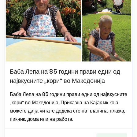
Баба Лепа на 85 години прави едни од
највкусните „кори“ во Македонија
Баба Лепа на 85 години прави едни од највкусните
„кори“ во Македонија. Приказна на Кајак.мк која
можете да ја читате додека сте на планина, плажа,
пикник, дома или на работа.