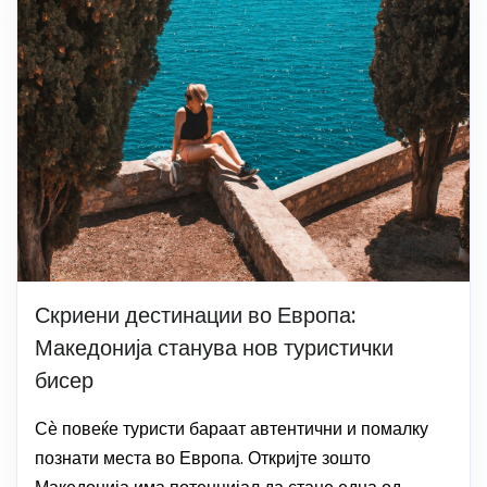
Скриени дестинации во Европа:
Македонија станува нов туристички
бисер
Сѐ повеќе туристи бараат автентични и помалку
познати места во Европа. Откријте зошто