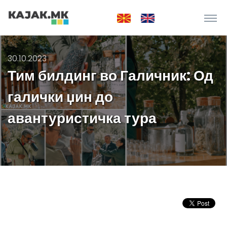
30.10.2023
Тим билдинг во Галичник: Од
галички џин до
авантуристичка тура