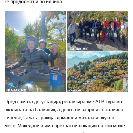
ќе продолжат и во иднина.
Пред самата дегустација, реализиравме АТВ тура во
околината на Галичник, а денот ни заврши со галично
сирење, салата, ракија, домашни макала и вкусно
месо.
Македонија има прекрасни локации на кои може