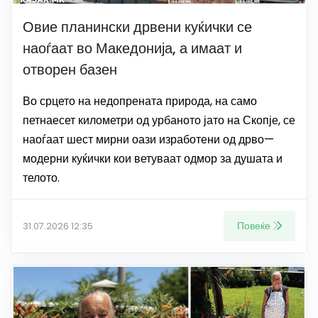
Овие планински дрвени куќички се
наоѓаат во Македонија, а имаат и
отворен базен
Во срцето на недопрената природа, на само
петнаесет километри од урбаното јато на Скопје, се
наоѓаат шест мирни оази изработени од дрво—
модерни куќички кои ветуваат одмор за душата и
телото.
Повеќе
31.07.2026 12:35