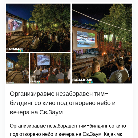
Организиравме незаборавен тим-
билдинг со кино под отворено небо и
вечера на Св.Заум
Организиравме незаборавен тим-билдинг со кино
под отворено небо и вечера на Св.Заум. Кајак.мк