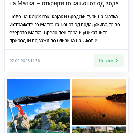
на Матка – откријте го кањонот од вода
Ново на Kajak.mk: Кајак и бродски тури на Матка.
Истражете го Матка кањонот од вода, уживајте во
езерото Матка, Врело пештера и уникатните
природни пејзажи во близина на Скопје.
Повеќе
22.07.2026 14:58