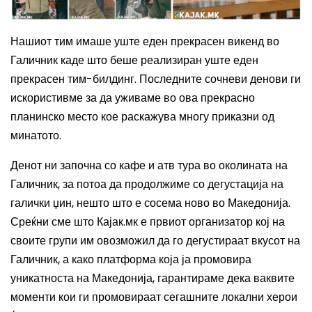
Нашиот тим имаше уште еден прекрасен викенд во
Галичник каде што беше реализиран уште еден
прекрасен тим-билдинг. Последните сочневи денови ги
искористивме за да уживаме во ова прекрасно
планинско место кое раскажува многу приказни од
минатото.
Денот ни започна со кафе и атв тура во околината на
Галичник, за потоа да продолжиме со дегустација на
галички џин, нешто што е сосема ново во Македонија.
Среќни сме што Кајак.мк е првиот организатор кој на
своите групи им овозможил да го дегустираат вкусот на
Галичник, а како платформа која ја промовира
уникатноста на Македонија, гарантираме дека ваквите
моменти кои ги промовираат сегашните локални херои