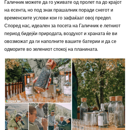
Галичник можете да го уживате од пролет па до крајот
на есента, но под знак прашалник поради снегот и
временските услови кои го зафаќаат овој предел.
Според нас, идеален за посета на Галичник е летниот
период бидејќи природата, воздухот и храната ќе ви
овозможат да ги наполните вашите батерии и да се
одморите во зелениот спокој на планината.