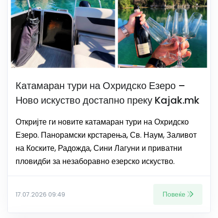
Катамаран тури на Охридско Езеро –
Ново искуство достапно преку Kajak.mk
Откријте ги новите катамаран тури на Охридско
Езеро. Панорамски крстарења, Св. Наум, Заливот
на Коските, Радожда, Сини Лагуни и приватни
пловидби за незаборавно езерско искуство.
Повеќе
17.07.2026 09:49