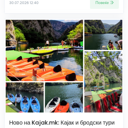
Повеќе
30.07.2026 12:40
Ново на Kajak.mk: Кајак и бродски тури