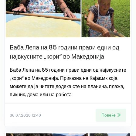
Баба Лепа на 85 години прави едни од
највкусните „кори“ во Македонија
Баба Лепа на 85 години прави едни од највкусните
„кори“ во Македонија. Приказна на Кајак.мк која
можете да ја читате додека сте на планина, плажа,
пикник, дома или на работа.
Повеќе
30.07.2026 12:40