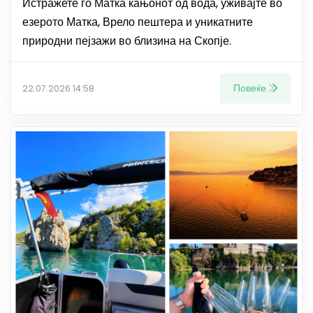
Истражете го Матка кањонот од вода, уживајте во
езерото Матка, Врело пештера и уникатните
природни пејзажи во близина на Скопје.
Повеќе
22.07.2026 14:58