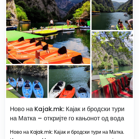
Ново на Kajak.mk: Кајак и бродски тури
на Матка – откријте го кањонот од вода
Ново на Kajak.mk: Кајак и бродски тури на Матка.