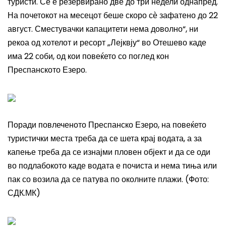
туристи. Сѐ е резервирано две до три недели однапред.
На почетокот на месецот беше скоро сѐ зафатено до 22
август. Сместувачки капацитети нема доволно“, ни
рекоа од хотелот и ресорт „Лејквју“ во Отешево каде
има 22 соби, од кои повеќето со поглед кон
Преспанското Езеро.
Поради повлеченото Преспанско Езеро, на повеќето
туристички места треба да се шета крај водата, а за
капење треба да се изнајми пловен објект и да се оди
во подлабокото каде водата е почиста и нема тиња или
пак со возила да се патува по околните плажи. (Фото:
СДК.МК)