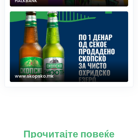
HALKBANK
www.skopsko.mk
Прочитајте повеќе