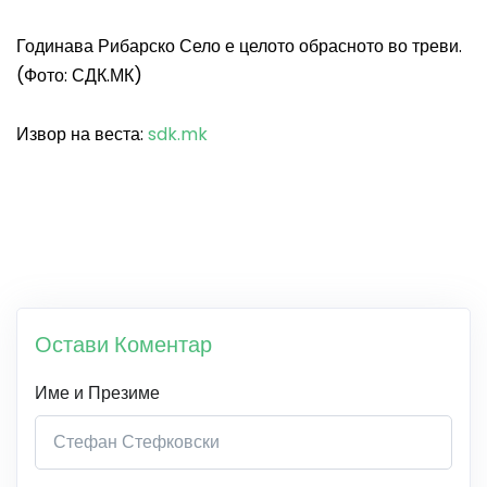
Годинава Рибарско Село е целото обрасното во треви.
(Фото: СДК.МК)
Извор на веста:
sdk.mk
Остави Коментар
Име и Презиме