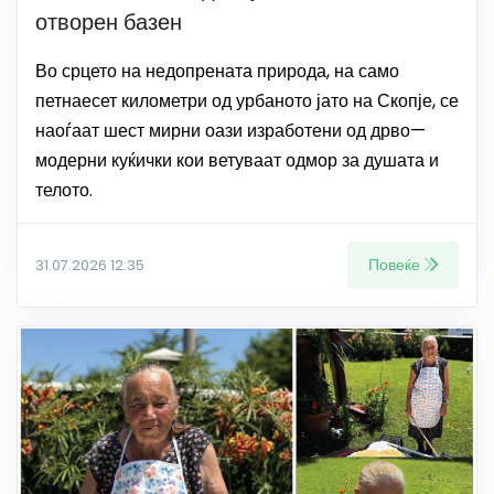
отворен базен
Во срцето на недопрената природа, на само
петнаесет километри од урбаното јато на Скопје, се
наоѓаат шест мирни оази изработени од дрво—
модерни куќички кои ветуваат одмор за душата и
телото.
Повеќе
31.07.2026 12:35