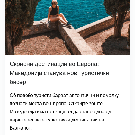
Скриени дестинации во Европа:
Македонија станува нов туристички
бисер
Сѐ повеќе туристи бараат автентични и помалку
познати места во Европа. Откријте зошто
Македонија има потенцијал да стане една од
најинтересните туристички дестинации на
Балканот.