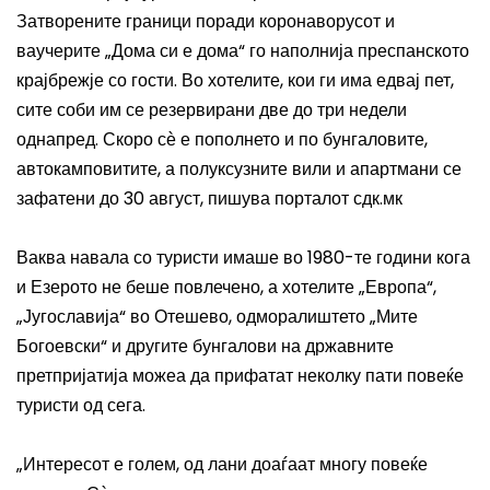
Затворените граници поради коронаворусот и
ваучерите „Дома си е дома“ го наполнија преспанското
крајбрежје со гости. Во хотелите, кои ги има едвај пет,
сите соби им се резервирани две до три недели
однапред. Скоро сѐ е пополнето и по бунгаловите,
автокамповитите, а полуксузните вили и апартмани се
зафатени до 30 август, пишува порталот сдк.мк
Ваква навала со туристи имаше во 1980-те години кога
и Езерото не беше повлечено, а хотелите „Европа“,
„Југославија“ во Отешево, одморалиштето „Мите
Богоевски“ и другите бунгалови на државните
претпријатија можеа да прифатат неколку пати повеќе
туристи од сега.
„Интересот е голем, од лани доаѓаат многу повеќе