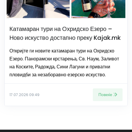
Катамаран тури на Охридско Езеро –
Ново искуство достапно преку Kajak.mk
Откријте ги новите катамаран тури на Охридско
Езеро. Панорамски крстарења, Св. Наум, Заливот
на Коските, Радожда, Сини Лагуни и приватни
пловидби за незаборавно езерско искуство.
Повеќе
17.07.2026 09:49