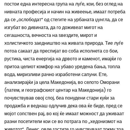
постои една интересна група на луѓе, кои, без оглед на
нивната професија и начин на живеење, имаат потреба
да се „ослободат“ од стегите на урбаната џунгла, да се
изгубат во дивината, да го доживеат мигот на
сегашноста, вечноста на ѕвездите, мирот и
холистичкото заедништво на живата природа. Тие луѓе
потоа сакаат да преспијат во соба исполнета со бои,
рустика, чиста енергија на дрвото и каменот, имајќи го
притоа целиот комфор на убаво уредена бања, топла
вода, миризливи рачно изработени сапуни. Ете,
анализирајќи ја цела Македонија, во селото Оморани
(патем, и географскиот центар на Македонија) го
почувствував овој спој, беа понудени стари куќи за
продажба и веднаш одлучив дека ова ќе биде, пред се
мојот сопствен рај, во кој ќе имаат можност да уживаат
разни посетители кои се во потрага по „хедонизмот на
животот“. Денес, овде гостите го чувствуваат токму тоа.