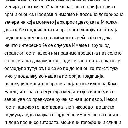
менија „се вклучено“ за вечера, кои се прифатени со
врвни оценки. Неодамна имавме и посебно декорирана
вечера на која момчето ја запроси девојката. Мислам
дека и без видливоста на прстенот, девојката штом ја
виде поставеноста на амбиентот, веќе сфати дека
нешто интересно ќе се случува
Имаме и групи од
странски гости на кои им правиме прошетка низ селото
со посета на домаќинство каде се запознаваат како се
одгледува тутунот, не само во денешен контекст, туку
многу подалеку во нашата историја, традиција,
револуционерните и пролетаријатските идеи на Кочо
Рацин, итн. па се дегустира мед и козјо сирење, и се
завршува со превкусен ручек во нашиот двор. Некои
гости навечер го претвораат летниковецот во диско
подиум, а една мајка секојдневно им пееше на своите
4 деца песни со гитарата. Мобилни телефони и слични