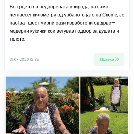
Во срцето на недопрената природа, на само
петнаесет километри од урбаното јато на Скопје, се
наоѓаат шест мирни оази изработени од дрво—
модерни куќички кои ветуваат одмор за душата и
телото.
Повеќе
31.07.2026 12:35