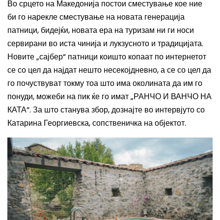
Во срцето на Македонија постои сместување кое ние
би го нарекле сместување на новата генерација
патници, бидејќи, новата ера на туризам ни ги носи
сервирани во иста чинија и лукзусното и традицијата.
Новите „сајбер“ патници коишто копаат по интернетот
се со цел да најдат нешто несекојдневно, а се со цел да
го почуствуват токму тоа што има околината да им го
понуди, можеби на пик ќе го имат „РАНЧО И ВАНЧО НА
КАТА“. За што станува збор, дознајте во интервјуто со
Катарина Георгиевска, сопственичка на објектот.