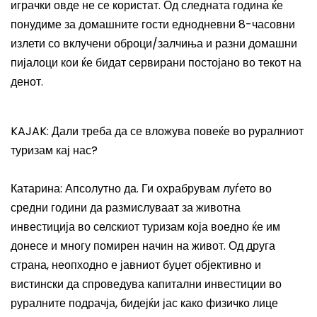
играчки овде не се користат. Од следната година ќе
понудиме за домашните гости еднодневни 8-часовни
излети со вклучени оброци/залчиња и разни домашни
пијалоци кои ќе бидат сервирани постојано во текот на
денот.
KAJAK: Дали треба да се вложува повеќе во руралниот
туризам кај нас?
Катарина: Апсолутно да. Ги охрабрувам луѓето во
средни години да размислуваат за животна
инвестиција во селскиот туризам која воедно ќе им
донесе и многу помирен начин на живот. Од друга
страна, неопходно е јавниот буџет објективно и
вистински да спроведува капитални инвестиции во
руралните подрачја, бидејќи јас како физичко лице