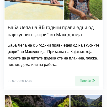
Баба Лепа на 85 години прави едни од
највкусните „кори“ во Македонија
Баба Лепа на 85 години прави едни од највкусните
„кори“ во Македонија. Приказна на Кајак.мк која
можете да ја читате додека сте на планина, плажа,
пикник, дома или на работа.
Повеќе
30.07.2026 12:40