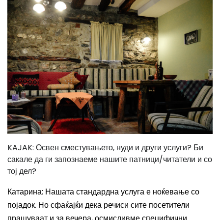
KAJAK: Освен сместувањето, нуди и други услуги? Би
сакале да ги запознаеме нашите патници/читатели и со
тој дел?
Катарина: Нашата стандардна услуга е ноќевање со
појадок. Но сфаќајќи дека речиси сите посетители
прашуваат и за вечера, осмисливме специфични