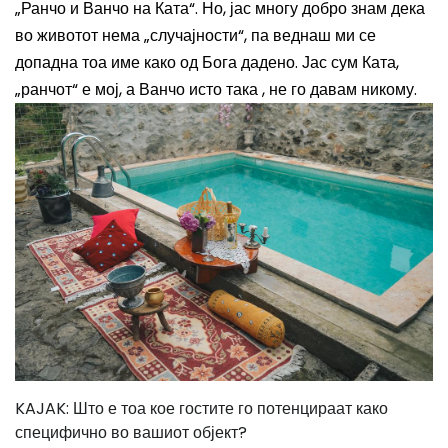
„Ранчо и Ванчо на Ката“. Но, јас многу добро знам дека
во животот нема „случајности“, па веднаш ми се
допадна тоа име како од Бога дадено. Јас сум Ката,
„ранчот“ е мој, а Ванчо исто така
, не го давам никому.
KAJAK: Што е тоа кое гостите го потенцираат како
специфично во вашиот објект?