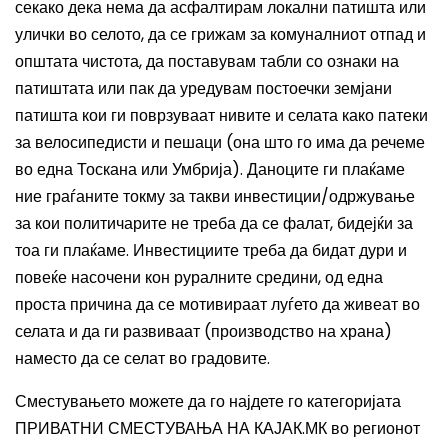
секако дека нема да асфалтирам локални патишта или
улички во селото, да се грижам за комуналниот отпад и
општата чистота, да поставувам табли со ознаки на
патиштата или пак да уредувам постоечки земјани
патишта кои ги поврзуваат нивите и селата како патеки
за велосипедисти и пешаци (она што го има да речеме
во една Тоскана или Умбрија). Даноците ги плаќаме
ние граѓаните токму за такви инвестиции/одржување
за кои политичарите не треба да се фалат, бидејќи за
тоа ги плаќаме. Инвестициите треба да бидат дури и
повеќе насочени кон руралните средини, од една
проста причина да се мотивираат луѓето да живеат во
селата и да ги развиваат (производство на храна)
наместо да се селат во градовите.
Сместувањето можете да го најдете го категоријата
ПРИВАТНИ СМЕСТУВАЊА НА КАЈАК.МК во регионот