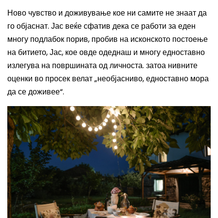
Ново чувство и доживување кое ни самите не знаат да
го објаснат. Јас веќе сфатив дека се работи за еден
многу подлабок порив, пробив на исконското постоење
на битието, Јас, кое овде одеднаш и многу едноставно
излегува на површината од личноста. затоа нивните
оценки во просек велат „необјасниво, едноставно мора
да се доживее“.