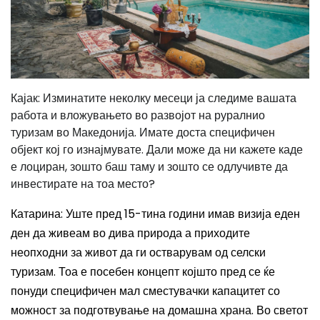
Кајак: Изминатите неколку месеци ја следиме вашата
работа и вложувањето во развојот на руралнио
туризам во Македонија. Имате доста специфичен
објект кој го изнајмувате. Дали може да ни кажете каде
е лоциран, зошто баш таму и зошто се одлучивте да
инвестирате на тоа место?
Катарина: Уште пред 15-тина години имав визија еден
ден да живеам во дива природа а приходите
неопходни за живот да ги остварувам од селски
туризам. Тоа е посебен концепт којшто пред се ќе
понуди специфичен мал сместувачки капацитет со
можност за подготвување на домашна храна. Во светот