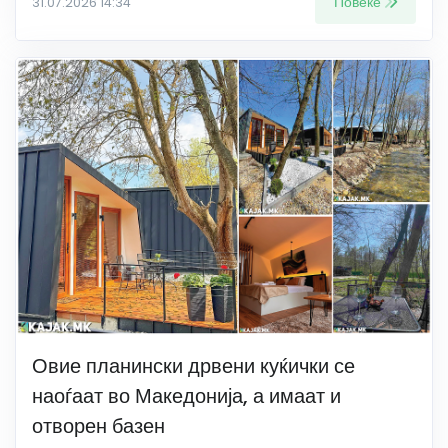
Повеќе
31.07.2026 14:34
Овие планински дрвени куќички се
наоѓаат во Македонија, а имаат и
отворен базен