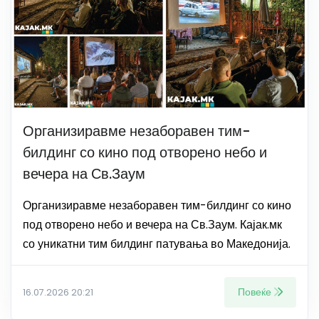
Организиравме незаборавен тим-
билдинг со кино под отворено небо и
вечера на Св.Заум
Организиравме незаборавен тим-билдинг со кино
под отворено небо и вечера на Св.Заум. Кајак.мк
со уникатни тим билдинг патувања во Македонија.
Повеќе
16.07.2026 20:21