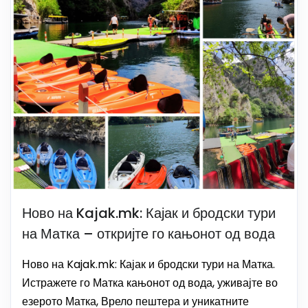
Ново на Kajak.mk: Кајак и бродски тури
на Матка – откријте го кањонот од вода
Ново на Kajak.mk: Кајак и бродски тури на Матка.
Истражете го Матка кањонот од вода, уживајте во
езерото Матка, Врело пештера и уникатните