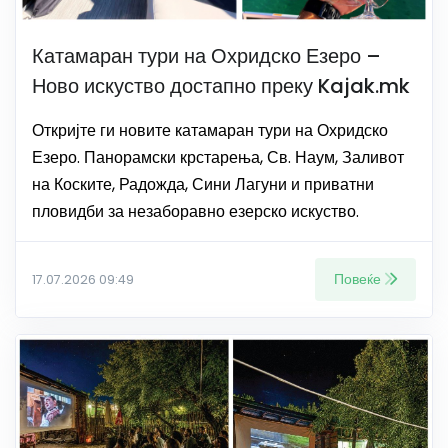
Катамаран тури на Охридско Езеро –
Ново искуство достапно преку Kajak.mk
Откријте ги новите катамаран тури на Охридско
Езеро. Панорамски крстарења, Св. Наум, Заливот
на Коските, Радожда, Сини Лагуни и приватни
пловидби за незаборавно езерско искуство.
Повеќе
17.07.2026 09:49