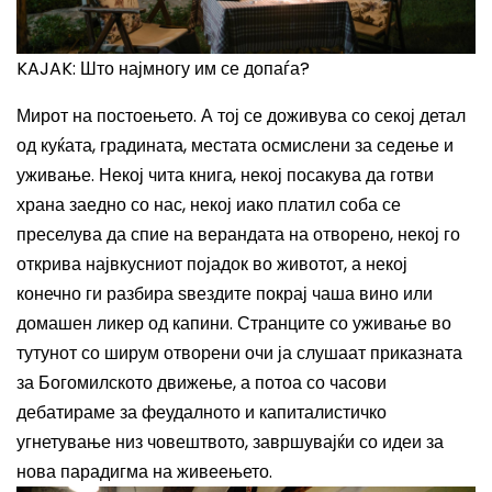
KAJAK: Што најмногу им се допаѓа?
Мирот на постоењето. А тој се доживува со секој детал
од куќата, градината, местата осмислени за седење и
уживање. Некој чита книга, некој посакува да готви
храна заедно со нас, некој иако платил соба се
преселува да спие на верандата на отворено, некој го
открива највкусниот појадок во животот, а некој
конечно ги разбира ѕвездите покрај чаша вино или
домашен ликер од капини. Странците со уживање во
тутунот со ширум отворени очи ја слушаат приказната
за Богомилското движење, а потоа со часови
дебатираме за феудалното и капиталистичко
угнетување низ човештвото, завршувајќи со идеи за
нова парадигма на живеењето.