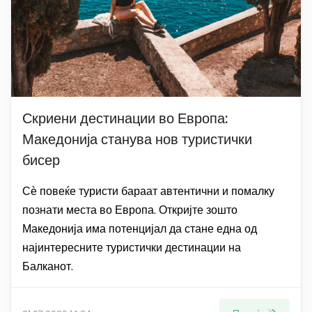
Скриени дестинации во Европа:
Македонија станува нов туристички
бисер
Сѐ повеќе туристи бараат автентични и помалку
познати места во Европа. Откријте зошто
Македонија има потенцијал да стане една од
најинтересните туристички дестинации на
Балканот.