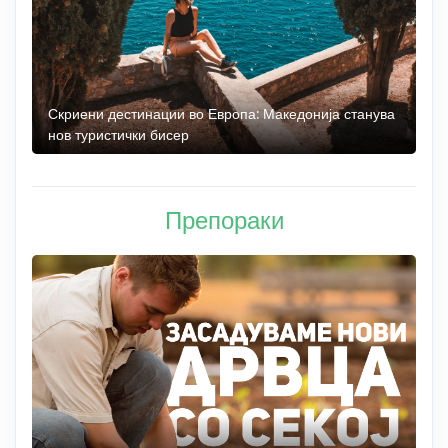
 до
Скриени дестинации во Европа: Македонија станува
О
нов туристички бисер
М
Препораки