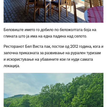
Беловиште името го добило по беложолтата боја на
глината што ја има на една падина над селото
.
Ресторанот Бел Виста пак,
постои од 2012 година, кога и
започна приказната за развивање на рурален туризам
и искористување на убавините кои ги нуди самата
локација.