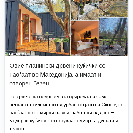
Овие планински дрвени куќички се
наоѓаат во Македонија, а имаат и
отворен базен
Во срцето на недопрената природа, на само
петнаесет километри од урбаното јато на Скопје, се
наоѓаат шест мирни оази изработени од дрво—
модерни куќички кои ветуваат одмор за душата и
телото.