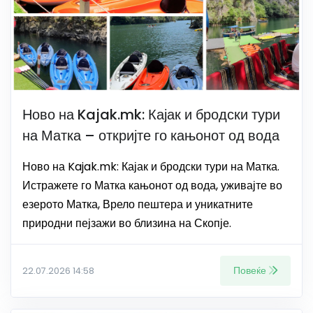
Ново на Kajak.mk: Кајак и бродски тури
на Матка – откријте го кањонот од вода
Ново на Kajak.mk: Кајак и бродски тури на Матка.
Истражете го Матка кањонот од вода, уживајте во
езерото Матка, Врело пештера и уникатните
природни пејзажи во близина на Скопје.
Повеќе
22.07.2026 14:58