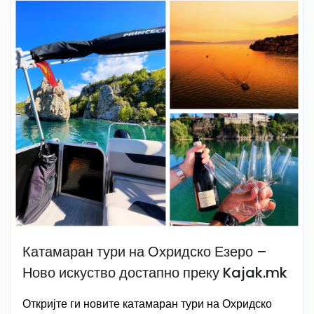
Катамаран тури на Охридско Езеро –
Ново искуство достапно преку Kajak.mk
Откријте ги новите катамаран тури на Охридско