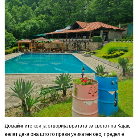
Домаќините кои ја отворија вратата за светот на Кајак,
велат дека она што го прави уникатен овој предел е