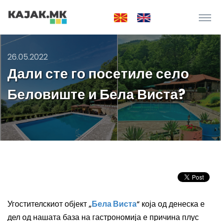
26.05.2022
Дали сте го посетиле село
Беловиште и Бела Виста?
Угостителскиот објект „
Бела Виста
“ која од денеска е
дел од нашата база на гастрономија е причина плус