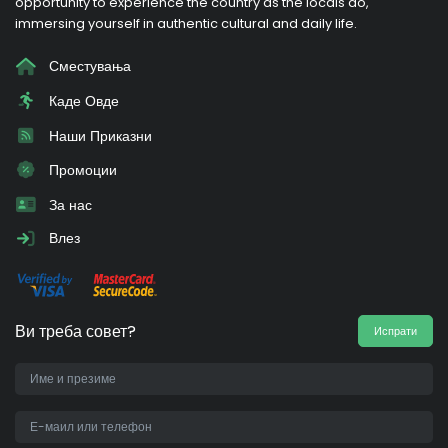
opportunity to experience the country as the locals do,
immersing yourself in authentic cultural and daily life.
Сместувања
Каде Овде
Наши Приказни
Промоции
За нас
Влез
Ви треба совет?
Испрати