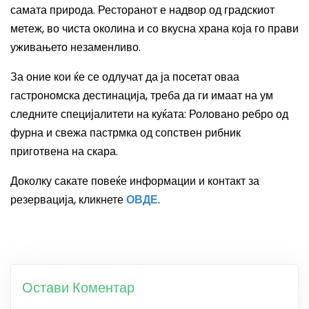
самата природа. Ресторанот е надвор од градскиот
метеж, во чиста околина и со вкусна храна која го прави
уживањето незаменливо.
За оние кои ќе се одлучат да ја посетат оваа
гастрономска дестинација, треба да ги имаат на ум
следните специјалитети на куќата
:
Р
оловано ребро од
фурна и свежа пастрмка од сопствен рибник
приготвена на скара.
Доколку сакате повеќе информации и контакт за
резервација, кликнете
ОВДЕ
.
Остави Коментар