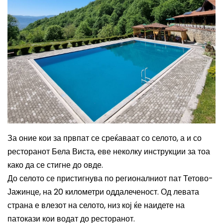
За оние кои за првпат се среќаваат со селото, а и со
ресторанот Бела Виста, еве неколку инструкции за тоа
како да се стигне до овде.
До селото се пристигнува по регионалниот пат Тетово-
Јажинце, на 20 километри оддалеченост. Од левата
страна е влезот на селото, низ кој ќе наидете на
патокази кои водат до ресторанот.