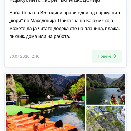
Баба Лепа на 85 години прави едни од највкусните
„кори“ во Македонија. Приказна на Кајак.мк која
можете да ја читате додека сте на планина, плажа,
пикник, дома или на работа.
Повеќе
30.07.2026 12:40