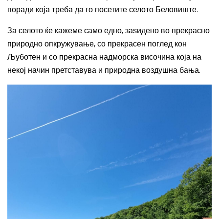
поради која треба да го посетите селото Беловиште.
За селото ќе кажеме само едно, заѕидено во прекрасно
природно опкружување, со прекрасен поглед кон
Љуботен и со прекрасна надморска височина која на
некој начин претставува и природна воздушна бања.