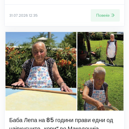
Повеќе
31.07.2026 12:35
Баба Лепа на 85 години прави едни од
највкусните „кори“ во Македонија