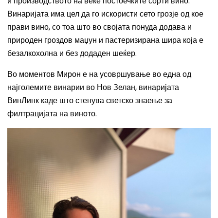
и производството на веќе постоечките сорти вино.
Винаријата има цел да го искористи сето грозје од кое
прави вино, со тоа што во својата понуда додава и
природен гроздов маџун и пастеризирана шира која е
безалкохолна и без додаден шеќер.
Во моментов Мирон е на усовршување во една од
најголемите винарии во Нов Зелан, винаријата
ВинЛинк каде што стенува светско знаење за
филтрацијата на виното.