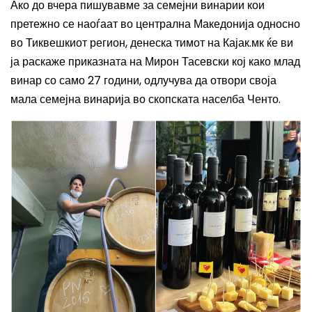
Ако до вчера пишувавме за семејни винарии кои
претежно се наоѓаат во централна Македонија односно
во Тиквешкиот регион, денеска тимот на Кајак.мк ќе ви
ја раскаже приказната на Мирон Тасевски кој како млад
винар со само 27 години, одлучува да отвори своја
мала семејна винарија во скопската населба Ченто.