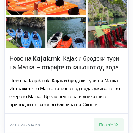
Ново на Kajak.mk: Кајак и бродски тури
на Матка – откријте го кањонот од вода
Ново на Kajak.mk: Кајак и бродски тури на Матка.
Истражете го Матка кањонот од вода, уживајте во
езерото Матка, Врело пештера и уникатните
природни пејзажи во близина на Скопје.
Повеќе
22.07.2026 14:58