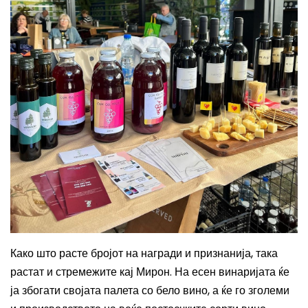
Како што расте бројот на награди и признанија, така
растат и стремежите кај Мирон. На есен винаријата ќе
ја збогати својата палета со бело вино, а ќе го зголеми