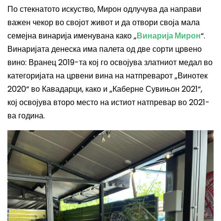
По стекнатото искуство, Мирон одлучува да направи
важен чекор во својот живот и да отвори своја мала
семејна винарија именувана како „
Винарија Мирон
“.
Винаријата денеска има палета од две сорти црвено
вино
:
Вранец 2019-та кој го освојува златниот медал во
категоријата на црвени вина на натпреварот „Винотек
2020“ во Кавадарци, како и „Каберне Сувињон 2021“,
кој освојува второ место на истиот натпревар во 2021-
ва година.