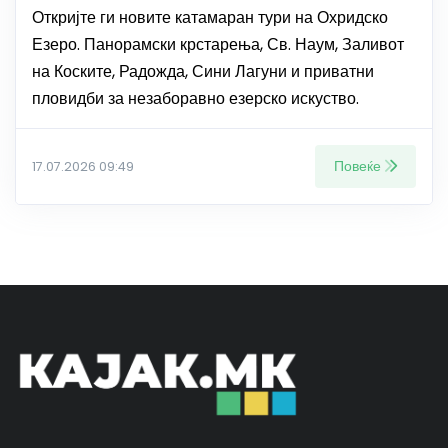
Откријте ги новите катамаран тури на Охридско
Езеро. Панорамски крстарења, Св. Наум, Заливот
на Коските, Радожда, Сини Лагуни и приватни
пловидби за незаборавно езерско искуство.
Повеќе
17.07.2026 09:49