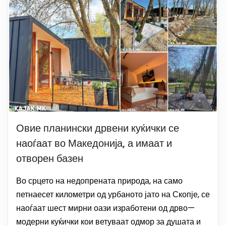
Овие планински дрвени куќички се
наоѓаат во Македонија, а имаат и
отворен базен
Во срцето на недопрената природа, на само
петнаесет километри од урбаното јато на Скопје, се
наоѓаат шест мирни оази изработени од дрво—
модерни куќички кои ветуваат одмор за душата и