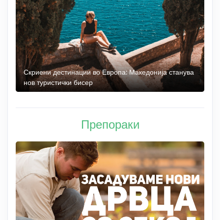
 до
Скриени дестинации во Европа: Македонија станува
О
нов туристички бисер
М
Препораки