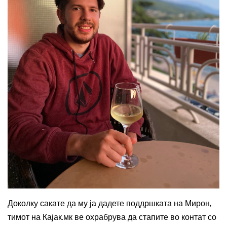
Доколку сакате да му ја дадете поддршката на Мирон,
тимот на Кајак.мк ве охрабрува да стапите во контат со