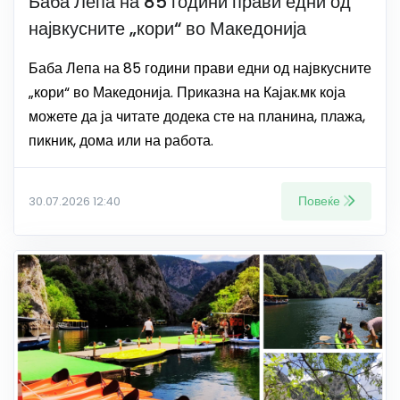
Баба Лепа на 85 години прави едни од
највкусните „кори“ во Македонија
Баба Лепа на 85 години прави едни од највкусните
„кори“ во Македонија. Приказна на Кајак.мк која
можете да ја читате додека сте на планина, плажа,
пикник, дома или на работа.
Повеќе
30.07.2026 12:40