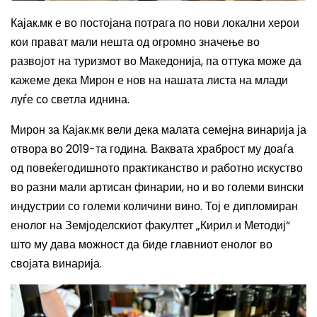
Кајак.мк е во постојана потрага по нови локални херои
кои прават мали нешта од огромно значење во
развојот на туризмот во Македонија, па оттука може да
кажеме дека Мирон е нов на нашата листа на млади
луѓе со светла иднина.
Мирон за Кајак.мк вели дека малата семејна винарија ја
отвора во 2019-та година. Ваквата храброст му доаѓа
од повеќегодишното практиканство и работно искуство
во разни мали артисан финарии, но и во големи вински
индустрии со големи количини вино. Тој е дипломиран
енолог на Земјоделскиот факултет „Кирил и Методиј“
што му дава можност да биде главниот енолог во
својата винарија.