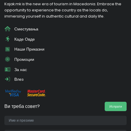
Kajak.mk is the new era of tourism in Macedonia. Embrace the
opportunity to experience the country as the locals do,
immersing yourself in authentic cultural and daily life.
Сместувања
Каде Овде
Наши Приказни
Промоции
За нас
Влез
Ви треба совет?
Испрати