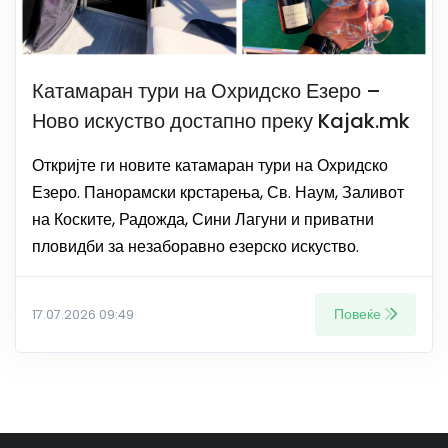
Катамаран тури на Охридско Езеро –
Ново искуство достапно преку Kajak.mk
Откријте ги новите катамаран тури на Охридско
Езеро. Панорамски крстарења, Св. Наум, Заливот
на Коските, Радожда, Сини Лагуни и приватни
пловидби за незаборавно езерско искуство.
Повеќе
17.07.2026 09:49