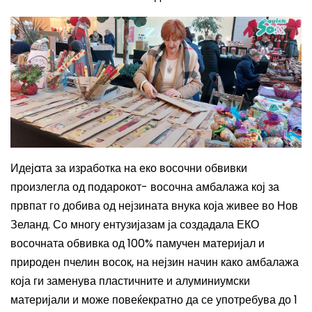
Идејaта за изработка на еко восочни обвивки
произл
егла
од подарокот- восочна амбалажа кој за
првпат го добив
а
од
нејзината
внука која живее во Нов
Зеланд. Со многу ентузијазам ја создад
ала
ЕКО
восочната обвивка од 100% памучен материјал и
природен пчелин восок, на
нејзин
начин како амбалажа
која ги заменува пластичните и алуминиумски
материјали и може повеќекратно да се употребува до 1