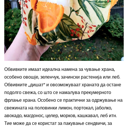
Обвивките имаат идеална намена за
чување храна,
особено овошје, зеленчук, зачински растенија или леб.
Обвивките „дишат“ и овозможуваат хранатa да остане
подолго свежа, со што се намалува прекумерното
фрлање храна. Особено се практични за одржување на
свежината на половинки лимон, портокал, јаболко,
авокадо, магдонос, целер, морков, кашкавал, леб итн.
Тие
може да се користат за пакување сендвичи, за