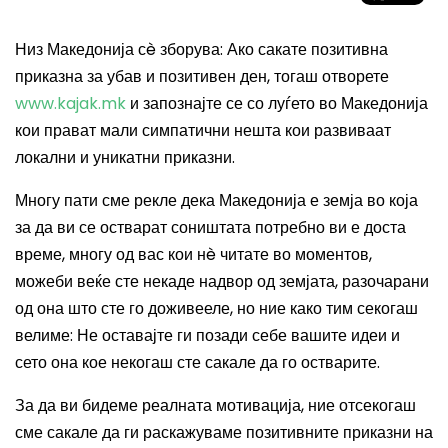
Низ Македонија сè зборува: Ако сакате позитивна
приказна за убав и позитивен ден, тогаш отворете
www.kajak.mk
и запознајте се со луѓето во Македонија
кои прават мали симпатични нешта кои развиваат
локални и уникатни приказни.
Многу пати сме рекле дека Македонија е земја во која
за да ви се остварат соништата потребно ви е доста
време, многу од вас кои нè читате во моментов,
можеби веќе сте некаде надвор од земјата, разочарани
од она што сте го доживееле
, но ние како тим секогаш
велиме
:
Не оставајте ги позади себе вашите идеи и
сето она кое некогаш сте сакале да го остварите.
За да ви бидеме реалната мотивација, ние отсекогаш
сме сакале да ги раскажуваме позитивните приказни на