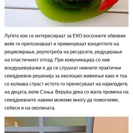
Луѓето кои се интересираат за ЕКО восочните обвивки
веќе ги препознаваат и применуваат концептите на
рециклирање, реупотреба на ресурсите, редуцирање
на пластичниот отпад. При комуникација со нив
воодушевувачки е да се слушнат нивните практични
секојдневни решенија за еколошко живеење како и тоа
со колкава страст истото го пренесуваат на најмладите,
на децата
, вели Сoња.
Верува дека со мала промена на
секојдневните навики можеме многу да помогнеме,
себеси и на околината.