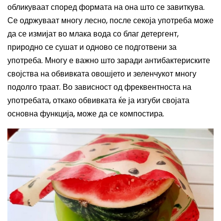
обликуваат според формата на она што се завиткува.
Се одржуваат многу лесно, после секоја употреба може
да се измијат во млака вода со благ детергент,
природно се сушат и одново се подготвени за
употреба. Многу е важно што заради антибактериските
својства на обвивката овошјето и зеленчукот многу
подолго траат. Во зависност од фреквентноста на
употребата, откако обвивката ќе ја изгуби својата
основна функција, може да се компостира.