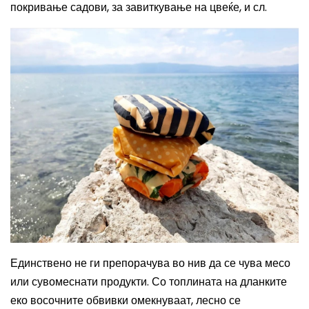
покривање садови, за завиткување на цвеќе, и сл.
Единствено не
ги
препорачува во нив да се чува месо
или сувомеснати продукти. Со топлината на дланките
еко восочните обвивки омекнуваат, лесно се