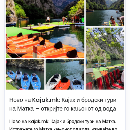
Ново на Kajak.mk: Кајак и бродски тури
на Матка – откријте го кањонот од вода
Ново на Kajak.mk: Кајак и бродски тури на Матка.
Истражете го Матка кањонот од вода, уживајте во