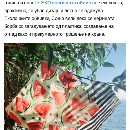
година и повеќе.
ЕКО восочната обвивка
е еколошка,
практична, со убав дизајн и лесно се одржува.
Еколошките обвивки
, Сoња вели дека се нејзината
борба со загадувањето од пластика, создавање на
отпад како и прекумерното трошење на храна.