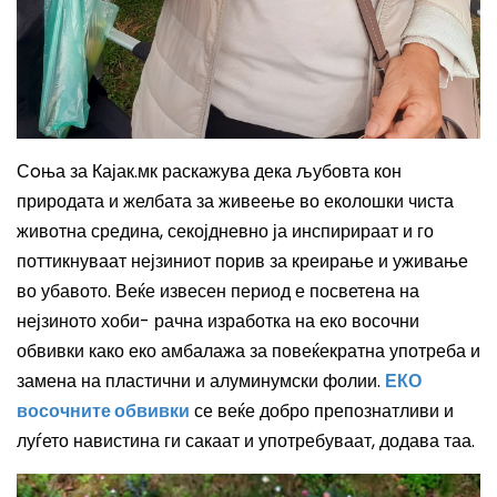
Сoња за Кајак.мк раскажува дека љ
убовта кон
природата и желбата за живеење во еколошки чиста
животна средина, секојдневно
ја
инспирираат и го
поттикнуваат
нејзиниот
порив за креирање и уживање
во убавото.
Веќе извесен
период
е
посветена на
нејзиното
хоби- рачна изработка на еко восочни
обвивки како еко амбалажа за повеќекратна употреба и
замена на пластични и алуминумски фолии.
ЕКО
восочните обвивки
се веќе добро препознатливи и
луѓето навистина ги сакаат и употребуваат
, додава таа.