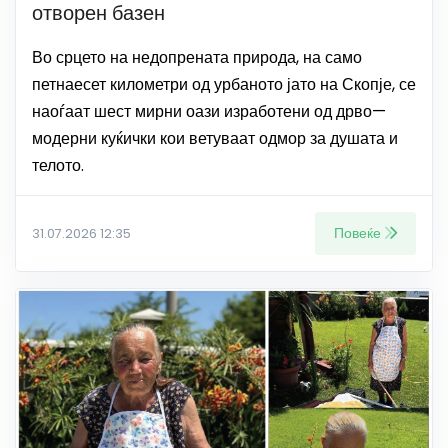
отворен базен
Во срцето на недопрената природа, на само
петнаесет километри од урбаното јато на Скопје, се
наоѓаат шест мирни оази изработени од дрво—
модерни куќички кои ветуваат одмор за душата и
телото.
Повеќе
31.07.2026 12:35