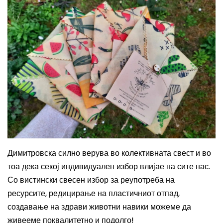
Димитровска силно верува
во колективната свест и во
тоа дека секој индивидуален избор влијае на сите нас.
Со вистински свесен избор за реупотреба на
ресурсите, редицирање на пластичниот отпад,
создавање на здрави животни навики можеме да
живееме поквалитетно и подолго!