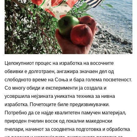
Целокупниот процес на изработка на восочните
обвивки е долготраен, ангажира значаен дел од
слободно
то
време
на Сoња
и бара голема посветеност.
Со многу обиди и експерименти ја созда
ла
и
усоврши
ла
нејзината
уникатна техника за нивна
изработка. Почетоците б
иле
предизвикувачки.
П
отребно
да се најде квалитетен памучен материјал,
природен пчелин восок од локални македонски
пчелари, начинот за соодветна подготовка и обработка