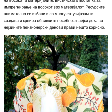
на восокот и материјалите, вистинската постапка за
импрегнирање на восокот врз материјалот. Ресурсите
внимателно
се
изб
ани
и со многу ентузијазам
ги
создава и креира обвив
ките
посебно, знаејќи дека во
нејзините
пензионерски денови прав
и
нешто корисно.