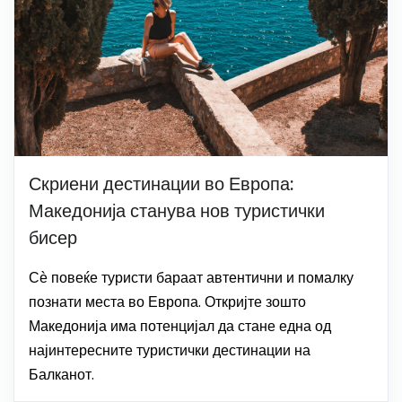
Скриени дестинации во Европа:
Македонија станува нов туристички
бисер
Сѐ повеќе туристи бараат автентични и помалку
познати места во Европа. Откријте зошто
Македонија има потенцијал да стане една од
најинтересните туристички дестинации на
Балканот.