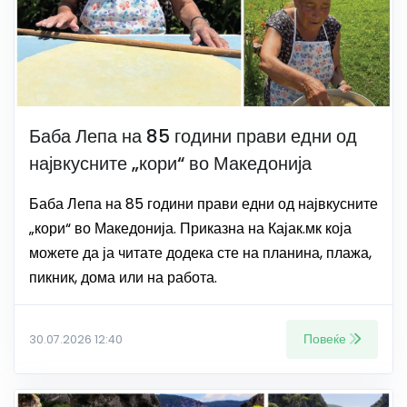
Баба Лепа на 85 години прави едни од
највкусните „кори“ во Македонија
Баба Лепа на 85 години прави едни од највкусните
„кори“ во Македонија. Приказна на Кајак.мк која
можете да ја читате додека сте на планина, плажа,
пикник, дома или на работа.
Повеќе
30.07.2026 12:40