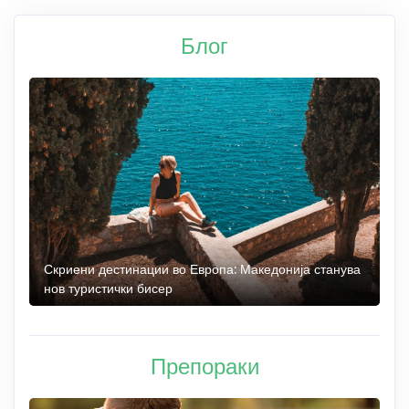
Блог
 до
Скриени дестинации во Европа: Македонија станува
О
нов туристички бисер
М
Препораки