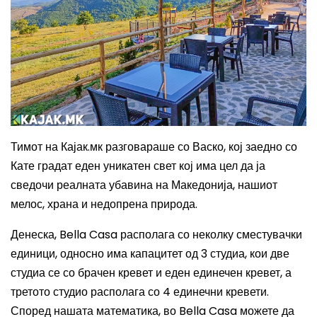
Тимот на Кајак.мк разговараше со Васко, кој заедно со
Кате градат еден уникатен свет кој има цел да ја
сведочи реалната убавина на Македонија, нашиот
мелос, храна и недопрена природа.
Денеска,
Bella Casa
располага со неколку сместувачки
единици, односно има капацитет од 3 студиа, кои две
студиа се со брачен кревет и еден единечен кревет, а
третото студио располага со 4 единечни кревети.
Според нашата математика, во
Bella Casa
можете да