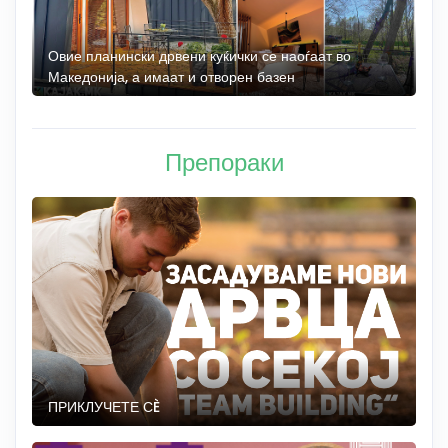
а
Овие планински дрвени куќички се наоѓаат во
Б
Македонија, а имаат и отворен базен
„
Препораки
ПРИКЛУЧЕТЕ СÈ