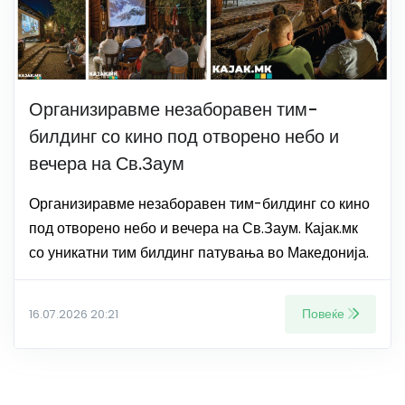
Организиравме незаборавен тим-
билдинг со кино под отворено небо и
вечера на Св.Заум
Организиравме незаборавен тим-билдинг со кино
под отворено небо и вечера на Св.Заум. Кајак.мк
со уникатни тим билдинг патувања во Македонија.
Повеќе
16.07.2026 20:21