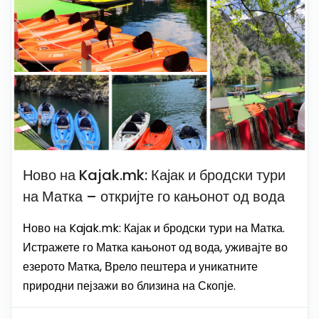
Ново на Kajak.mk: Кајак и бродски тури
на Матка – откријте го кањонот од вода
Ново на Kajak.mk: Кајак и бродски тури на Матка.
Истражете го Матка кањонот од вода, уживајте во
езерото Матка, Врело пештера и уникатните
природни пејзажи во близина на Скопје.