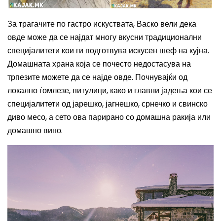
За трагачите по гастро искуствата, Васко вели дека
овде може да се најдат многу вкусни традиционални
специјалитети кои ги подготвува искусен шеф на кујна.
Домашната храна која се почесто недостасува на
трпезите можете да се најде овде. Почнувајќи од
локално ѓомлезе, питулици, како и главни јадења кои се
специјалитети од јарешко, јагнешко, срнечко и свинско
диво месо, а сето ова парирано со домашна ракија или
домашно вино.