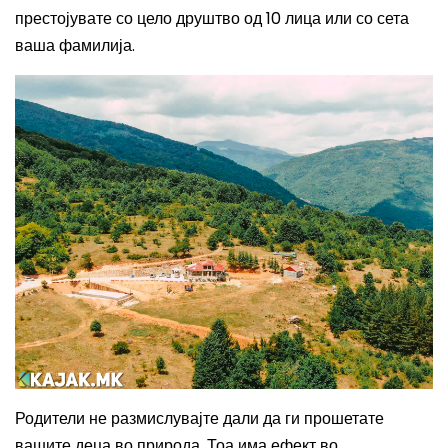
престојувате со цело друштво од 10 лица или со сета
ваша фамилија.
Родители не размислувајте дали да ги прошетате
вашите деца во природа. Тоа има ефект во