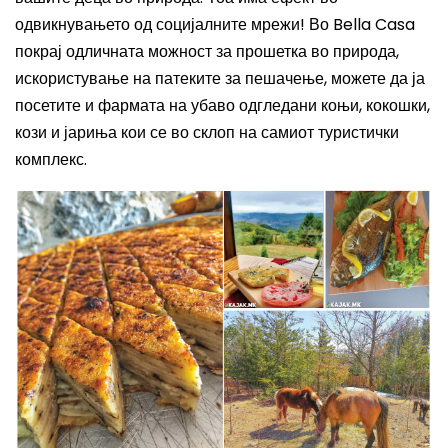
одвикнувањето од социјалните мрежи! Во
Bella Casa
покрај одличната можност за прошетка во природа,
искористување на патеките за пешачење, можете да ја
посетите и фармата на убаво одгледани коњи, кокошки,
кози и јариња кои се во склоп на самиот туристички
комплекс.