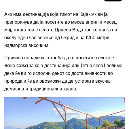
Ако има дестинација која тимот на Кајак.мк ви ја
препорачува да ја посетите во месец април и месец
мај, тогаш тоа е селото Црвена Вода кое се наоѓа на
околу еден час возење од Охрид и на 1250 метри
надморска височина.
Причина поради која треба да го посетите селото е
Bella Casa
за која дестинација или (етно село) велиме
дека ќе ви го исполни денот со доста акивности во
природа и ќе ви овозможи да дегустирате вкусна
домашна и традиционална храна.