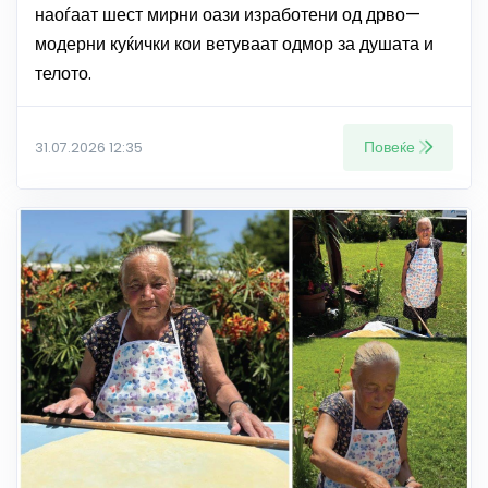
наоѓаат шест мирни оази изработени од дрво—
модерни куќички кои ветуваат одмор за душата и
телото.
Повеќе
31.07.2026 12:35