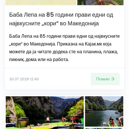
Баба Лепа на 85 години прави едни од
највкусните „кори“ во Македонија
Баба Лепа на 85 години прави едни од највкусните
„кори“ во Македонија. Приказна на Кајак.мк која
можете да ја читате додека сте на планина, плажа,
пикник, дома или на работа.
Повеќе
30.07.2026 12:40