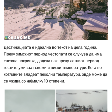
Дестинацијата е идеална во текот на цела година.
Преку зимскиот период честопати се случува да има
снежна покривка, додека пак преку летниот период
гостите уживаат свежи и ниски температури. Кога во
котлините владеат пеколни температури, овде може да
се ужива со најмалку 10 степени.