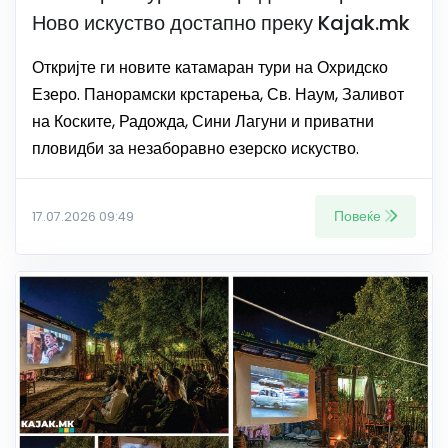
Ново искуство достапно преку Kajak.mk
Откријте ги новите катамаран тури на Охридско
Езеро. Панорамски крстарења, Св. Наум, Заливот
на Коските, Радожда, Сини Лагуни и приватни
пловидби за незаборавно езерско искуство.
Повеќе
17.07.2026 09:49