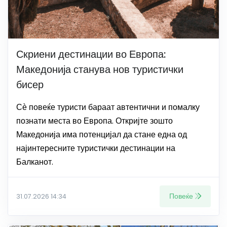
Скриени дестинации во Европа:
Македонија станува нов туристички
бисер
Сѐ повеќе туристи бараат автентични и помалку
познати места во Европа. Откријте зошто
Македонија има потенцијал да стане една од
најинтересните туристички дестинации на
Балканот.
Повеќе
31.07.2026 14:34