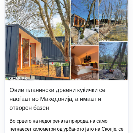
Овие планински дрвени куќички се
наоѓаат во Македонија, а имаат и
отворен базен
Во срцето на недопрената природа, на само
петнаесет километри од урбаното јато на Скопје, се