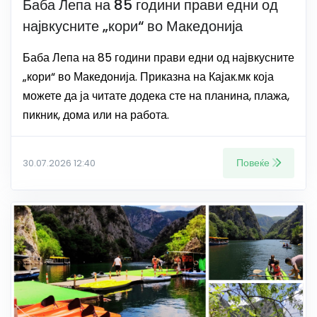
Баба Лепа на 85 години прави едни од
највкусните „кори“ во Македонија
Баба Лепа на 85 години прави едни од највкусните
„кори“ во Македонија. Приказна на Кајак.мк која
можете да ја читате додека сте на планина, плажа,
пикник, дома или на работа.
Повеќе
30.07.2026 12:40