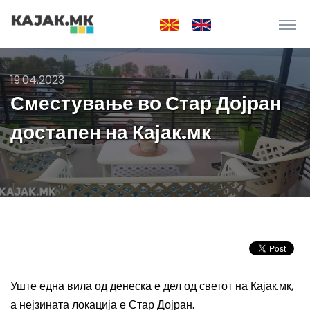
19.04.2023
Сместување во Стар Дојран
достапен на Кајак.мк
Уште една вила од денеска е дел од светот на Кајак.мк,
а нејзината локација е Стар Дојран.