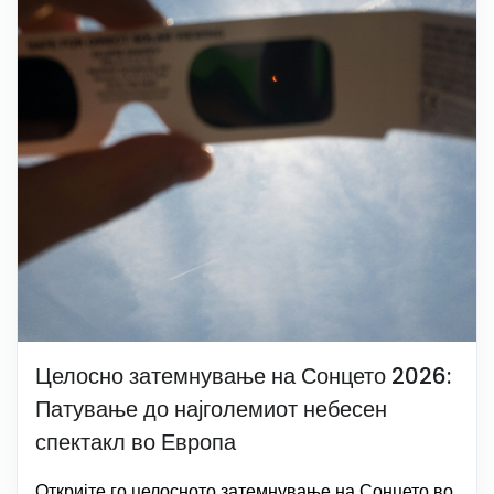
Целосно затемнување на Сонцето 2026:
Патување до најголемиот небесен
спектакл во Европа
Откријте го целосното затемнување на Сонцето во