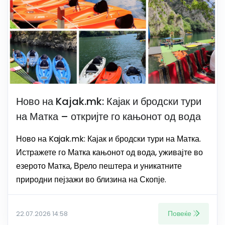
Ново на Kajak.mk: Кајак и бродски тури
на Матка – откријте го кањонот од вода
Ново на Kajak.mk: Кајак и бродски тури на Матка.
Истражете го Матка кањонот од вода, уживајте во
езерото Матка, Врело пештера и уникатните
природни пејзажи во близина на Скопје.
Повеќе
22.07.2026 14:58