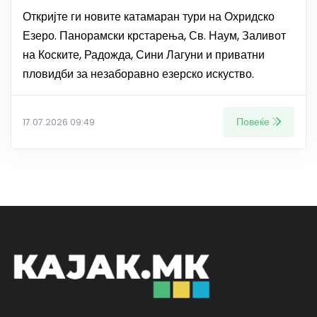
Откријте ги новите катамаран тури на Охридско
Езеро. Панорамски крстарења, Св. Наум, Заливот
на Коските, Радожда, Сини Лагуни и приватни
пловидби за незаборавно езерско искуство.
Повеќе
17.07.2026 09:49