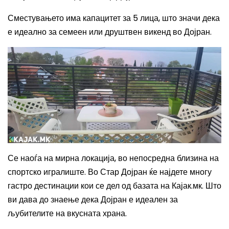
Сместувањето има капацитет за 5 лица, што значи дека
е идеално за семеен или друштвен викенд во Дојран.
Се наоѓа на мирна локација, во непосредна близина на
спортско игралиште. Во Стар Дојран ќе најдете многу
гастро дестинации кои се дел од базата на Кајак.мк. Што
ви дава до знаење дека Дојран е идеален за
љубителите на вкусната храна.