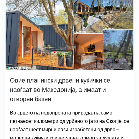
Овие планински дрвени куќички се
наоѓаат во Македонија, а имаат и
отворен базен
Во срцето на недопрената природа, на само
петнаесет километри од урбаното јато на Скопје, се
наоѓаат шест мирни оази изработени од дрво—
модерни куќички кои ветуваат одмор за душата и