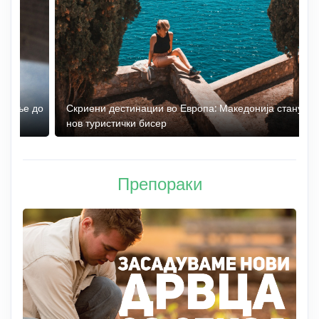
 до
Скриени дестинации во Европа: Македонија станува
О
нов туристички бисер
М
Препораки