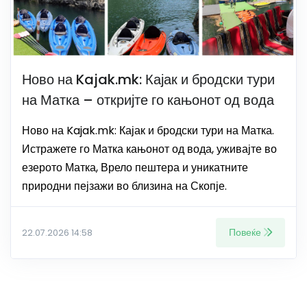
Ново на Kajak.mk: Кајак и бродски тури
на Матка – откријте го кањонот од вода
Ново на Kajak.mk: Кајак и бродски тури на Матка.
Истражете го Матка кањонот од вода, уживајте во
езерото Матка, Врело пештера и уникатните
природни пејзажи во близина на Скопје.
Повеќе
22.07.2026 14:58