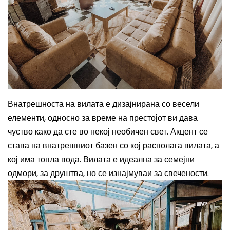
Внатрешноста на вилата е дизајнирана со весели
елементи, односно за време на престојот ви дава
чуство како да сте во некој необичен свет. Акцент се
става на внатрешниот базен со кој располага вилата, а
кој има топла вода. Вилата е идеална за семејни
одмори, за друштва, но се изнајмуваи за свечености.