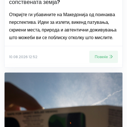
сопствената земја?
Откријте ги убавините на Македонија од поинаква
перспектива. Идеи за излети, викенд патувања,
скриени места, природа и автентични доживувања
што можеби ви се поблиску отколку што мислите.
Повеќе
10.08.2026 12:52