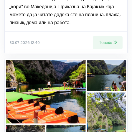
„кори“ во Македонија. Приказна на Кајак.мк која
можете да ја читате додека сте на планина, плажа,
пикник, дома или на работа.
Повеќе
30.07.2026 12:40