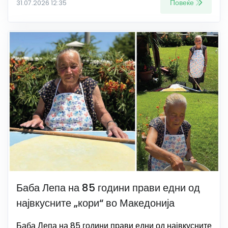
Повеќе
31.07.2026 12:35
Баба Лепа на 85 години прави едни од
највкусните „кори“ во Македонија
Баба Лепа на 85 години прави едни од највкусните