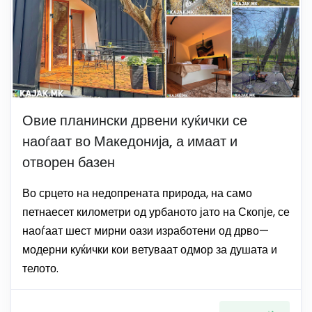
Овие планински дрвени куќички се
наоѓаат во Македонија, а имаат и
отворен базен
Во срцето на недопрената природа, на само
петнаесет километри од урбаното јато на Скопје, се
наоѓаат шест мирни оази изработени од дрво—
модерни куќички кои ветуваат одмор за душата и
телото.