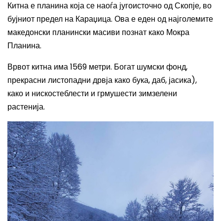
Китна е планина која се наоѓа југоисточно од Скопје, во
бујниот предел на Караџица. Ова е еден од најголемите
македонски планински масиви познат како Мокра
Планина.
Врвот китна има 1569 метри. Богат шумски фонд,
прекрасни листопадни дрвја како бука, даб, јасика),
како и нискостеблести и грмушести зимзелени
растенија.