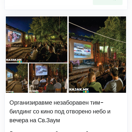
Организиравме незаборавен тим-
билдинг со кино под отворено небо и
вечера на Св.Заум