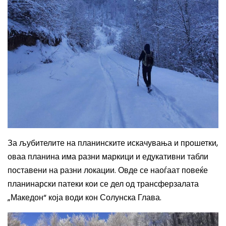
За љубителите на планинските искачувања и прошетки,
оваа планина има разни маркици и едукативни табли
поставени на разни локации. Овде се наоѓаат повеќе
планинарски патеки кои се дел од трансферзалата
„Македон“ која води кон Солунска Глава.