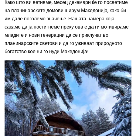
Како што ви ветивме, месец декември ќе го посветиме
на планинарските домови ширум Македонија, како би
им дале поголемо значење. Нашата намера која
сакаме да ја постигнеме преку ова е да ги мотивираме
младите и нови генерации да се приклучат во
планинарските светови и да го уживаат природното
богатство кое ни го нуди Македонија!