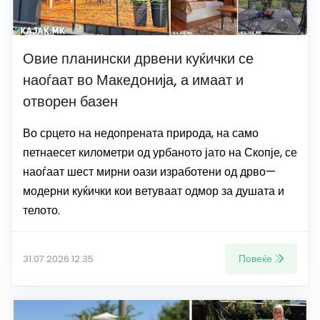
Овие планински дрвени куќички се
наоѓаат во Македонија, а имаат и
отворен базен
Во срцето на недопрената природа, на само
петнаесет километри од урбаното јато на Скопје, се
наоѓаат шест мирни оази изработени од дрво—
модерни куќички кои ветуваат одмор за душата и
телото.
Повеќе
31.07.2026 12:35