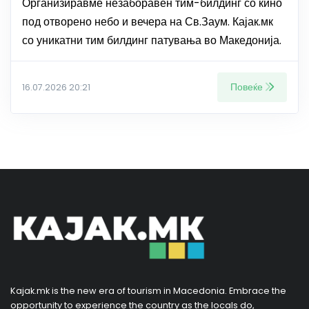
Организиравме незаборавен тим-билдинг со кино
под отворено небо и вечера на Св.Заум. Кајак.мк
со уникатни тим билдинг патувања во Македонија.
Повеќе
16.07.2026 20:21
Kajak.mk is the new era of tourism in Macedonia. Embrace the
opportunity to experience the country as the locals do,