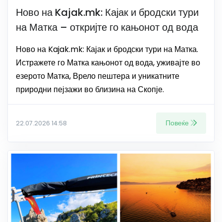
Ново на Kajak.mk: Кајак и бродски тури
на Матка – откријте го кањонот од вода
Ново на Kajak.mk: Кајак и бродски тури на Матка.
Истражете го Матка кањонот од вода, уживајте во
езерото Матка, Врело пештера и уникатните
природни пејзажи во близина на Скопје.
Повеќе
22.07.2026 14:58