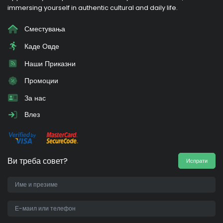
immersing yourself in authentic cultural and daily life.
Сместувања
Каде Овде
Наши Приказни
Промоции
За нас
Влез
Ви треба совет?
Испрати