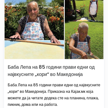
Баба Лепа на 85 години прави едни од
највкусните „кори“ во Македонија
Баба Лепа на 85 години прави едни од највкусните
„кори“ во Македонија. Приказна на Кајак.мк која
можете да ја читате додека сте на планина, плажа,
пикник, дома или на работа.