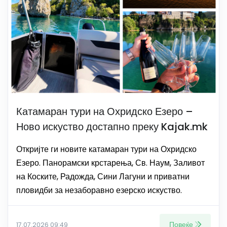
Катамаран тури на Охридско Езеро –
Ново искуство достапно преку Kajak.mk
Откријте ги новите катамаран тури на Охридско
Езеро. Панорамски крстарења, Св. Наум, Заливот
на Коските, Радожда, Сини Лагуни и приватни
пловидби за незаборавно езерско искуство.
Повеќе
17.07.2026 09:49