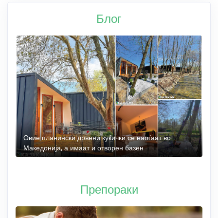
Блог
а
Овие планински дрвени куќички се наоѓаат во
Б
Македонија, а имаат и отворен базен
„
Препораки