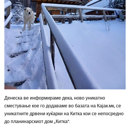
Денеска ве информираме дека, ново уникатно
сместување кое го додаваме во базата на Кајак.мк, се
уникатните дрвени куќарки на Китка кои се непосредно
до планинарскиот дом „Китка“.