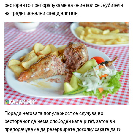
ресторан го препорачуваме на оние кои се љубители
на традиционални специјалитети.
Поради неговата популарност се случува во
ресторанот да нема слободен капацитет, затоа ви
препорачуваме да резервирате доколку сакате да ги