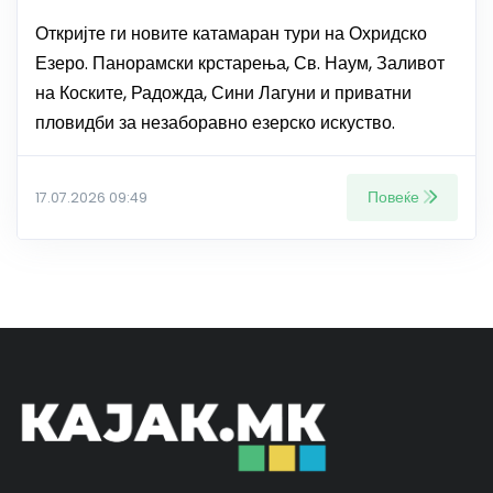
Откријте ги новите катамаран тури на Охридско
Езеро. Панорамски крстарења, Св. Наум, Заливот
на Коските, Радожда, Сини Лагуни и приватни
пловидби за незаборавно езерско искуство.
Повеќе
17.07.2026 09:49