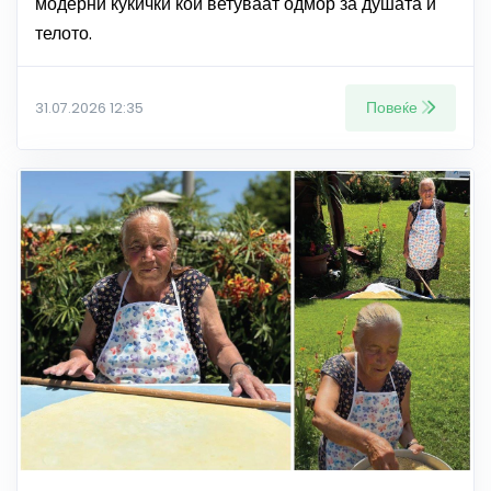
модерни куќички кои ветуваат одмор за душата и
телото.
Повеќе
31.07.2026 12:35