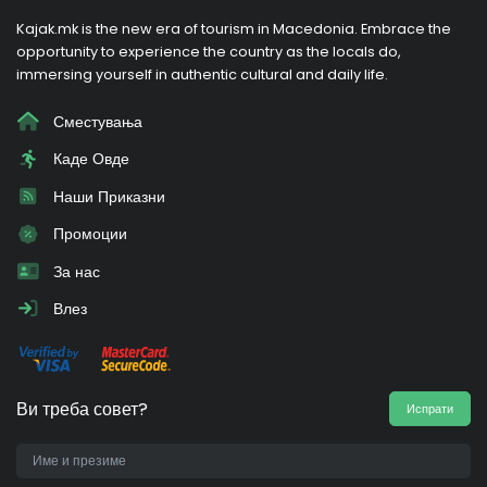
Kajak.mk is the new era of tourism in Macedonia. Embrace the
opportunity to experience the country as the locals do,
immersing yourself in authentic cultural and daily life.
Сместувања
Каде Овде
Наши Приказни
Промоции
За нас
Влез
Ви треба совет?
Испрати