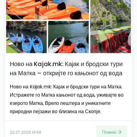
Ново на Kajak.mk: Кајак и бродски тури
на Матка – откријте го кањонот од вода
Ново на Kajak.mk: Кајак и бродски тури на Матка.
Истражете го Матка кањонот од вода, уживајте во
езерото Матка, Врело пештера и уникатните
природни пејзажи во близина на Скопје.
Повеќе
22.07.2026 14:58