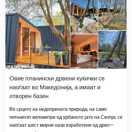
Овие планински дрвени куќички се
наоѓаат во Македонија, а имаат и
отворен базен
Во срцето на недопрената природа, на само
петнаесет километри од урбаното јато на Скопје, се
наоѓаат шест мирни оази изработени од дрво—