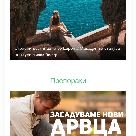
 до
Скриени дестинации во Европа: Македонија станува
О
нов туристички бисер
М
Препораки