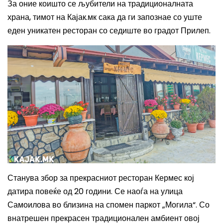
За оние коишто се љубители на традиционалната
храна, тимот на Кајак.мк сака да ги запознае со уште
еден уникатен ресторан со седиште во градот Прилеп.
Станува збор за прекрасниот ресторан Кермес кој
датира повеќе од 20 години. Се наоѓа на улица
Самоилова во близина на спомен паркот „Могила“. Со
внатрешен прекрасен традиционален амбиент овој