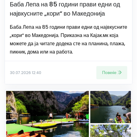
Баба Лепа на 85 години прави едни од
највкусните „кори“ во Македонија
Баба Лепа на 85 години прави едни од највкусните
„кори“ во Македонија. Приказна на Кајак.мк која
можете да ја читате додека сте на планина, плажа,
пикник, дома или на работа.
Повеќе
30.07.2026 12:40