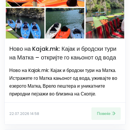
Ново на Kajak.mk: Кајак и бродски тури
на Матка – откријте го кањонот од вода
Ново на Kajak.mk: Кајак и бродски тури на Матка.
Истражете го Матка кањонот од вода, уживајте во
езерото Матка, Врело пештера и уникатните
природни пејзажи во близина на Скопје.
Повеќе
22.07.2026 14:58