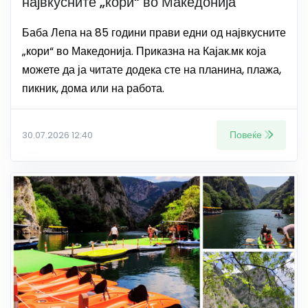
највкусните „кори“ во Македонија
Баба Лепа на 85 години прави едни од највкусните
„кори“ во Македонија. Приказна на Кајак.мк која
можете да ја читате додека сте на планина, плажа,
пикник, дома или на работа.
Повеќе
30.07.2026 12:40