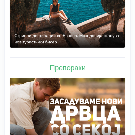
 до
Скриени дестинации во Европа: Македонија станува
О
нов туристички бисер
М
Препораки