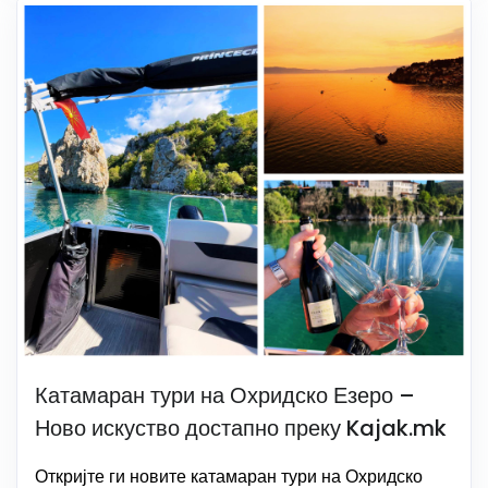
Катамаран тури на Охридско Езеро –
Ново искуство достапно преку Kajak.mk
Откријте ги новите катамаран тури на Охридско