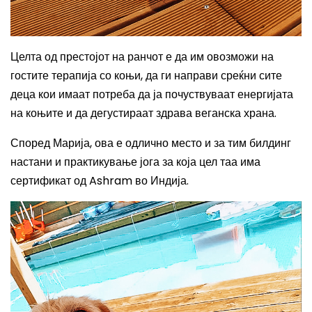
Целта од престојот на ранчот е да им овозможи на
гостите терапија со коњи, да ги направи среќни сите
деца кои имаат потреба да ја почуствуваат енергијата
на коњите и да дегустираат здрава веганска храна.
Според Марија, ова е одлично место и за тим билдинг
настани и практикување јога за која цел таа има
сертификат од
Ashram
во Индија.