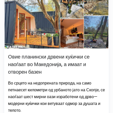
Овие планински дрвени куќички се
наоѓаат во Македонија, а имаат и
отворен базен
Во срцето на недопрената природа, на само
петнаесет километри од урбаното јато на Скопје, се
наоѓаат шест мирни оази изработени од дрво—
модерни куќички кои ветуваат одмор за душата и
телото.