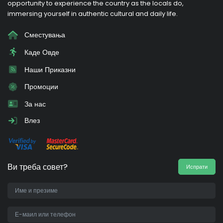
opportunity to experience the country as the locals do,
immersing yourself in authentic cultural and daily life.
Сместувања
Каде Овде
Наши Приказни
Промоции
За нас
Влез
Ви треба совет?
Испрати