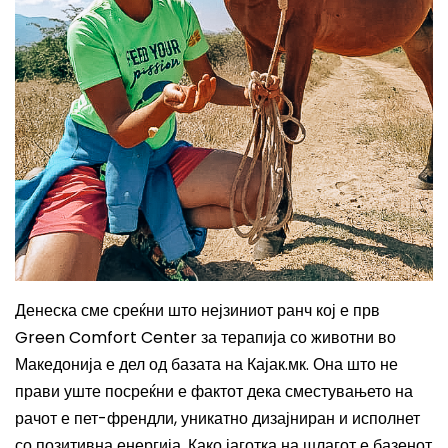
Денеска сме среќни што нејзиниот ранч
кој е прв
Green Comfort Center
за терапија со животни во
Македонија е дел од базата на Кајак.мк. Она што не
прави уште посреќни е фактот дека сместувањето на
рачот е пет-френдли, уникатно дизајниран и исполнет
со позитивна енергија. Како јаготка на шлагот е базенот