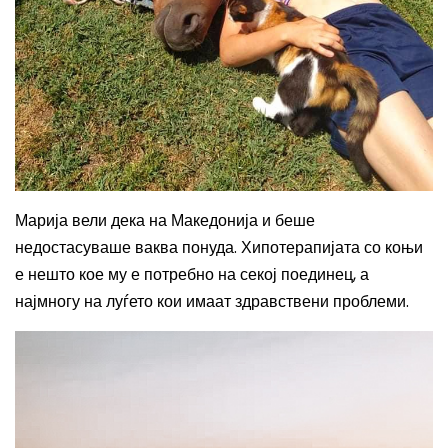
Марија вели дека на Македонија и беше
недостасуваше ваква понуда. Хипотерапијата со коњи
е нешто кое му е потребно на секој поединец, а
најмногу на луѓето к
ои имаат здравствени проблеми.