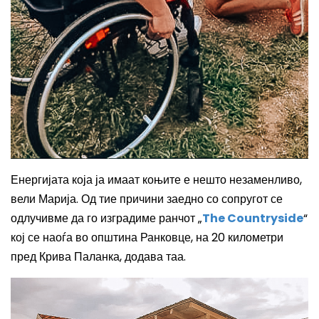
Енергијата која ја имаат коњите е нешто незаменливо,
вели Марија. Од тие причини заедно со сопругот се
одлучивме да го изградиме ранчот
„
The Countryside
“
кој се наоѓа во општина Ранковце, на 20 километри
пред Крива Паланка
, додава таа.