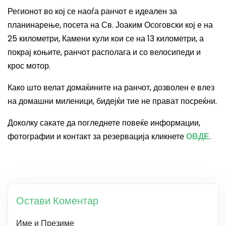
Регионот во кој се наоѓа ранчот е идеален за
планинарење, посета на Св. Јоаким Осоговски кој е на
25 километри, Камени кули кои се на 13 километри, а
покрај коњите, ранчот располага и со велосипеди и
крос мотор.
Како што велат домаќините на ранчот, дозволен е влез
на домашни миленици, бидејќи тие не прават посреќни.
Доколку сакате да погледнете повеќе информации,
фотографии и контакт за резервација кликнете
ОВДЕ
.
Остави Коментар
Име и Презиме