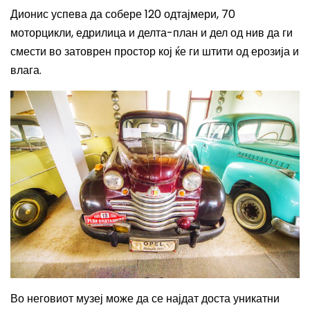
Дионис успева да собере 120 одтајмери, 70
моторцикли, едрилица и делта-план и дел од нив да ги
смести во затоврен простор кој ќе ги штити од ерозија и
влага.
Во неговиот музеј може да се најдат доста уникатни