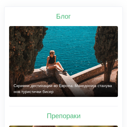
Блог
 до
Скриени дестинации во Европа: Македонија станува
О
нов туристички бисер
М
Препораки