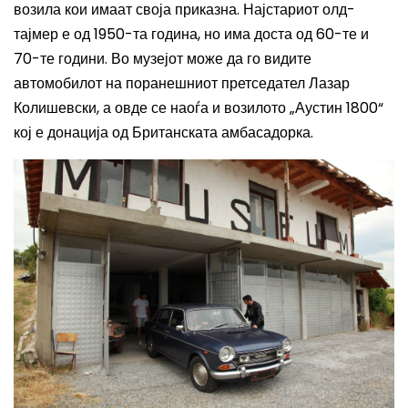
возила кои имаат своја приказна. Најстариот олд-
тајмер е од 1950-та година, но има доста од 60-те и
70-те години. Во музејот може да го видите
автомобилот на поранешниот претседател Лазар
Колишевски, а овде се наоѓа и возилото „Аустин 1800“
кој е донација од Британската амбасадорка.