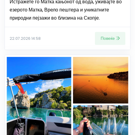
Истражете го Матка кањонот од вода, уживајте во
езерото Матка, Врело пештера и уникатните
природни пејзажи во близина на Скопје.
Повеќе
22.07.2026 14:58