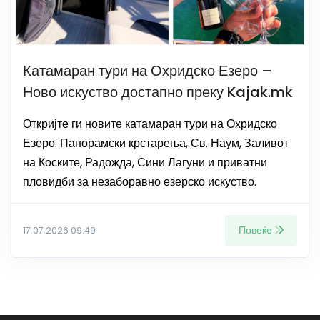
Катамаран тури на Охридско Езеро –
Ново искуство достапно преку Kajak.mk
Откријте ги новите катамаран тури на Охридско
Езеро. Панорамски крстарења, Св. Наум, Заливот
на Коските, Радожда, Сини Лагуни и приватни
пловидби за незаборавно езерско искуство.
Повеќе
17.07.2026 09:49