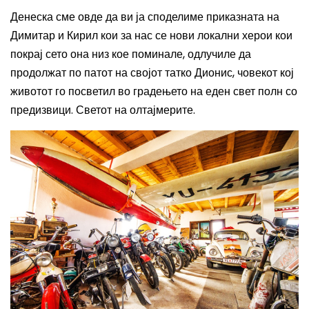
Денеска сме овде да ви ја споделиме приказната на
Димитар и Кирил кои за нас се нови локални херои кои
покрај сето она низ кое поминале, одлучиле да
продолжат по патот на својот татко Дионис, човекот кој
животот го посветил во градењето на еден свет полн со
предизвици. Светот на олтајмерите.