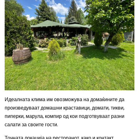
Идеалната клима им овозможува на домаќините да
произведуваат домашни краставици, домати, тикви,
пиперки, марула, компир од кои подготвуваат разни
салати за своите гости.
Точната локација на ресторанот, како и контакт