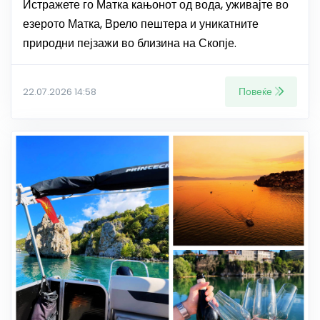
Истражете го Матка кањонот од вода, уживајте во
езерото Матка, Врело пештера и уникатните
природни пејзажи во близина на Скопје.
Повеќе
22.07.2026 14:58