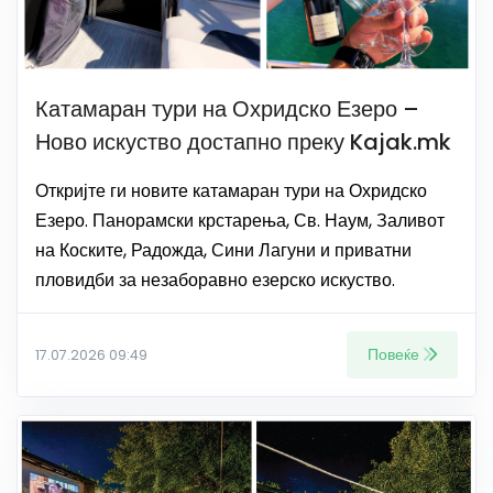
Катамаран тури на Охридско Езеро –
Ново искуство достапно преку Kajak.mk
Откријте ги новите катамаран тури на Охридско
Езеро. Панорамски крстарења, Св. Наум, Заливот
на Коските, Радожда, Сини Лагуни и приватни
пловидби за незаборавно езерско искуство.
Повеќе
17.07.2026 09:49