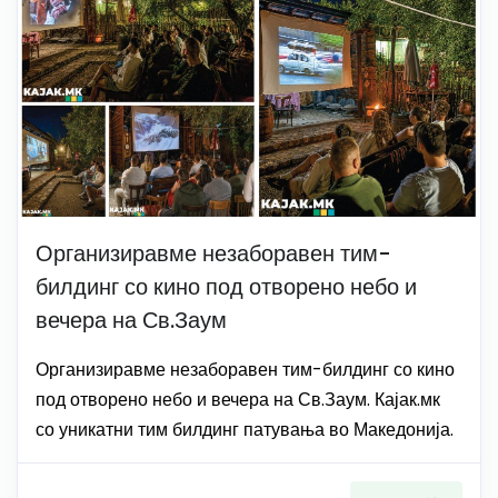
Организиравме незаборавен тим-
билдинг со кино под отворено небо и
вечера на Св.Заум
Организиравме незаборавен тим-билдинг со кино
под отворено небо и вечера на Св.Заум. Кајак.мк
со уникатни тим билдинг патувања во Македонија.