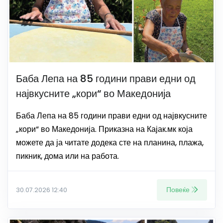
Баба Лепа на 85 години прави едни од
највкусните „кори“ во Македонија
Баба Лепа на 85 години прави едни од највкусните
„кори“ во Македонија. Приказна на Кајак.мк која
можете да ја читате додека сте на планина, плажа,
пикник, дома или на работа.
Повеќе
30.07.2026 12:40