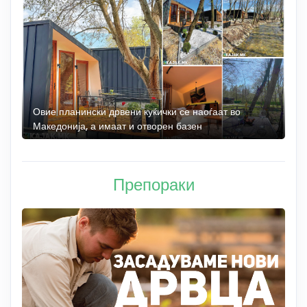
а
Овие планински дрвени куќички се наоѓаат во
Б
Македонија, а имаат и отворен базен
„
Препораки