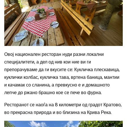
Овој национален ресторан нуди разни локални
специјалитети, а дел од нив кои ние ви ги
препорачуваме да ги вкусите се
:
Кукличка плескавица,
куклички колбас, кукличка тава, вртена баница, мантии
и качамак со сланина, а превкусно е и домашното
лепче до ржано брашно кое се пече во фурна.
Ресторанот се наоѓа на 8 километри од градот Кратово,
во прекрасна природа и во близина на Крива Река.