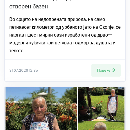
отворен базен
Во срцето на недопрената природа, на само
петнаесет километри од урбаното јато на Скопје, се
наоѓаат шест мирни оази изработени од дрво—
модерни куќички кои ветуваат одмор за душата и
телото.
Повеќе
31.07.2026 12:35