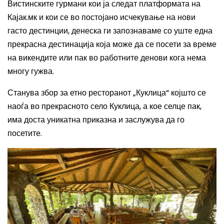
Вистинските гурмани кои ја следат платформата на
Кајак.мк и кои се во постојано исчекување на нови
гасто дестинции, денеска ги запознаваме со уште една
прекрасна дестинација која може да се посети за време
на викендите или пак во работните денови кога нема
многу гужва.
Станува збор за етно ресторанот „Куклица“ којшто се
наоѓа во прекрасното село Куклица, а кое селце пак,
има доста уникатна приказна и заслужува да го
посетите.