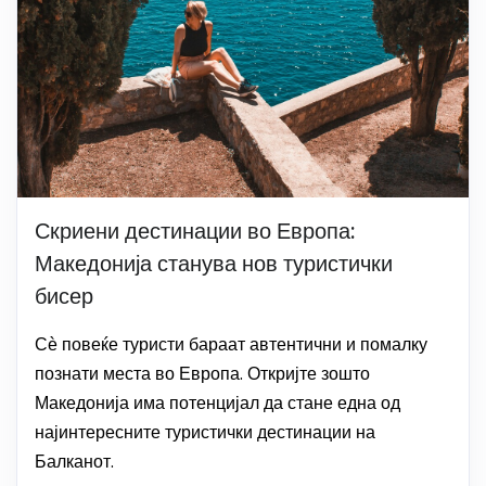
Скриени дестинации во Европа:
Македонија станува нов туристички
бисер
Сѐ повеќе туристи бараат автентични и помалку
познати места во Европа. Откријте зошто
Македонија има потенцијал да стане една од
најинтересните туристички дестинации на
Балканот.