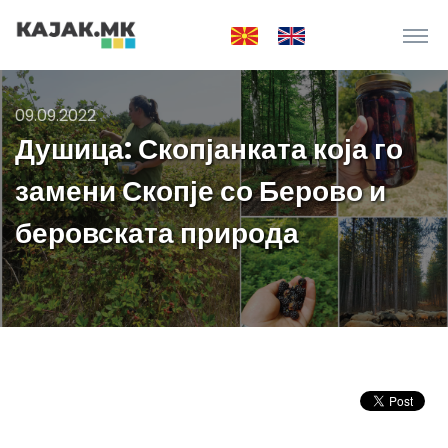
09.09.2022
Душица: Скопјанката која го
замени Скопје со Берово и
беровската природа