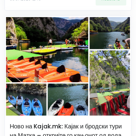
Ново на Kajak.mk: Кајак и бродски тури
на Матка – откријте го кањонот од вода