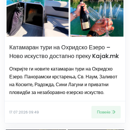
Катамаран тури на Охридско Езеро –
Ново искуство достапно преку Kajak.mk
Откријте ги новите катамаран тури на Охридско
Езеро. Панорамски крстарења, Св. Наум, Заливот
на Коските, Радожда, Сини Лагуни и приватни
пловидби за незаборавно езерско искуство.
Повеќе
17.07.2026 09:49