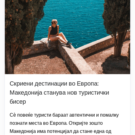
Скриени дестинации во Европа:
Македонија станува нов туристички
бисер
Сѐ повеќе туристи бараат автентични и помалку
познати места во Европа. Откријте зошто
Македонија има потенцијал да стане една од