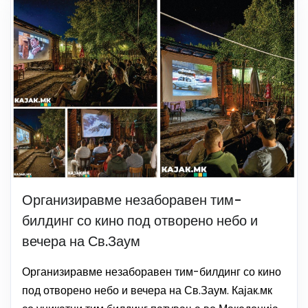
Организиравме незаборавен тим-
билдинг со кино под отворено небо и
вечера на Св.Заум
Организиравме незаборавен тим-билдинг со кино
под отворено небо и вечера на Св.Заум. Кајак.мк