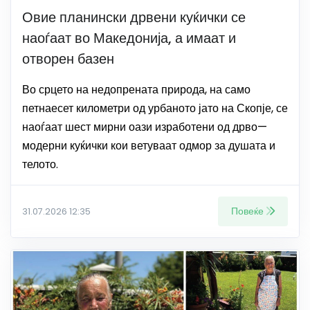
Овие планински дрвени куќички се
наоѓаат во Македонија, а имаат и
отворен базен
Во срцето на недопрената природа, на само
петнаесет километри од урбаното јато на Скопје, се
наоѓаат шест мирни оази изработени од дрво—
модерни куќички кои ветуваат одмор за душата и
телото.
Повеќе
31.07.2026 12:35