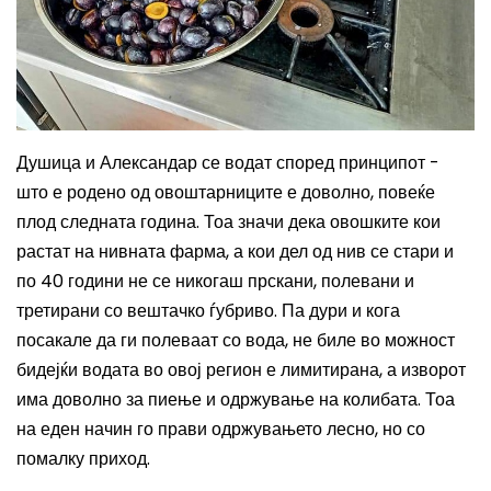
Душица
и Александар се вод
ат
според принципот -
што
е родено од овоштарниците е доволно
, повеќе
плод
следната година. Тоа значи дека овошките к
ои
растат на нивната фарма
, а
кои дел од нив
се стари и
по 40 години не се никогаш прскани, полевани
и
третирани со вештачко ѓубриво.
Па дури
и кога
по
сакале да ги полева
ат со вода
, не биле во можност
бидејќи водата
во овој регион
е лимитирана,
а
изворот
има доволно за пиење и одржување на колибата. Тоа
на еден начин го прави одржувањето лесно, но со
помалку приход.