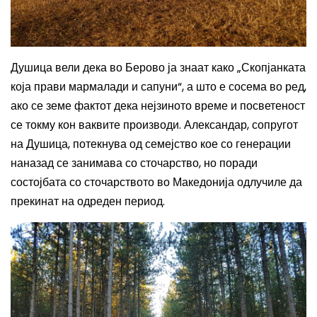
Душица вели дека во Берово ја знаат како „Скопјанката
која прави мармалади и сапуни“, а што е сосема во ред,
ако се земе фактот дека нејзиното време и посветеност
се токму кон ваквите производи.
Александар
, сопругот
на Душица,
потекнува од семејство кое со генерации
наназад се
занимава
со сточарство, но поради
состојбата со сточарството во Македонија одлучиле да
прекинат на одреден период.