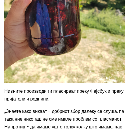
Н
ивните
производи ги пласира
ат
преку Фејсбук и преку
пријатели и роднини.
„
Знаете како викаат - добриот збор далеку се слуша, па
така ние никогаш не сме имале проблем со пласманот.
Напротив - да имаме уште толку колку што имаме, пак