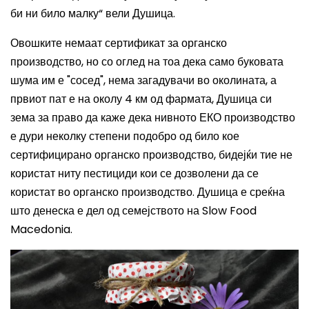
би ни било малку
“ вели Душица
.
Овошките немаат сертификат за органско
производство, но со оглед на тоа дека само буковата
шума
им
е "сосед", нема загадувачи во околината
,
а
првиот пат е на околу 4 км од
фармата
,
Душица си
зема за право да каж
е
дека н
ивното
ЕКО производство
е дури неколку степени подобро од било кое
сертифицирано органско производство
,
бидејќи
тие
не
корист
ат ниту
пестициди кои се дозволени да се
користат во органско производство.
Душица е среќна
што денеска е дел од семејството на
Slow Food
Macedonia.