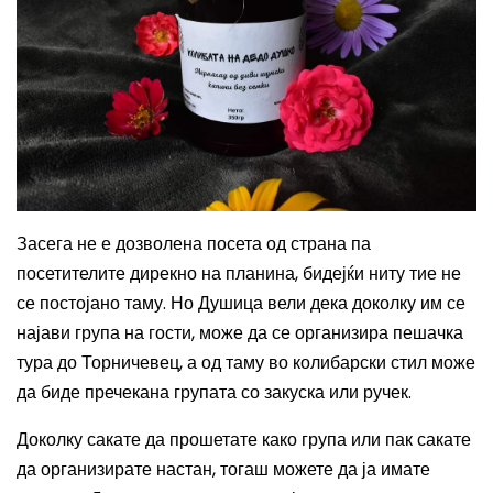
Засега не е дозволена посета од страна па
посетителите дирекно на планина, бидејќи ниту тие не
се постојано таму. Но Душица вели дека доколку им се
најави група на гости, може да се организира пешачка
тура до Торничевец, а од таму во колибарски стил може
да биде пречекана групата со закуска или ручек.
Доколку сакате да прошетате како група или пак сакате
да организирате настан, тогаш можете да ја имате