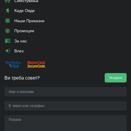
Сместувања
Каде Овде
Наши Приказни
Промоции
За нас
Влез
Ви треба совет?
Испрати