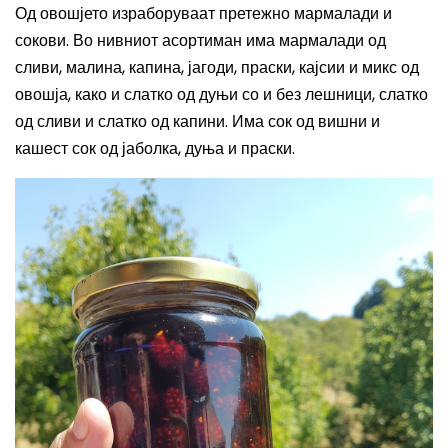
Од овошјето израборува
ат
претежно мармалади и
сокови. Во н
ивниот
асортиман има мармалади од
сливи, малина, капина, јагоди, праски, кајсии и микс од
овошја, како и слатко од дуњи со и без лешници, слатко
од сливи и слатко од капини. Има сок од вишни и
кашест сок од јаболка, дуња и праски.