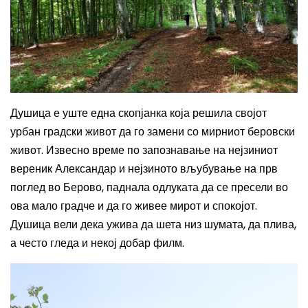
Душица е уште една скопјанка која решила својот
урбан градски живот да го замени со мирниот беровски
живот.
Извесно време по запознавање на нејзиниот
вереник Александар и нејзиното вљубување на прв
поглед во Берово, паднала одлуката да се пресели во
ова мало градче и да го живее мирот и спокојот.
Душица вели дека
ужива да шета низ шумата, да плива,
а често гледа и некој добар филм.