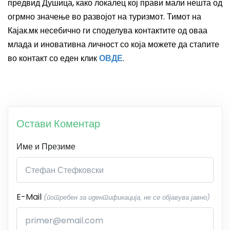
предвид Душица, како локалец кој прави мали нешта од
огрмно значење во развојот на туризмот. Тимот на
Кајак.мк несебично ги споделува контактите од оваа
млада и иновативна личност со која можете да стапите
во контакт со еден клик
ОВДЕ
.
Остави Коментар
Име и Презиме
E-Mail
(потребен за идентификација, не се објавува јавно)