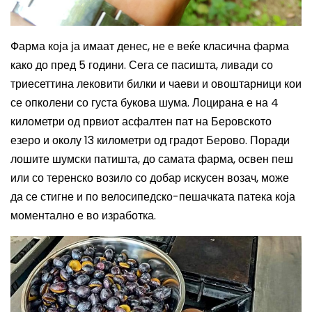
Фарма која ја имаат денес, не е веќе класична фарма
како до пред 5 години. Сега се пасишта, ливади со
триесеттина лековити билки и чаеви и овоштарници кои
се опколени со густа букова шума.
Лоцирана е на 4
километри од првиот асфалтен пат на Беровското
езеро и околу 13 километри од градот Берово.
Поради
лошите шумски патишта, до
самата фарма,
освен пеш
или со теренско возило со добар искусен возач, може
да се стигне и п
о
велосипедско-пешачката патека која
моментално е во изработка.