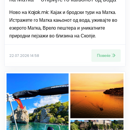
Ново на Kajak.mk: Кајак и бродски тури на Матка.
Истражете го Матка кањонот од вода, уживајте во
езерото Матка, Врело пештера и уникатните
природни пејзажи во близина на Скопје.
Повеќе
22.07.2026 14:58