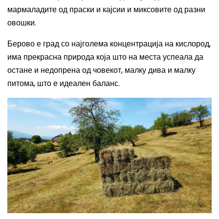
мармала
дите
од праски и кајсии
и
миксовите од разни
овошки.
Берово е град со најголема концентрација на кислород,
има
прекрасна
природа која што на места успеала да
остане и недопрена од чове
кот
, малку дива
и
малку
питома
, што е идеален
баланс.