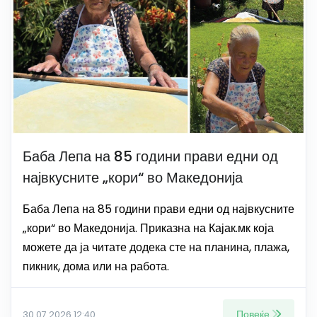
Баба Лепа на 85 години прави едни од
највкусните „кори“ во Македонија
Баба Лепа на 85 години прави едни од највкусните
„кори“ во Македонија. Приказна на Кајак.мк која
можете да ја читате додека сте на планина, плажа,
пикник, дома или на работа.
Повеќе
30.07.2026 12:40