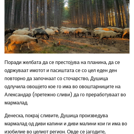
Поради желбата да се престојува на планина, да се
одржуваат имотот и пасиштата се со цел еден ден
повторно да започнаат со
сточарство, Душица
одл
учила
овошјето кое го има во овоштарници
те на
Александар
(претежно сливи) да го преработуваат во
мармалад.
Денеска, покрај сливите, Душица произведува
мармалад од
диви капини и диви малини
кои ги има во
изобилие во целиот регион. Овде се
јагодите
,