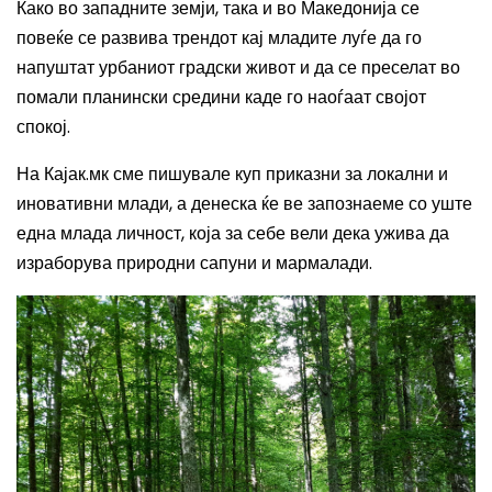
Како во западните земји, така и во Македонија се
повеќе се развива трендот кај младите луѓе да го
напуштат урбаниот градски живот и да се преселат во
помали планински средини каде го наоѓаат својот
спокој.
На Кајак.мк сме пишувале куп приказни за локални и
иновативни млади, а денеска ќе ве запознаеме со уште
една млада личност, која за себе вели дека ужива да
израборува природни сапуни и мармалади.