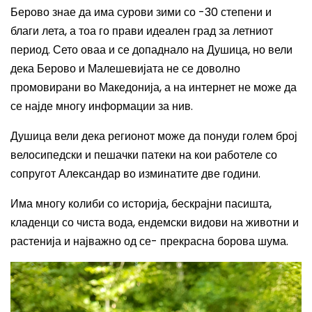
Берово знае да има
сурови зими со -30 степени и
благи лета, а тоа го прави идеален град за летниот
период.
Сето оваа и се допаднало на Душица, но вели
дека
Берово и Малешевијата
не се доволно
промовирани во Македонија, а на интернет не може да
се најде многу информации за нив.
Душица вели дека регионот може да понуди голем број
велосипедски и пешачки патеки на кои работеле со
сопругот Александар во изминатите две години.
Има многу колиби со историја, бескрајни пасишта,
кладенци со чиста вода, ендемски видови на животни и
растенија и најважно од се- прекрасна борова шума.