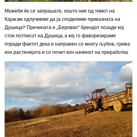
Можеби ќе се запрашате, зошто ние од тимот на
Кајак.мк одлучивме да ја споделиме приказната на
Душица? Причината е „Беровко“ брендот позади кој
стои потписот на Душица, а кој го фаворизираме
поради фактот дека е направен со многу љубов, грижа
кон растенијата и со почит кон начинот на преработка.