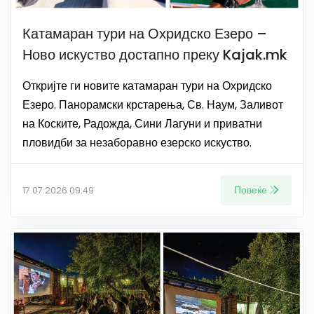
Катамаран тури на Охридско Езеро –
Ново искуство достапно преку Kajak.mk
Откријте ги новите катамаран тури на Охридско
Езеро. Панорамски крстарења, Св. Наум, Заливот
на Коските, Радожда, Сини Лагуни и приватни
пловидби за незаборавно езерско искуство.
Повеќе
17.07.2026 09:49