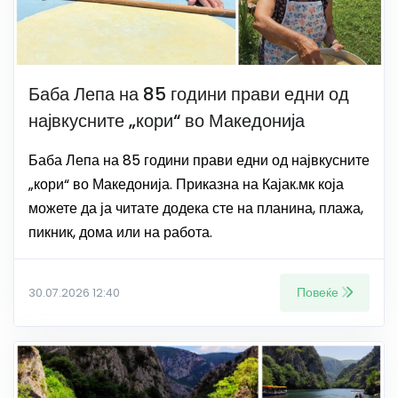
Баба Лепа на 85 години прави едни од
највкусните „кори“ во Македонија
Баба Лепа на 85 години прави едни од највкусните
„кори“ во Македонија. Приказна на Кајак.мк која
можете да ја читате додека сте на планина, плажа,
пикник, дома или на работа.
Повеќе
30.07.2026 12:40