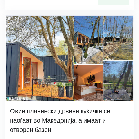
Овие планински дрвени куќички се
наоѓаат во Македонија, а имаат и
отворен базен