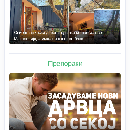
а
Овие планински дрвени куќички се наоѓаат во
Б
Македонија, а имаат и отворен базен
„
Препораки