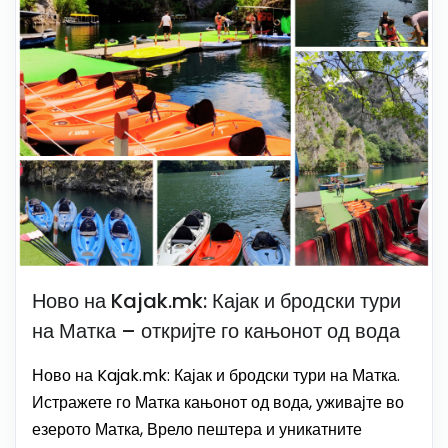
Ново на Kajak.mk: Кајак и бродски тури
на Матка – откријте го кањонот од вода
Ново на Kajak.mk: Кајак и бродски тури на Матка.
Истражете го Матка кањонот од вода, уживајте во
езерото Матка, Врело пештера и уникатните