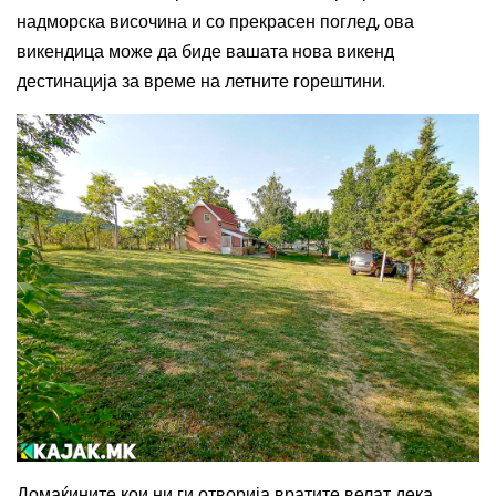
надморска височина и со прекрасен поглед, ова
викендица може да биде вашата нова викенд
дестинација за време на летните горештини.
Домаќините кои ни ги отворија вратите велат дека