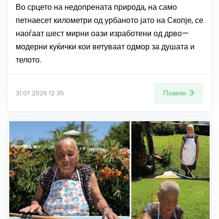
Во срцето на недопрената природа, на само
петнаесет километри од урбаното јато на Скопје, се
наоѓаат шест мирни оази изработени од дрво—
модерни куќички кои ветуваат одмор за душата и
телото.
Повеќе
31.07.2026 12:35