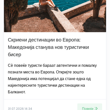
Скриени дестинации во Европа:
Македонија станува нов туристички
бисер
Сѐ повеќе туристи бараат автентични и помалку
познати места во Европа. Откријте зошто
Македонија има потенцијал да стане една од
најинтересните туристички дестинации на
Балканот.
Повеќе
31.07.2026 14:34