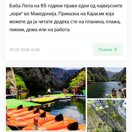
Баба Лепа на 85 години прави едни од највкусните
„кори“ во Македонија. Приказна на Кајак.мк која
можете да ја читате додека сте на планина, плажа,
пикник, дома или на работа.
Повеќе
30.07.2026 12:40