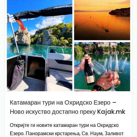
Катамаран тури на Охридско Езеро –
Ново искуство достапно преку Kajak.mk
Откријте ги новите катамаран тури на Охридско
Езеро. Панорамски крстарења, Св. Наум, Заливот