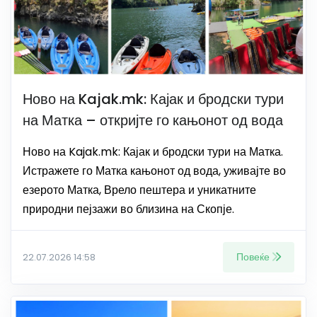
Ново на Kajak.mk: Кајак и бродски тури
на Матка – откријте го кањонот од вода
Ново на Kajak.mk: Кајак и бродски тури на Матка.
Истражете го Матка кањонот од вода, уживајте во
езерото Матка, Врело пештера и уникатните
природни пејзажи во близина на Скопје.
Повеќе
22.07.2026 14:58