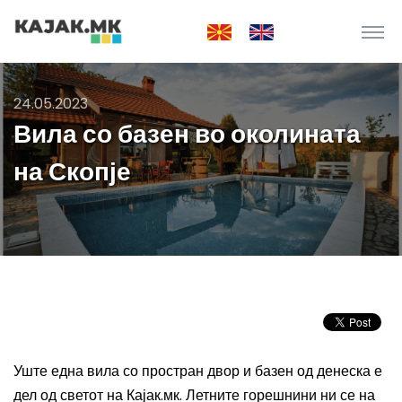
24.05.2023
Вила со базен во околината
на Скопје
Уште една вила со простран двор и базен од денеска е
дел од светот на Кајак.мк. Летните горешнини ни се на