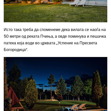
Исто така треба да споменеме дека вилата се наоѓа на
50 метри од реката Пчиња, а овде поминува и пешачка
патека која води во црквата „Успение на Пресвета
Богородица“.