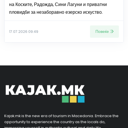
на Коските, Радожда, Сини Лагуни и приватни
пловидби за незаборавно езерско искуство.
Повеќе
17.07.2026 09:49
Kajak.mk is the new era of tourism in Macedonia. Embrace the
opportunity to experience the country as the locals do,
immersing yourself in authentic cultural and daily life.