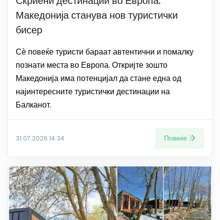
Скриени дестинации во Европа:
Македонија станува нов туристички
бисер
Сѐ повеќе туристи бараат автентични и помалку
познати места во Европа. Откријте зошто
Македонија има потенцијал да стане една од
најинтересните туристички дестинации на
Балканот.
Повеќе
31.07.2026 14:34