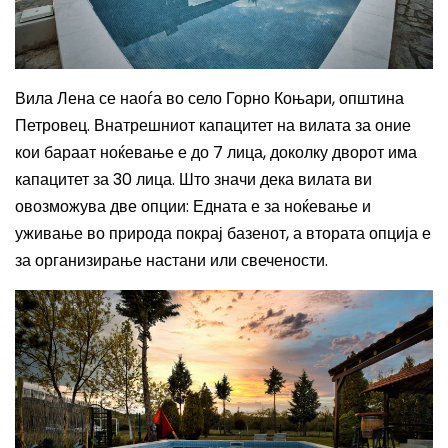
Вила Лена се наоѓа во село Горно Коњари, општина
Петровец. Внатрешниот капацитет на вилата за оние
кои бараат ноќевање е до
7
лица, доколку дворот има
капацитет за 30 лица. Што значи дека вилата ви
овозможува две опции: Едната е за ноќевање и
уживање во природа покрај базенот, а втората опција е
за организирање настани или свечености.