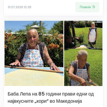
Повеќе
31.07.2026 12:35
Баба Лепа на 85 години прави едни од
највкусните „кори“ во Македонија