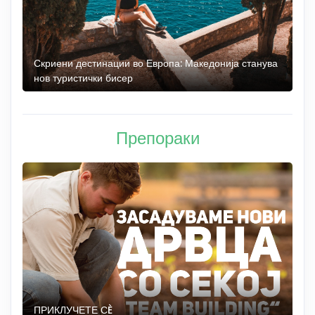
 до
Скриени дестинации во Европа: Македонија станува
О
нов туристички бисер
М
Препораки
ПРИКЛУЧЕТЕ СÈ