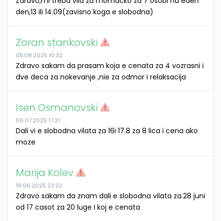
Zdravo,mi treba vila za momacko za 7 osobi na eden
den,13 ili 14.09(zavisno koga e slobodna)
Zoran stankovski
05.08.2025 10:32
Zdravo sakam da prasam koja e cenata za 4 vozrasni i
dve deca za nokevanje ,nie za odmor i relaksacija
Isen Osmanovski
06.07.2025 17:31
Dali vi e slobodna vilata za 16i 17.8 za 8 lica i cena ako
moze
Marija Kolev
19.06.2025 23:22
Zdravo sakam da znam dali e slobodna vilata za.28 juni
od 17 casot za 20 luge I koj e cenata