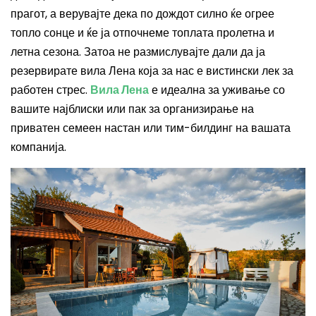
прагот, а верувајте дека по дождот силно ќе огрее
топло сонце и ќе ја отпочнеме топлата пролетна и
летна сезона. Затоа не размислувајте дали да ја
резервирате вила Лена која за нас е вистински лек за
работен стрес.
Вила Лена
е идеална за уживање со
вашите најблиски или пак за организирање на
приватен семеен настан или тим-билдинг на вашата
компанија.