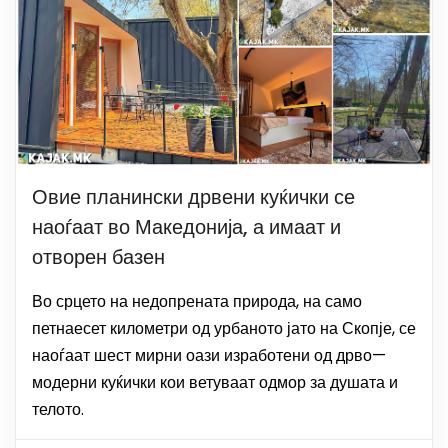
Овие планински дрвени куќички се
наоѓаат во Македонија, а имаат и
отворен базен
Во срцето на недопрената природа, на само
петнаесет километри од урбаното јато на Скопје, се
наоѓаат шест мирни оази изработени од дрво—
модерни куќички кои ветуваат одмор за душата и
телото.