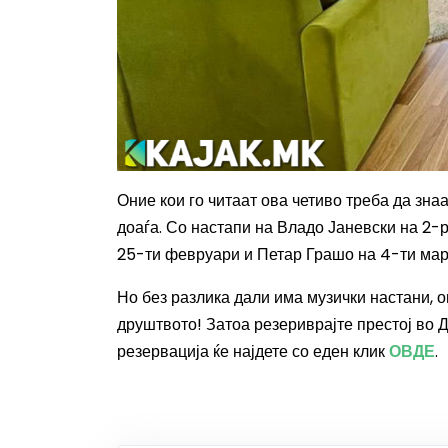
Оние кои го читаат ова четиво треба да зна
доаѓа. Со настапи на Владо Јаневски на 2-
25-ти февруари и Петар Грашо на 4-ти мар
Но без разлика дали има музички настани, 
друштвото! Затоа резериврајте престој во 
резервација ќе најдете со еден клик
ОВДЕ
.