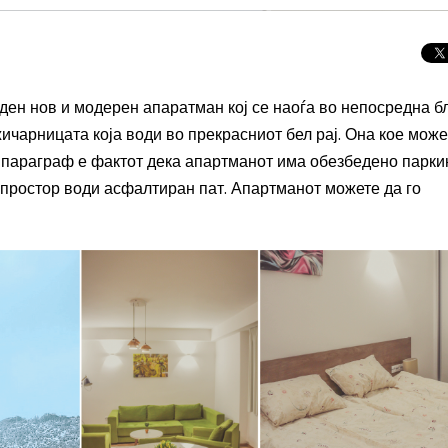
ден нов и модерен апаратман кој се наоѓа во непосредна б
жичарницата која води во прекрасниот бел рај. Она кое мож
 параграф е фактот дека апартманот има обезбедено парки
г простор води асфалтиран пат. Апартманот можете да го
Скриени дестинац
Европа: Македони
нов туристички би