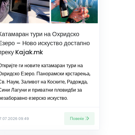
Катамаран тури на Охридско
Езеро – Ново искуство достапно
преку Kajak.mk
Откријте ги новите катамаран тури на
Охридско Езеро. Панорамски крстарења,
Св. Наум, Заливот на Коските, Радожда,
Сини Лагуни и приватни пловидби за
незаборавно езерско искуство.
Повеќе
17.07.2026 09:49