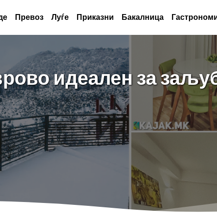
де
Превоз
Луѓе
Приказни
Бакалница
Гастрономи
рово идеален за заљуб