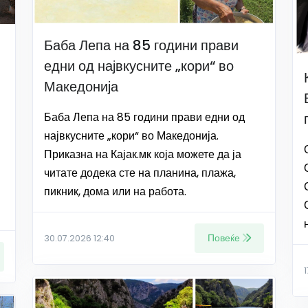
Баба Лепа на 85 години прави
едни од највкусните „кори“ во
Македонија
Баба Лепа на 85 години прави едни од
највкусните „кори“ во Македонија.
Приказна на Кајак.мк која можете да ја
читате додека сте на планина, плажа,
пикник, дома или на работа.
Повеќе
30.07.2026 12:40