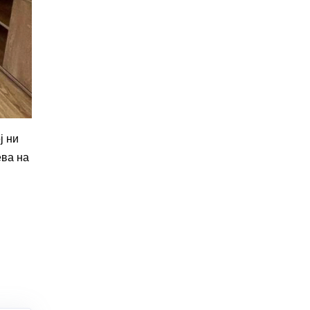
ј ни
ева на