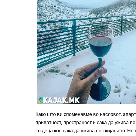
Како што ви споменавме во насловот, апар
приватност, пространост и сака да ужива во
со деца кое сака да ужива во скијањето. Но