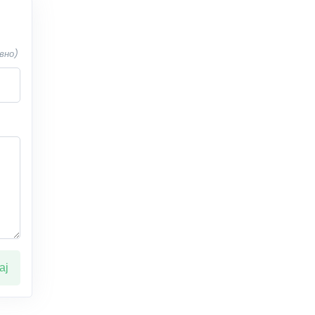
вно)
ај