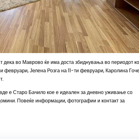
ат дека во Маврово ќе има доста збиднувања во периодот ко
ри февруари, Јелена Розга на 11-ти февруари, Каролина Гоч
т.
овде е Старо Бачило кое е идеален за дневно уживање со
Домини. Повеќе информации, фотографии и контакт за