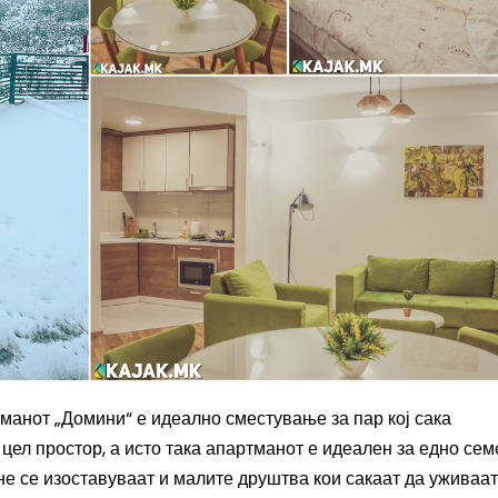
тманот „Домини“
е идеално сместување за пар кој сака
 цел простор, а исто така апартманот е идеален за едно сем
 не се изоставуваат и малите друштва кои сакаат да уживаат