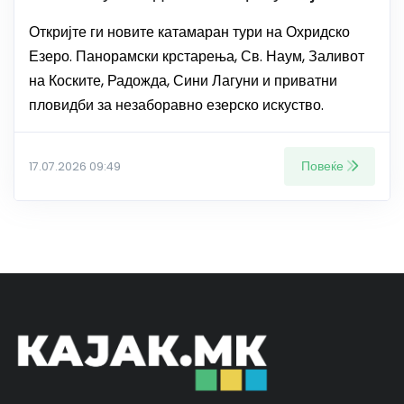
Откријте ги новите катамаран тури на Охридско
Езеро. Панорамски крстарења, Св. Наум, Заливот
на Коските, Радожда, Сини Лагуни и приватни
пловидби за незаборавно езерско искуство.
Повеќе
17.07.2026 09:49