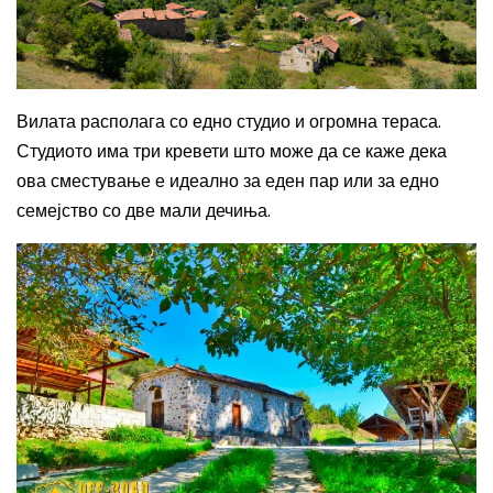
Вилата располага со едно студио и огромна тераса.
Студиото има три кревети што може да се каже дека
ова сместување е идеално за еден пар или за едно
семејство со две мали дечиња.