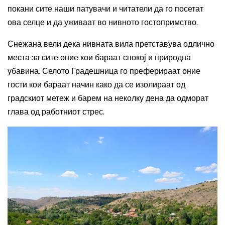
покани сите наши патувачи и читатели да го посетат
ова селце и да уживаат во нивното гостопримство.
Снежана вели дека нивната вила претставува одлично
места за сите оние кои бараат спокој и природна
убавина. Селото Градешница го преферираат оние
гости кои бараат начин како да се изолираат од
градскиот метеж и барем на неколку дена да одморат
глава од работниот стрес.