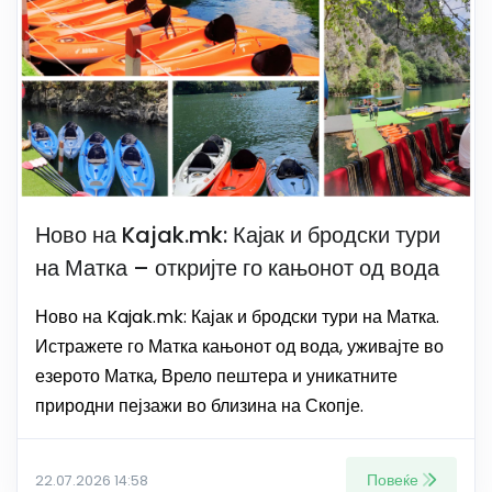
Ново на Kajak.mk: Кајак и бродски тури
на Матка – откријте го кањонот од вода
Ново на Kajak.mk: Кајак и бродски тури на Матка.
Истражете го Матка кањонот од вода, уживајте во
езерото Матка, Врело пештера и уникатните
природни пејзажи во близина на Скопје.
Повеќе
22.07.2026 14:58