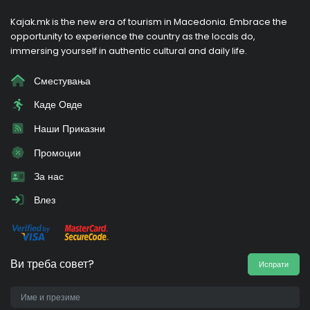
Kajak.mk is the new era of tourism in Macedonia. Embrace the
opportunity to experience the country as the locals do,
immersing yourself in authentic cultural and daily life.
Сместувања
Каде Овде
Наши Приказни
Промоции
За нас
Влез
Ви треба совет?
Испрати