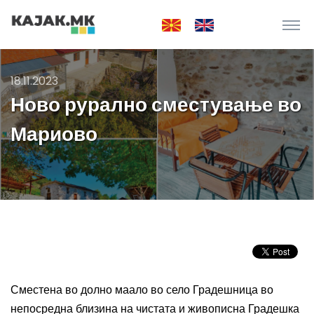
18.11.2023
Ново рурално сместување во
Мариово
Сместена во долно маало во село Градешница
во
непосредна близина на чистата и живописна Градешка