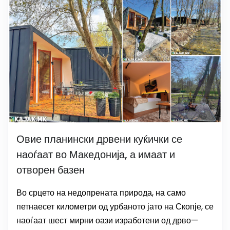
Овие планински дрвени куќички се
наоѓаат во Македонија, а имаат и
отворен базен
Во срцето на недопрената природа, на само
петнаесет километри од урбаното јато на Скопје, се
наоѓаат шест мирни оази изработени од дрво—