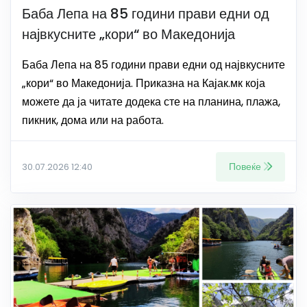
Баба Лепа на 85 години прави едни од
највкусните „кори“ во Македонија
Баба Лепа на 85 години прави едни од највкусните
„кори“ во Македонија. Приказна на Кајак.мк која
можете да ја читате додека сте на планина, плажа,
пикник, дома или на работа.
Повеќе
30.07.2026 12:40