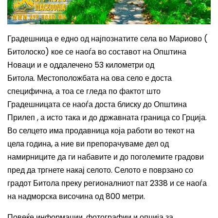
Градешница е едно од најпознатите села во Мариово (
Битолоско) кое се наоѓа во составот на Општина
Новаци и е оддалечено 53 километри од
Битола.
Местоположбата на ова село е доста
специфична, а тоа се гледа по фактот што
Градешницата се наоѓа доста блиску до Општина
Прилеп , а исто така и до државната граница со Грција.
Во селцето има продавница која работи во текот на
цела година, а ние ви препорачуваме дел од
намирниците да ги набавите и до поголемите градови
пред д
а тргнете накај селото. Селото е поврзано со
градот Битола преку
регионалниот пат 2338
и се наоѓа
на надморска височина од 800 метри.
Повеќе информации, фотографии и опција за