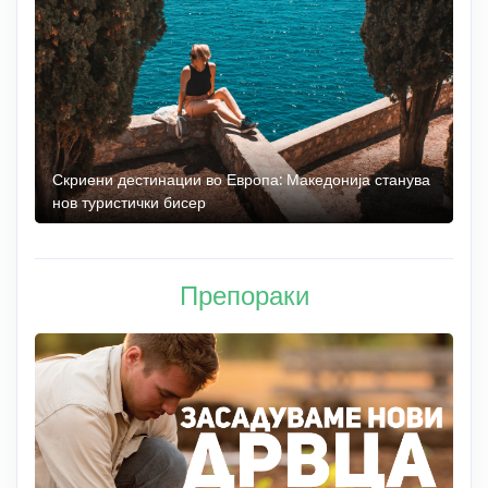
 до
Скриени дестинации во Европа: Македонија станува
О
нов туристички бисер
М
Препораки