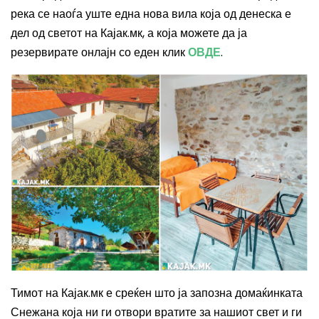
река се наоѓа уште една нова вила која од денеска е
дел од светот на Кајак.мк, а која можете да ја
резервирате онлајн со еден клик
ОВДЕ
.
Тимот на Кајак.мк е среќен што ја запозна домаќинката
Снежана која ни ги отвори вратите за нашиот свет и ги