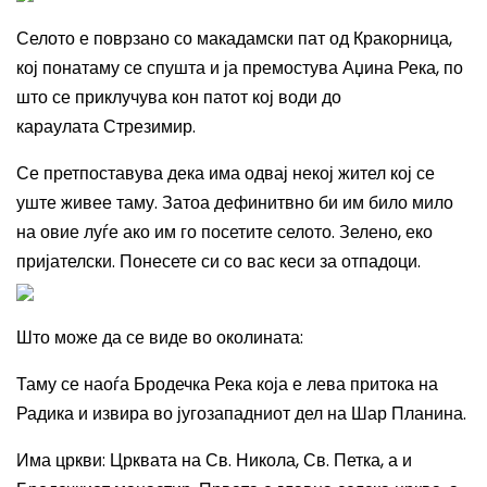
Селото е поврзано со макадамски пат од Кракорница,
кој понатаму се спушта и ја премостува Аџина Река, по
што се приклучува кон патот кој води до
караулата Стрезимир.
Се претпоставува дека има одвај некој жител кој се
уште живее таму. Затоа дефинитвно би им било мило
на овие луѓе ако им го посетите селото. Зелено, еко
пријателски. Понесете си со вас кеси за отпадоци.
Што може да се виде во околината:
Таму се наоѓа Бродечка Река која е лева притока на
Радика и извира во југозападниот дел на Шар Планина.
Има цркви: Црквата на Св. Никола, Св. Петка, а и