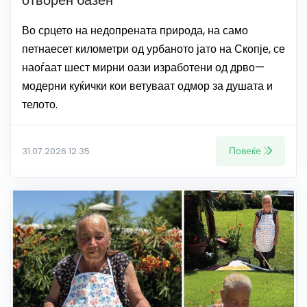
Во срцето на недопрената природа, на само
петнаесет километри од урбаното јато на Скопје, се
наоѓаат шест мирни оази изработени од дрво—
модерни куќички кои ветуваат одмор за душата и
телото.
Повеќе
31.07.2026 12:35