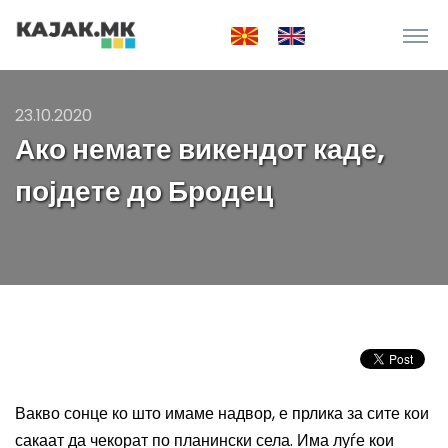
23.10.2020
Ако немате викендот каде,
појдете до Бродец
Вакво сонце ко што имаме надвор, е прлика за сите кои
сакаат да чекорат по планински села. Има луѓе кои