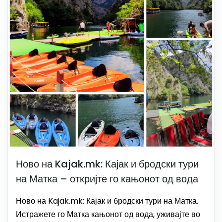
Ново на Kajak.mk: Кајак и бродски тури
на Матка – откријте го кањонот од вода
Ново на Kajak.mk: Кајак и бродски тури на Матка.
Истражете го Матка кањонот од вода, уживајте во