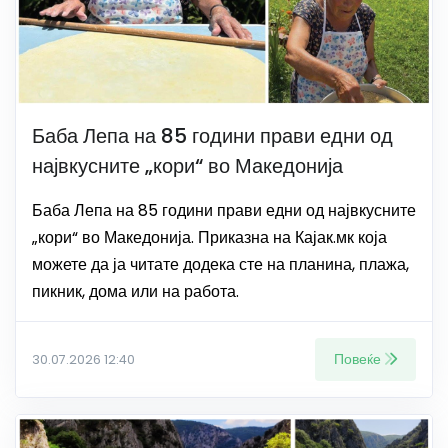
Баба Лепа на 85 години прави едни од
највкусните „кори“ во Македонија
Баба Лепа на 85 години прави едни од највкусните
„кори“ во Македонија. Приказна на Кајак.мк која
можете да ја читате додека сте на планина, плажа,
пикник, дома или на работа.
Повеќе
30.07.2026 12:40