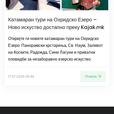
Катамаран тури на Охридско Езеро –
Ново искуство достапно преку Kajak.mk
Откријте ги новите катамаран тури на Охридско
Езеро. Панорамски крстарења, Св. Наум, Заливот
на Коските, Радожда, Сини Лагуни и приватни
пловидби за незаборавно езерско искуство.
Повеќе
17.07.2026 09:49