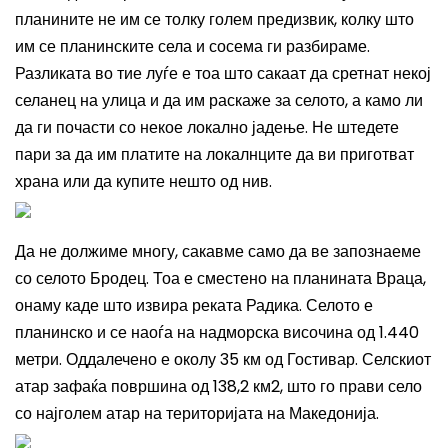
планините не им се толку голем предизвик, колку што
им се планинските села и сосема ги разбираме.
Разликата во тие луѓе е тоа што сакаат да сретнат некој
селанец на улица и да им раскаже за селото, а камо ли
да ги почасти со некое локално јадење. Не штедете
пари за да им платите на локалнците да ви приготват
храна или да купите нешто од нив.
Да не должиме многу, сакавме само да ве запознаеме
со селото Бродец. Тоа е сместено на планината Враца,
онаму каде што извира реката Радика. Селото е
планинско и се наоѓа на надморска височина од 1.440
метри. Оддалечено е околу 35 км од Гостивар. Селскиот
атар зафаќа површина од 138,2 км2, што го прави село
со најголем атар на територијата на Македонија.