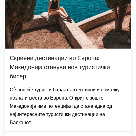
Скриени дестинации во Европа:
Македонија станува нов туристички
бисер
Сѐ повеќе туристи бараат автентични и помалку
познати места во Европа. Откријте зошто
Македонија има потенцијал да стане една од
најинтересните туристички дестинации на
Балканот.