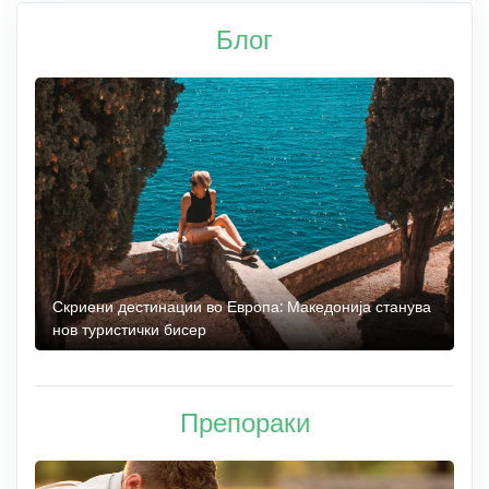
Блог
 до
Скриени дестинации во Европа: Македонија станува
О
нов туристички бисер
М
Препораки