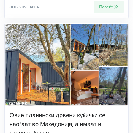
Повеќе
31.07.2026 14:34
Овие планински дрвени куќички се
наоѓаат во Македонија, а имаат и
отворен базен