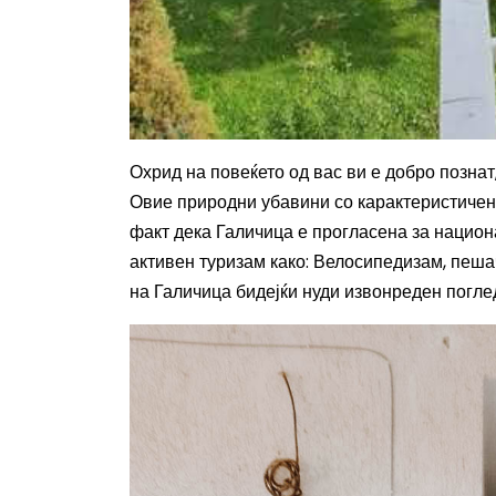
Охрид на повеќето од вас ви е добро познат
Овие природни убавини со карактеристичен 
факт дека Галичица е прогласена за национ
активен туризам како
:
Велосипедизам, пешач
на Галичица бидејќи нуди извонреден погле