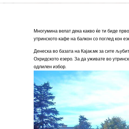
Многумина велат дека какво ќе ти биде прво
утринското кафе на балкон со поглед кон ез
Денеска во базата на Кајак.мк за сите љуби
Охридското езеро. За да уживате во утринск
одлилен избор.