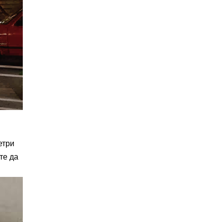
етри
те да