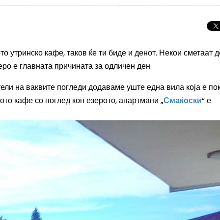
то утринско кафе, таков ќе ти биде и денот. Некои смета
ат д
еро е главната причината за одличен ден.
тели на ваквите погледи додаваме уште една вила која е по
ото кафе со поглед кон езерото, апартмани „
Смаќоски
“ е
Целосно затемну
Сонцето 2026: П
најголемиот небе
во Европа