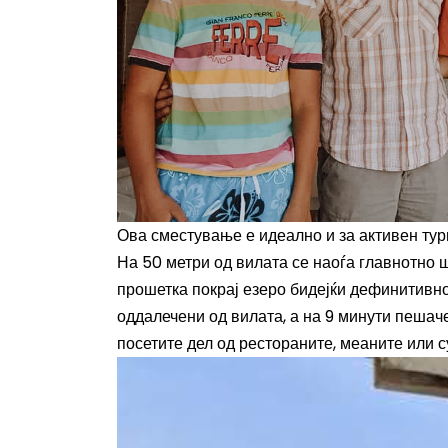
Ова сместување е идеално и за активен тур
На 50 метри од вилата се наоѓа главнотно 
прошетка покрај езеро бидејќи дефинитивно
оддалечени од вилата, а на 9 минути пешаче
посетите дел од рестораните, меаните или с