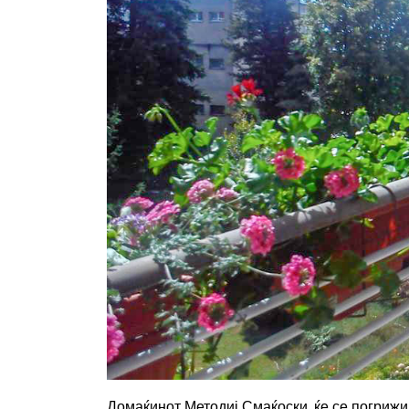
Домаќинот Методиј Смаќоски, ќе се погрижи 