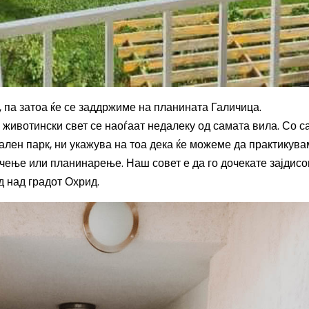
, па затоа ќе се заддржиме на планината Галичица.
животински свет се наоѓаат недалеку од самата вила. Со с
ален парк, ни укажува на тоа дека ќе можеме да практикув
ење или планинарење. Наш совет е да го дочекате зајдисо
д над градот Охрид.