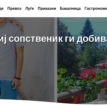
де
Превоз
Луѓе
Приказни
Бакалница
Гастрономи
иј сопственик ги добив