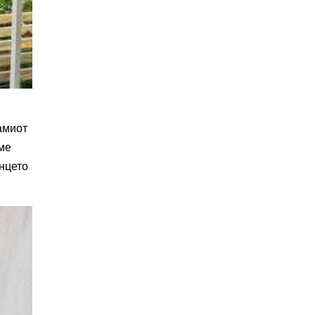
амиот
аме
нцето