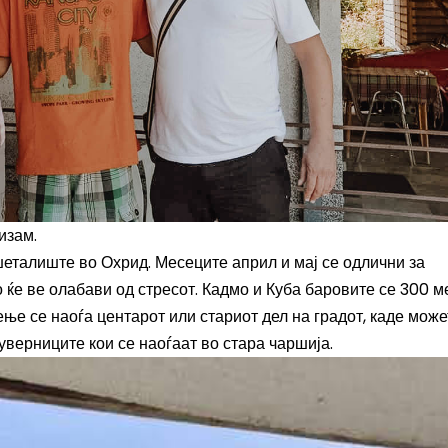
изам.
шеталиште во Охрид. Месеците април и мај се одлични за
 ќе ве олабави од стресот. Кадмо и Куба баровите се 300 м
ње се наоѓа центарот или стариот дел на градот, каде може
уверниците кои се наоѓаат во стара чаршија.