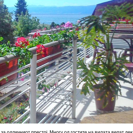
за одличниот престој. Многу од гостите на вилата велат дек