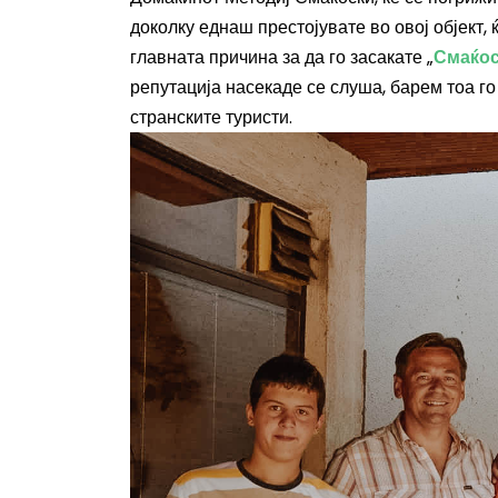
доколку еднаш престојувате во овој објект, 
главната причина за да го засакате „
Смаќо
репутација насекаде се слуша, барем тоа го
странските туристи.