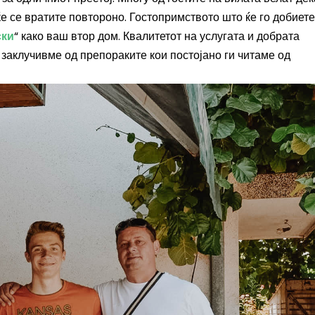
ќе се вратите повтороно. Гостопримството што ќе го добиете
ски
“ како ваш втор дом. Квалитетот на услугата и добрата
 заклучивме од препораките кои постојано ги читаме од