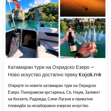
Катамаран тури на Охридско Езеро –
Ново искуство достапно преку Kajak.mk
Откријте ги новите катамаран тури на Охридско
Езеро. Панорамски крстарења, Св. Наум, Заливот
на Коските, Радожда, Сини Лагуни и приватни
пловидби за незаборавно езерско искуство.