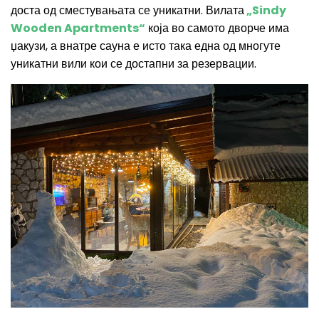
доста од сместувањата се уникатни. Вилата
„
Sindy
Wooden Apartments“
која во самото дворче има
џакузи, а внатре сауна е исто така една од многуте
уникатни вили кои се достапни за резервации.