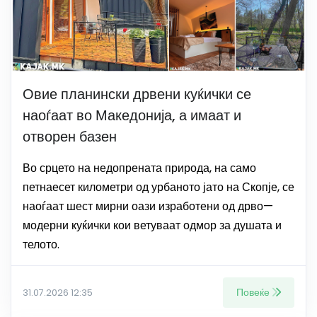
Овие планински дрвени куќички се
наоѓаат во Македонија, а имаат и
отворен базен
Во срцето на недопрената природа, на само
петнаесет километри од урбаното јато на Скопје, се
наоѓаат шест мирни оази изработени од дрво—
модерни куќички кои ветуваат одмор за душата и
телото.
Повеќе
31.07.2026 12:35