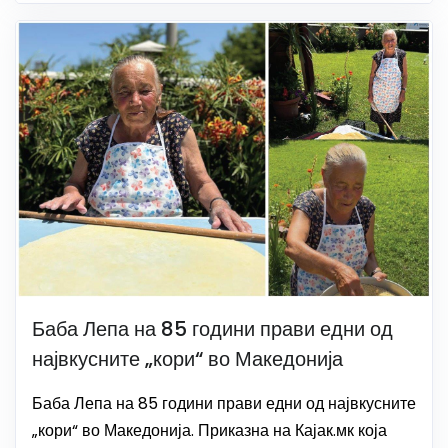
Баба Лепа на 85 години прави едни од
највкусните „кори“ во Македонија
Баба Лепа на 85 години прави едни од највкусните
„кори“ во Македонија. Приказна на Кајак.мк која