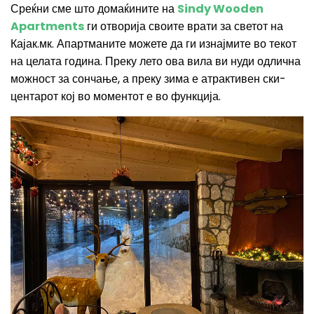
Среќни сме што домаќините на
Sindy
W
ooden
A
partments
ги отворија своите врати за светот на
Кајак.мк. Апартманите можете да ги изнајмите во текот
на целата година. Преку лето ова вила ви нуди одлична
можност за сончање, а преку зима е атрактивен ски-
центарот кој во моментот е во функција.