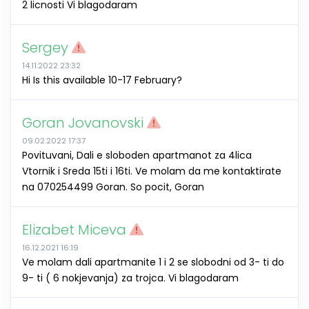
2 licnosti Vi blagodaram
Sergey
14.11.2022 23:32
Hi Is this available 10-17 February?
Goran Jovanovski
09.02.2022 17:37
Povituvani, Dali e sloboden apartmanot za 4lica
Vtornik i Sreda 15ti i 16ti. Ve molam da me kontaktirate
na 070254499 Goran. So pocit, Goran
Elizabet Miceva
16.12.2021 16:19
Ve molam dali apartmanite 1 i 2 se slobodni od 3- ti do
9- ti ( 6 nokjevanja) za trojca. Vi blagodaram