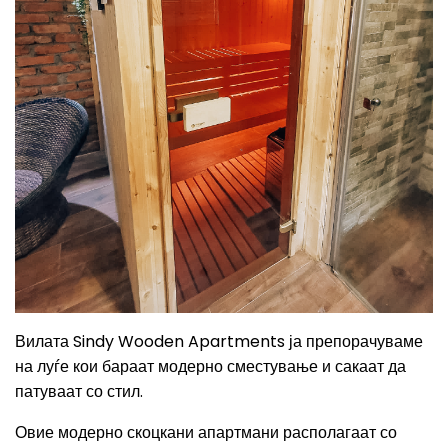
Вилата Sindy
W
ooden
A
partments ја препорачуваме
на луѓе кои бараат модерно сместување и сакаат да
патуваат со стил.
Овие модерно скоцкани апартмани располагаат со