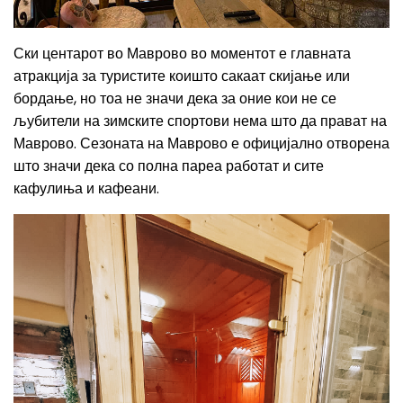
Ски центарот во Маврово во моментот е главната
атракција за туристите коишто сакаат скијање или
бордање, но тоа не значи дека за оние кои не се
љубители на зимските спортови нема што да прават на
Маврово. Сезоната на Маврово е официјално отворена
што значи дека со полна пареа работат и сите
кафулиња и кафеани.