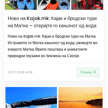
Ново на Kajak.mk: Кајак и бродски тури
на Матка – откријте го кањонот од вода
Ново на Kajak.mk: Кајак и бродски тури на Матка.
Истражете го Матка кањонот од вода, уживајте во
езерото Матка, Врело пештера и уникатните
природни пејзажи во близина на Скопје.
Повеќе
22.07.2026 14:58