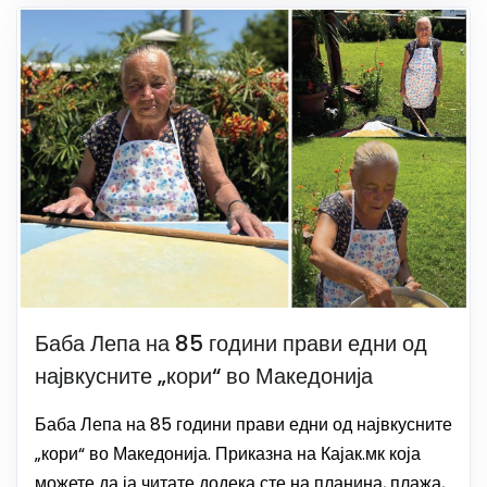
Баба Лепа на 85 години прави едни од
највкусните „кори“ во Македонија
Баба Лепа на 85 години прави едни од највкусните
„кори“ во Македонија. Приказна на Кајак.мк која
можете да ја читате додека сте на планина, плажа,