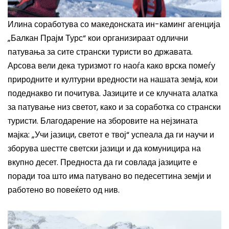
Илина соработува со македонската ин-каминг агенција
„Балкан Прајм Турс“ кои организираат одлични
патувања за сите странски туристи во државата.
Арсова вели дека туризмот го наоѓа како врска помеѓу
природните и културни вредности на нашата земја, кои
подеднакво ги почитува. Јазиците и се клучната алатка
за патување низ светот, како и за соработка со странски
туристи. Благодарение на зборовите на нејзината
мајка
:
„Учи јазици, светот е твој“ успеала да ги научи и
зборува шестте светски јазици и да комуницира на
вкупно десет. Предноста да ги совлада јазиците е
поради тоа што има патувано во педесеттина земји и
работено во повеќето од нив.