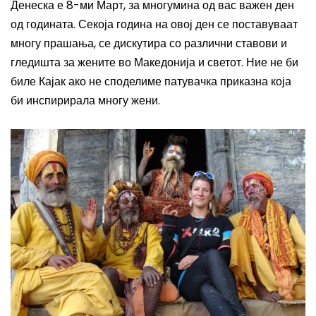
Денеска е 8-ми Март, за многумина од вас важен ден
од годината. Секоја година на овој ден се поставуваат
многу прашања, се дискутира со различни ставови и
гледишта за жените во Македонија и светот. Ние не би
биле Кајак ако не споделиме патувачка приказна која
би инспирирала многу жени.