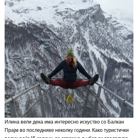
Илина вели дека има интересно искуство со Балкан
Прајм во последниве неколку години. Како туристички