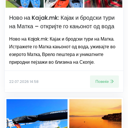
Ново на Kajak.mk: Кајак и бродски тури
на Матка – откријте го кањонот од вода
Ново на Kajak.mk: Кајак и бродски тури на Матка.
Истражете го Матка кањонот од вода, уживајте во
езерото Матка, Врело пештера и уникатните
природни пејзажи во близина на Скопје.
Повеќе
22.07.2026 14:58