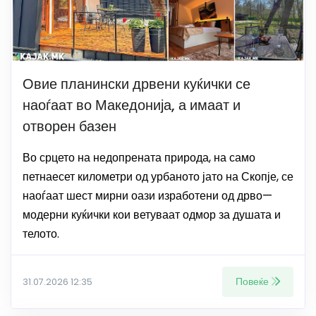
Овие планински дрвени куќички се
наоѓаат во Македонија, а имаат и
отворен базен
Во срцето на недопрената природа, на само
петнаесет километри од урбаното јато на Скопје, се
наоѓаат шест мирни оази изработени од дрво—
модерни куќички кои ветуваат одмор за душата и
телото.
Повеќе
31.07.2026 12:35