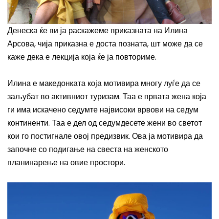
Денеска ќе ви ја раскажеме приказната на Илина
Арсова, чија приказна е доста позната, шт може да се
каже дека е лекција која ќе ја повториме.
Илина е македонката која мотивира многу луѓе да се
заљубат во активниот туризам. Таа е првата жена која
ги има искачено седумте највисоки врвови на седум
континенти. Таа е дел од седумдесете жени во светот
кои го постигнале овој предизвик. Ова ја мотивира да
започне со подигање на свеста на женското
планинарење на овие простори.