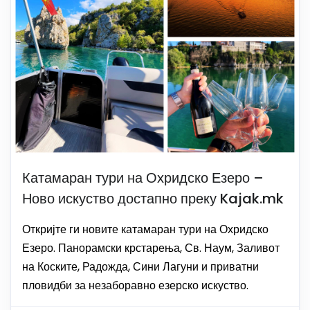
Катамаран тури на Охридско Езеро –
Ново искуство достапно преку Kajak.mk
Откријте ги новите катамаран тури на Охридско
Езеро. Панорамски крстарења, Св. Наум, Заливот
на Коските, Радожда, Сини Лагуни и приватни
пловидби за незаборавно езерско искуство.