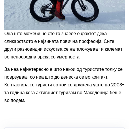
Она што можеби не сте го знаеле е фактот дека
сликарството е нејзината првична професија. Сите
други разновидни искуства се наталожуваат и калемат
во непосредна врска со умерноста.
За неа најинтересно е што некои од туристите толку се
поврзуваат со неа што до денеска се во контакт.
Контактира со туристи со кои се дружела уште во 2003-
та година кога активниот туризам во Македонија беше
во подем.