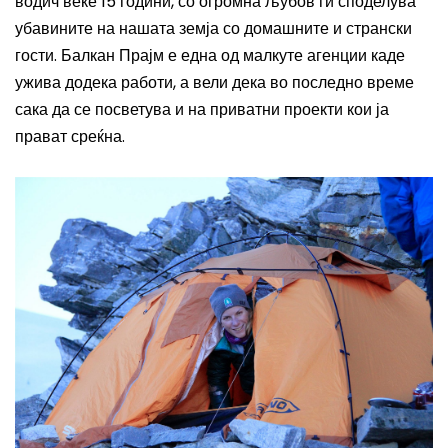
водич веќе 15 години, со огромна љубов ги споделува
убавините на нашата земја со домашните и странски
гости. Балкан Прајм е една од малкуте агенции каде
ужива додека работи, а вели дека во последно време
сака да се посветува и на приватни проекти кои ја
прават среќна.