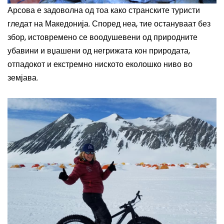
Арсова е задоволна од тоа како странските туристи
гледат на Македонија. Според неа, тие остануваат без
збор, истовремено се воодушевени од природните
убавини и вџашени од негрижата кон природата,
отпадокот и екстремно ниското еколошко ниво во
земјава.