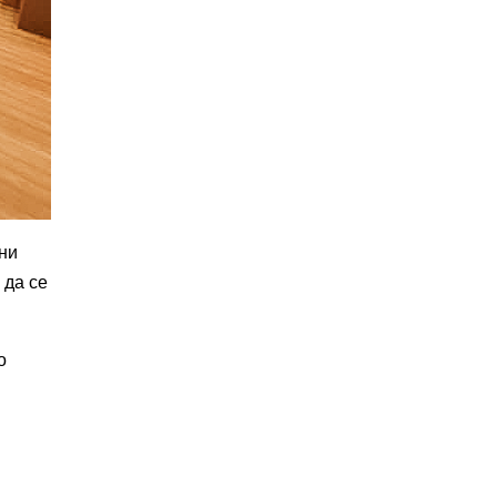
зни
 да се
о