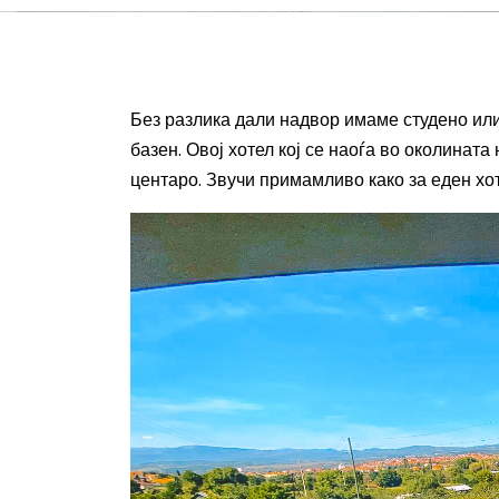
Без разлика дали надвор имаме студено или
базен. Овој хотел кој се наоѓа во околината
центаро. Звучи примамливо како за еден хо