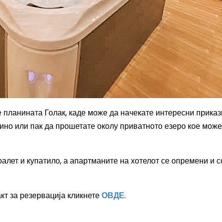
е планината Голак, каде може да начекате интересни прика
ино или пак да прошетате околу приватното езеро кое може
оалет и купатило, а апартманите на хотелот се опремени и с
кт за резервација кликнете
ОВДЕ
.