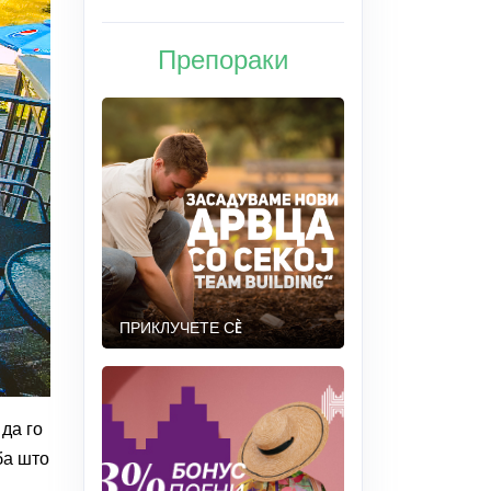
Препораки
ПРИКЛУЧЕТЕ СÈ
 да го
ба што