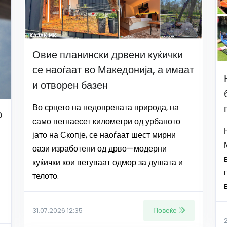
Овие планински дрвени куќички
се наоѓаат во Македонија, а имаат
и отворен базен
Во срцето на недопрената природа, на
о
само петнаесет километри од урбаното
јато на Скопје, се наоѓаат шест мирни
оази изработени од дрво—модерни
куќички кои ветуваат одмор за душата и
телото.
Повеќе
31.07.2026 12:35