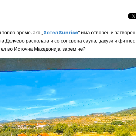
 топло време, ако „
Хотел
Sunrise
“ има отворен и затворен
 на Делчево располага и со сопсвена сауна, џакузи и фитнес
тел во Источна Македонија, зарем не?
Целосно затемну
Сонцето 2026: П
најголемиот небе
во Европа