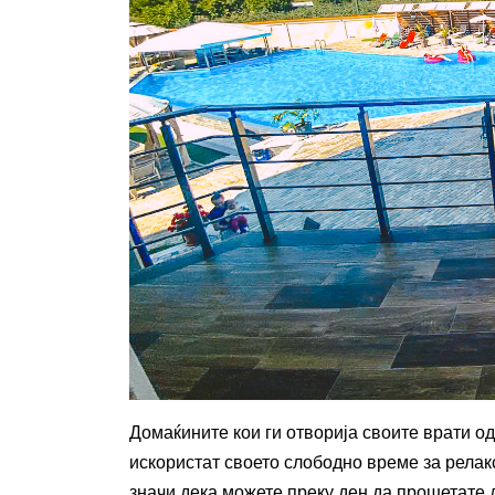
Домаќините кои ги отворија своите врати од 
искористат своето слободно време за рела
значи дека можете преку ден да прошетате д