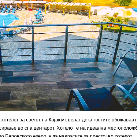
хотелот за светот на Кајак.мк велат дека гостите обожаваат
ксирање во спа центарот. Хотелот е на идеална местополож
о Беровското езеро, а да навратите за престој во хотелот.