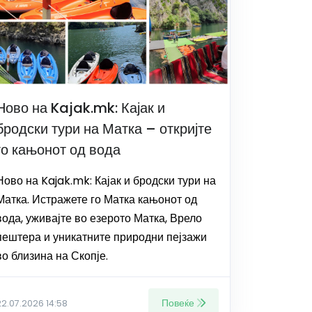
Ново на Kajak.mk: Кајак и
бродски тури на Матка – откријте
го кањонот од вода
Ново на Kajak.mk: Кајак и бродски тури на
Матка. Истражете го Матка кањонот од
вода, уживајте во езерото Матка, Врело
пештера и уникатните природни пејзажи
во близина на Скопје.
Повеќе
22.07.2026 14:58