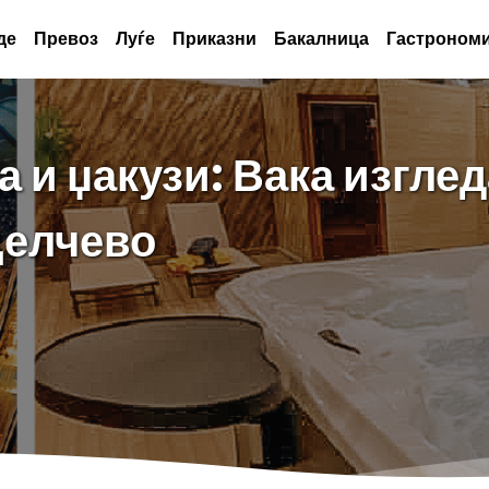
де
Превоз
Луѓе
Приказни
Бакалница
Гастрономи
а и џакузи: Вака изгле
Делчево