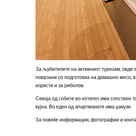
За љубителите на активниот туризам, овде 
поврзани со подготовка на домашно месо, в
користи и за риболов.
Секоја од собите во хотелот има сопствен т
кујна. Во еден од апартманите има џакузи.
За повеќе информации, фотографии и конта