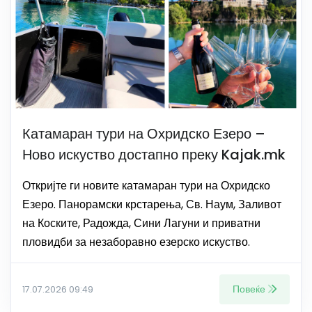
Катамаран тури на Охридско Езеро –
Ново искуство достапно преку Kajak.mk
Откријте ги новите катамаран тури на Охридско
Езеро. Панорамски крстарења, Св. Наум, Заливот
на Коските, Радожда, Сини Лагуни и приватни
пловидби за незаборавно езерско искуство.
Повеќе
17.07.2026 09:49