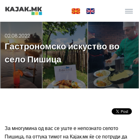
02.08.2022
Гастрономско искуство во
село Пишица
За многумина од вас се уште е непознато селото
Пишица, па оттука тимот на Кајак.мк ќе се потруди да