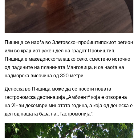
Пишица се наоѓа во Злетовско-пробиштипскиот регион
или во крајниот јужен дел на градот Пробиштип.
Пишица е македонско-влашко село, сместено источно
од падините на планината Манговица, и се наоѓа на
надморска височина од 320 метри.
Денеска во Пишица може да се посети новата
гастрономска дестинација „Амбиент“ која е отворена
на 21-ви декември минатата година, а која од денеска е
дел од нашата база на „Гастромонија“.