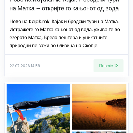
на Матка – откријте го кањонот од вода
Ново на Kajak.mk: Кајак и бродски тури на Матка.
Истражете го Матка кањонот од вода, уживајте во
езерото Матка, Врело пештера и уникатните
природни пејзажи во близина на Скопје.
Повеќе
22.07.2026 14:58