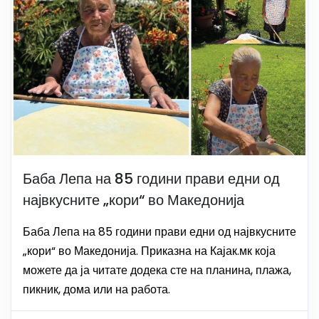
Баба Лепа на 85 години прави едни од
највкусните „кори“ во Македонија
Баба Лепа на 85 години прави едни од највкусните
„кори“ во Македонија. Приказна на Кајак.мк која
можете да ја читате додека сте на планина, плажа,
пикник, дома или на работа.