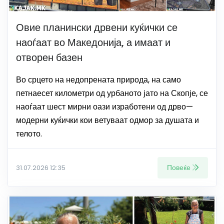
Овие планински дрвени куќички се
наоѓаат во Македонија, а имаат и
отворен базен
Во срцето на недопрената природа, на само
петнаесет километри од урбаното јато на Скопје, се
наоѓаат шест мирни оази изработени од дрво—
модерни куќички кои ветуваат одмор за душата и
телото.
Повеќе
31.07.2026 12:35