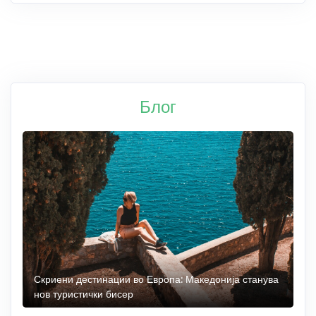
Блог
 до
Скриени дестинации во Европа: Македонија станува
О
нов туристички бисер
М