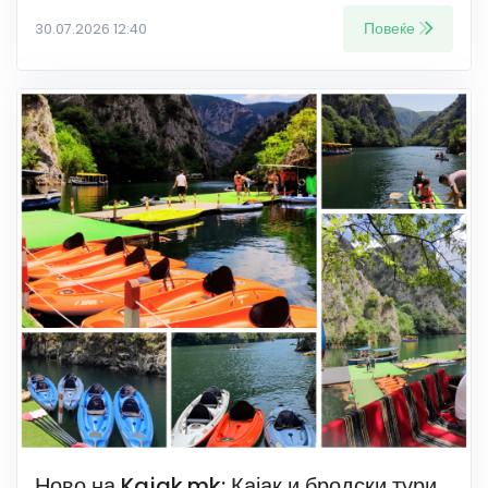
Повеќе
30.07.2026 12:40
Ново на Kajak.mk: Кајак и бродски тури