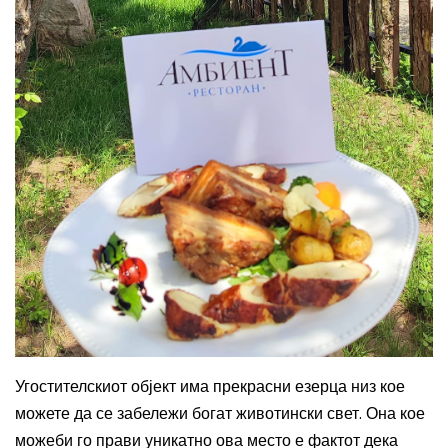
Угостителскиот објект има прекрасни езерца низ кое
можете да се забележи богат животински свет. Она кое
можеби го прави уникатно ова место е фактот дека