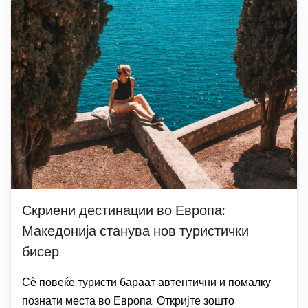
Скриени дестинации во Европа:
Македонија станува нов туристички
бисер
Сѐ повеќе туристи бараат автентични и помалку
познати места во Европа. Откријте зошто