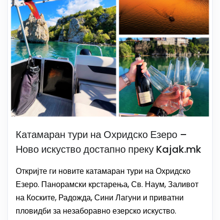
Катамаран тури на Охридско Езеро –
Ново искуство достапно преку Kajak.mk
Откријте ги новите катамаран тури на Охридско
Езеро. Панорамски крстарења, Св. Наум, Заливот
на Коските, Радожда, Сини Лагуни и приватни
пловидби за незаборавно езерско искуство.