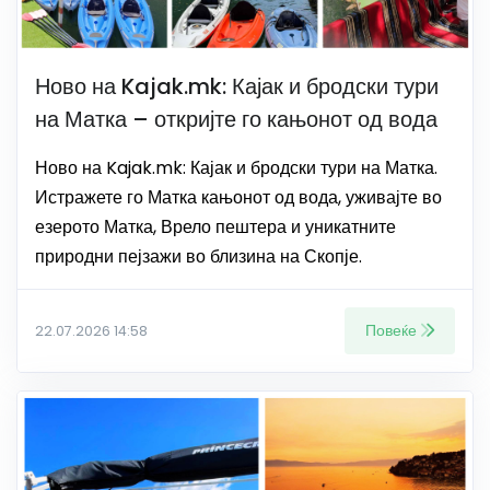
Ново на Kajak.mk: Кајак и бродски тури
на Матка – откријте го кањонот од вода
Ново на Kajak.mk: Кајак и бродски тури на Матка.
Истражете го Матка кањонот од вода, уживајте во
езерото Матка, Врело пештера и уникатните
природни пејзажи во близина на Скопје.
Повеќе
22.07.2026 14:58