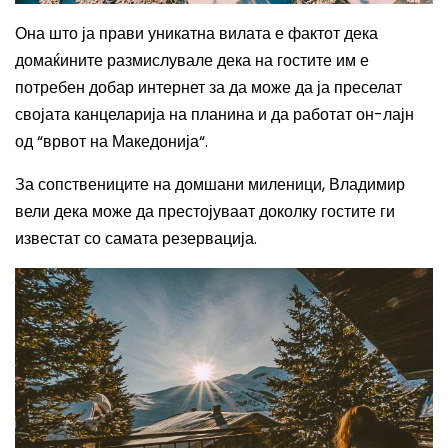
Она што ја прави уникатна вилата е фактот дека
домаќините размислувале дека на гостите им е
потребен добар интернет за да може да ја преселат
својата канцеларија на планина и да работат он-лајн
од “врвот на Македонија“.
За сопствениците на домшани миленици, Владимир
вели дека може да престојуваат доколку гостите ги
известат со самата резервација.