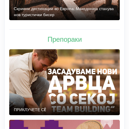
 до
Скриени дестинации во Европа: Македонија станува
О
нов туристички бисер
М
Препораки
ПРИКЛУЧЕТЕ СÈ