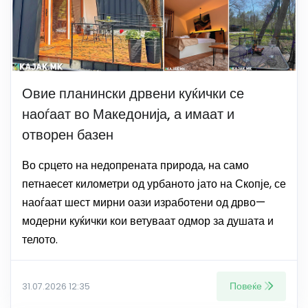
Овие планински дрвени куќички се
наоѓаат во Македонија, а имаат и
отворен базен
Во срцето на недопрената природа, на само
петнаесет километри од урбаното јато на Скопје, се
наоѓаат шест мирни оази изработени од дрво—
модерни куќички кои ветуваат одмор за душата и
телото.
Повеќе
31.07.2026 12:35