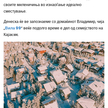
своите миленичиња во изнаоѓање идеално
сместување.
Денеска ќе ве запознаеме со домаќинот Владимир, чија
„
Вила 99
“ веќе подолго време е дел од семејството на
Кајак.мк.