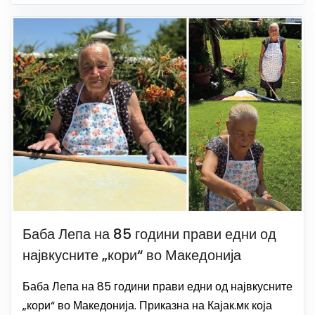
Баба Лепа на 85 години прави едни од
највкусните „кори“ во Македонија
Баба Лепа на 85 години прави едни од највкусните
„кори“ во Македонија. Приказна на Кајак.мк која