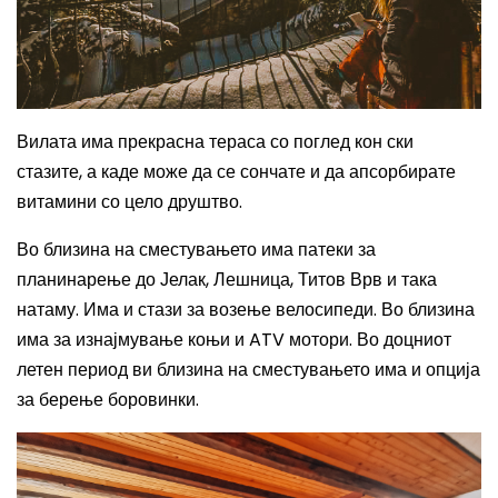
Вилата има прекрасна тераса со поглед кон ски
стазите, а каде може да се сончате и да апсорбирате
витамини со цело друштво.
Во близина на сместувањето има патеки за
планинарење до Јелак, Лешница, Титов Врв и така
натаму. Има и стази за возење велосипеди. Во близина
има за изнајмување коњи и
ATV
мотори. Во доцниот
летен период ви близина на сместувањето има и опција
за берење боровинки.