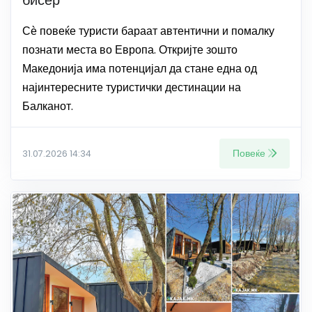
бисер
Сѐ повеќе туристи бараат автентични и помалку
познати места во Европа. Откријте зошто
Македонија има потенцијал да стане една од
најинтересните туристички дестинации на
Балканот.
Повеќе
31.07.2026 14:34