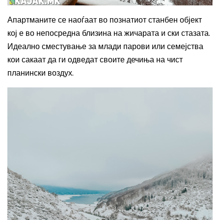
Апартманите се наоѓаат во познатиот станбен објект
кој е во непосредна близина на жичарата и ски стазата.
Идеално сместување за млади парови или семејства
кои сакаат да ги одведат своите дечиња на чист
планински воздух.