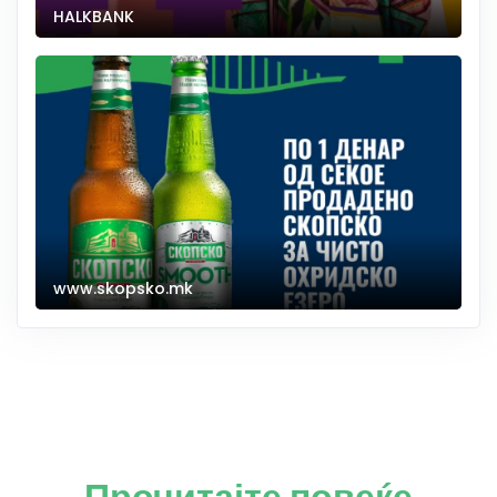
HALKBANK
www.skopsko.mk
Прочитајте повеќе