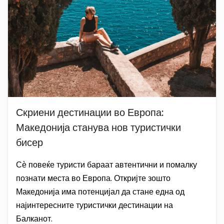
Скриени дестинации во Европа:
Македонија станува нов туристички
бисер
Сѐ повеќе туристи бараат автентични и помалку
познати места во Европа. Откријте зошто
Македонија има потенцијал да стане една од
најинтересните туристички дестинации на
Балканот.