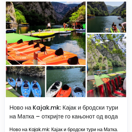
Ново на Kajak.mk: Кајак и бродски тури
на Матка – откријте го кањонот од вода
Ново на Kajak.mk: Кајак и бродски тури на Матка.