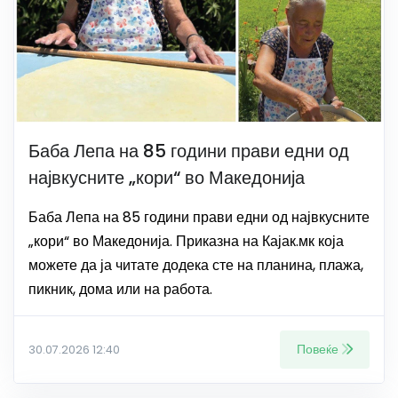
Баба Лепа на 85 години прави едни од
највкусните „кори“ во Македонија
Баба Лепа на 85 години прави едни од највкусните
„кори“ во Македонија. Приказна на Кајак.мк која
можете да ја читате додека сте на планина, плажа,
пикник, дома или на работа.
Повеќе
30.07.2026 12:40