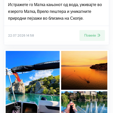
Истражете го Матка кањонот од вода, уживајте во
езерото Матка, Врело пештера и уникатните
природни пејзажи во близина на Скопје.
Повеќе
22.07.2026 14:58