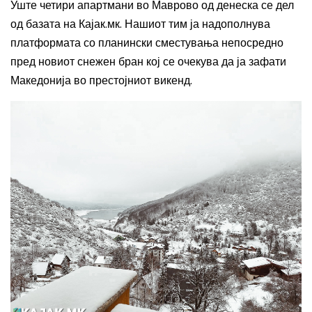
Уште четири апартмани во Маврово од денеска се дел
од базата на Кајак.мк. Нашиот тим ја надополнува
платформата со планински сместувања непосредно
пред новиот снежен бран кој се очекува да ја зафати
Македонија во престојниот викенд.