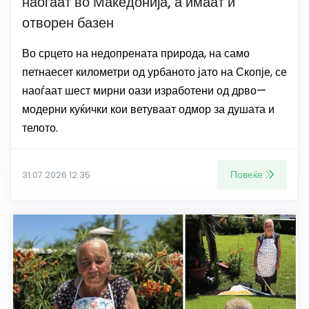
наоѓаат во Македонија, а имаат и
отворен базен
Во срцето на недопрената природа, на само
петнаесет километри од урбаното јато на Скопје, се
наоѓаат шест мирни оази изработени од дрво—
модерни куќички кои ветуваат одмор за душата и
телото.
Повеќе
31.07.2026 12:35