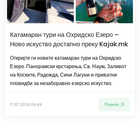
Катамаран тури на Охридско Езеро –
Ново искуство достапно преку Kajak.mk
Откријте ги новите катамаран тури на Охридско
Езеро. Панорамски крстарења, Св. Наум, Заливот
на Коските, Радожда, Сини Лагуни и приватни
пловидби за незаборавно езерско искуство.
Повеќе
17.07.2026 09:49