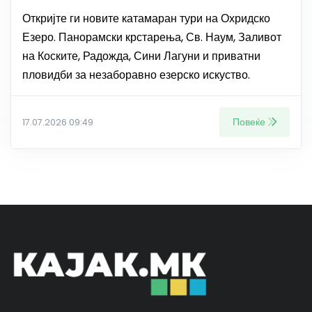
Откријте ги новите катамаран тури на Охридско
Езеро. Панорамски крстарења, Св. Наум, Заливот
на Коските, Радожда, Сини Лагуни и приватни
пловидби за незаборавно езерско искуство.
Повеќе
17.07.2026 09:49