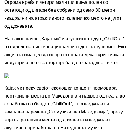
Огрома вреќа и четири мали шишиња полни со
остатоци од цигари беа собрани од само 30 метри
квадратни на атрактивното излетничко место на југот
од државата.
На ваков начин „Кајак.мк“ и акустичното дуо „
ChillOut
“
го одбележаа интернационалниот ден на туризмот. Еко
акцијата има цел да испрати порака дека туристичката
индустрија не е таа која треба да го загадува светот.
Кајак.мк преку својот еколошки концепт промовира
неоткриени места во Македонија и надвор од неа, а во
соработка со бендот „
ChillOut
“, спроведуваат и
кампања наречена „Со музика низ Македонија“, преку
која на различни места од државата изведуваат
акустична преработка на македонска музика.