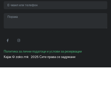
•
Политика за лични податоци и услови за резервации
Кајак ©
zako.mk
2025 Сите права се задржани