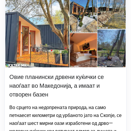
Овие планински дрвени куќички се
наоѓаат во Македонија, а имаат и
отворен базен
Во срцето на недопрената природа, на само
петнаесет километри од урбаното јато на Скопје, се
наоѓаат шест мирни оази изработени од дрво—