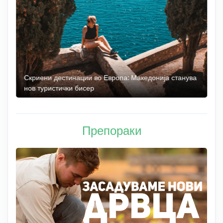
 до
Скриени дестинации во Европа: Македонија станува
О
нов туристички бисер
М
Препораки