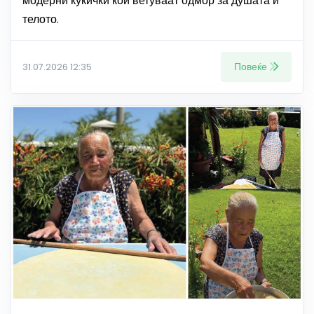
модерни куќички кои ветуваат одмор за душата и
телото.
Повеќе
31.07.2026 12:35