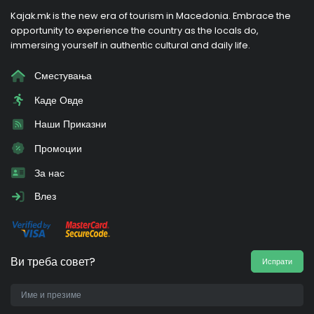
Kajak.mk is the new era of tourism in Macedonia. Embrace the
opportunity to experience the country as the locals do,
immersing yourself in authentic cultural and daily life.
Сместувања
Каде Овде
Наши Приказни
Промоции
За нас
Влез
Ви треба совет?
Испрати