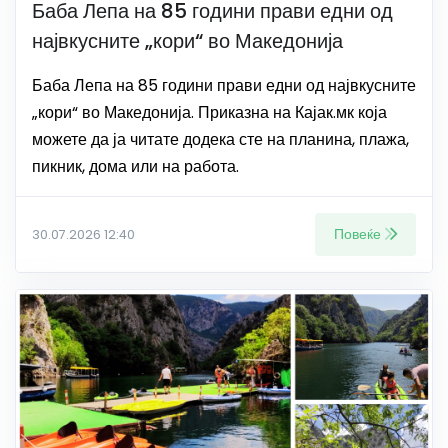
Баба Лепа на 85 години прави едни од
највкусните „кори“ во Македонија
Баба Лепа на 85 години прави едни од највкусните
„кори“ во Македонија. Приказна на Кајак.мк која
можете да ја читате додека сте на планина, плажа,
пикник, дома или на работа.
Повеќе
30.07.2026 12:40