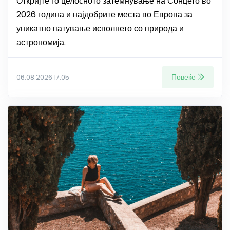
Откријте го целосното затемнување на Сонцето во
2026 година и најдобрите места во Европа за
уникатно патување исполнето со природа и
астрономија.
Повеќе
06.08.2026 17:05