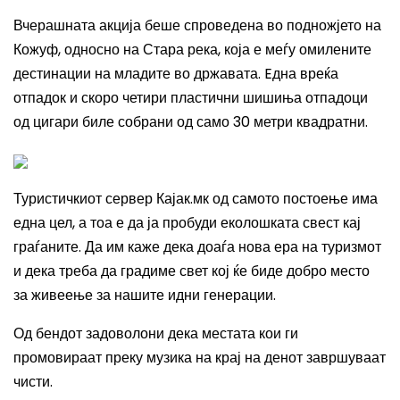
Вчерашната акција беше спроведена во подножјето на
Кожуф, односно на Стара река, која е меѓу омилените
дестинации на младите во државата. Eдна вреќа
отпадок и скоро четири пластични шишиња отпадоци
од цигари биле собрани од само 30 метри квадратни.
Туристичкиот сервер Кајак.мк од самото постоење има
една цел, а тоа е да ја пробуди еколошката свест кај
граѓаните. Да им каже дека доаѓа нова ера на туризмот
и дека треба да градиме свет кој ќе биде добро место
за живеење за нашите идни генерации.
Од бендот задоволони дека местата кои ги
промовираат преку музика на крај на денот завршуваат
чисти.