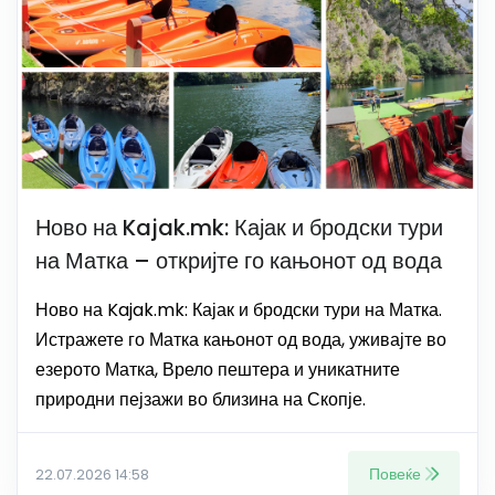
Ново на Kajak.mk: Кајак и бродски тури
на Матка – откријте го кањонот од вода
Ново на Kajak.mk: Кајак и бродски тури на Матка.
Истражете го Матка кањонот од вода, уживајте во
езерото Матка, Врело пештера и уникатните
природни пејзажи во близина на Скопје.
Повеќе
22.07.2026 14:58