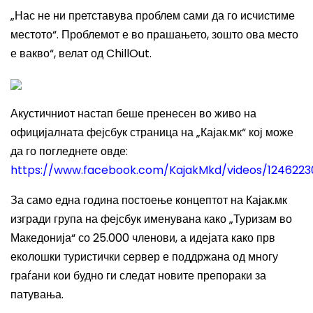
„Нас не ни претставува проблем сами да го исчистиме
местото“. Проблемот е во прашањето, зошто ова место
е вакво“, велат од
ChillOut.
Акустичниот настап беше пренесен во живо на
официјалната фејсбук страница на „Кајак.мк“ кој може
да го погледнете овде
:
https://www.facebook.com/KajakMkd/videos/124622
За само една година постоење концептот на Кајак.мк
изгради група на фејсбук именувана како „Туризам во
Македонија“ со 25.000 членови, а идејата како прв
еколошки туристички сервер е поддржана од многу
граѓани кои будно ги следат новите препораки за
патувања.