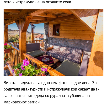
лето и истражување на околните села.
Вилата е идеална за едно семејство со две деца. За
родители авантуристи и истражувачи кои сакаат да ги
запознаат своите деца со руралната убавина на
мариовскиот регион.