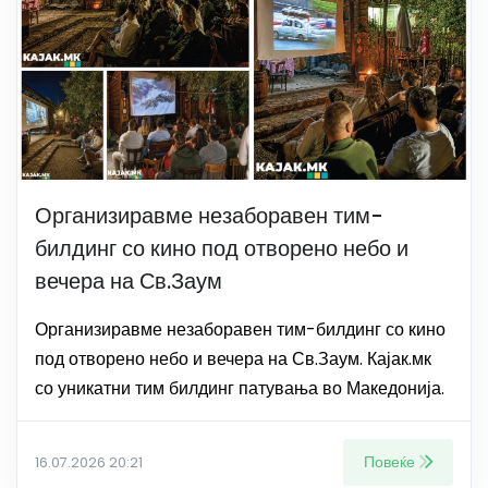
Организиравме незаборавен тим-
билдинг со кино под отворено небо и
вечера на Св.Заум
Организиравме незаборавен тим-билдинг со кино
под отворено небо и вечера на Св.Заум. Кајак.мк
со уникатни тим билдинг патувања во Македонија.
Повеќе
16.07.2026 20:21