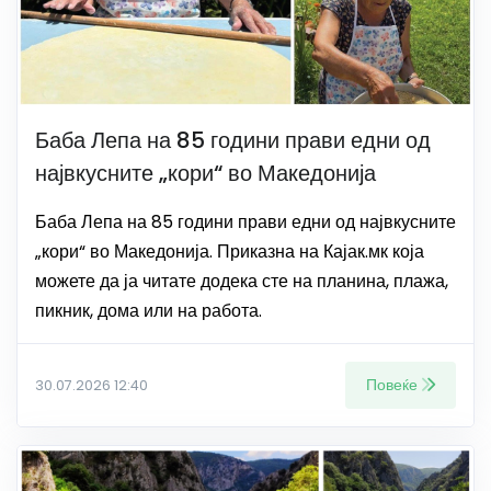
Баба Лепа на 85 години прави едни од
највкусните „кори“ во Македонија
Баба Лепа на 85 години прави едни од највкусните
„кори“ во Македонија. Приказна на Кајак.мк која
можете да ја читате додека сте на планина, плажа,
пикник, дома или на работа.
Повеќе
30.07.2026 12:40