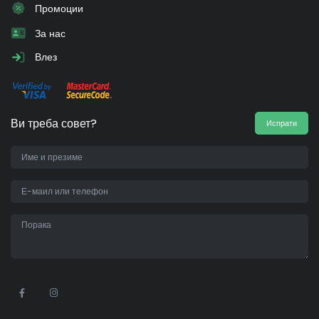
Промоции
За нас
Влез
Ви треба совет?
Испрати