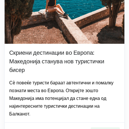
Скриени дестинации во Европа:
Македонија станува нов туристички
бисер
Сѐ повеќе туристи бараат автентични и помалку
познати места во Европа. Откријте зошто
Македонија има потенцијал да стане една од
најинтересните туристички дестинации на
Балканот.