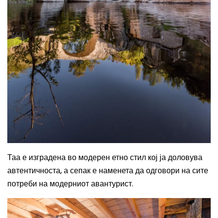
Таа е изградена во модерен етно стил кој ја доловува
автентичноста, а сепак е наменета да одговори на сите
потреби на модерниот авантурист.