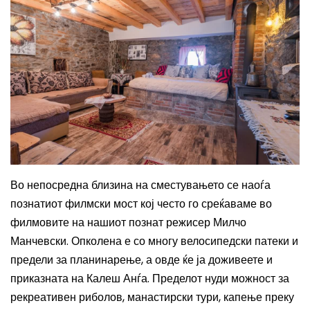
Во непосредна близина на сместувањето се наоѓа
познатиот филмски мост кој често го среќаваме во
филмовите на нашиот познат режисер Милчо
Манчевски. Опколена е со многу велосипедски патеки и
предели за планинарење, а овде ќе ја доживеете и
приказната на Калеш Анѓа. Пределот нуди можност за
рекреативен риболов, манастирски тури, капење преку