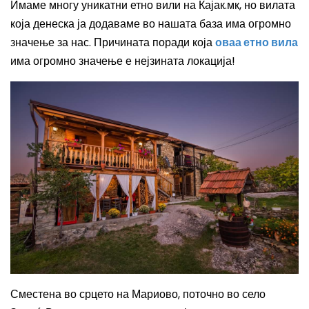
Имаме многу уникатни етно вили на Кајак.мк, но вилата
која денеска ја додаваме во нашата база има огромно
значење за нас. Причината поради која
оваа етно вила
има огромно значење е нејзината локација!
Сместена во срцето на Мариово, поточно во село