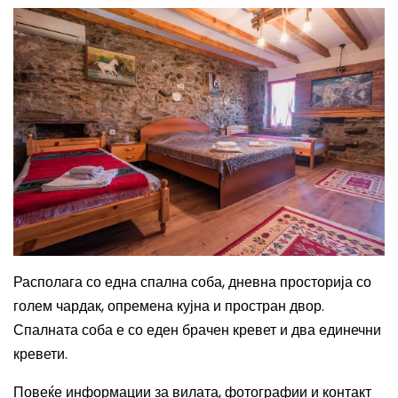
Располага со една спална соба, дневна просторија со
голем чардак, опремена кујна и простран двор.
Спалната соба е со еден брачен кревет и два единечни
кревети.
Повеќе информации за вилата, фотографии и контакт