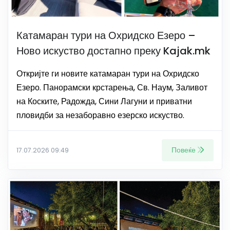
Катамаран тури на Охридско Езеро –
Ново искуство достапно преку Kajak.mk
Откријте ги новите катамаран тури на Охридско
Езеро. Панорамски крстарења, Св. Наум, Заливот
на Коските, Радожда, Сини Лагуни и приватни
пловидби за незаборавно езерско искуство.
Повеќе
17.07.2026 09:49