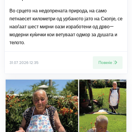
Во срцето на недопрената природа, на само
петнаесет километри од урбаното јато на Скопје, се
наоѓаат шест мирни оази изработени од дрво—
модерни куќички кои ветуваат одмор за душата и
телото.
Повеќе
31.07.2026 12:35