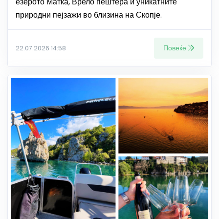
езерото Матка, Врело пештера и уникатните
природни пејзажи во близина на Скопје.
Повеќе
22.07.2026 14:58