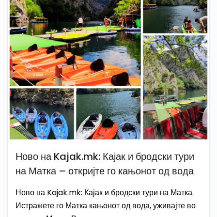
Ново на Kajak.mk: Кајак и бродски тури
на Матка – откријте го кањонот од вода
Ново на Kajak.mk: Кајак и бродски тури на Матка.
Истражете го Матка кањонот од вода, уживајте во