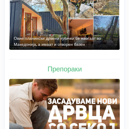
а
Овие планински дрвени куќички се наоѓаат во
Б
Македонија, а имаат и отворен базен
„
Препораки