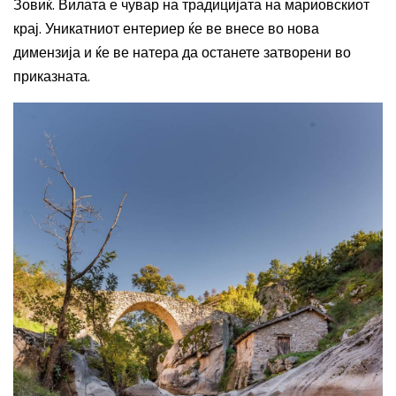
Зовиќ. Вилата е чувар на традицијата на мариовскиот
крај. Уникатниот ентериер ќе ве внесе во нова
димензија и ќе ве натера да останете затворени во
приказната.