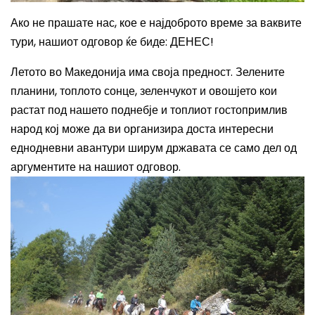
Ако не прашате нас, кое е најдоброто време за ваквите
тури, нашиот одговор ќе биде
:
ДЕНЕС!
Летото во Македонија има своја предност. Зелените
планини, топлото сонце, зеленчукот и овошјето кои
растат под нашето поднебје и топлиот гостопримлив
народ кој може да ви организира доста интересни
еднодневни авантури ширум државата се само дел од
аргументите на нашиот одговор.