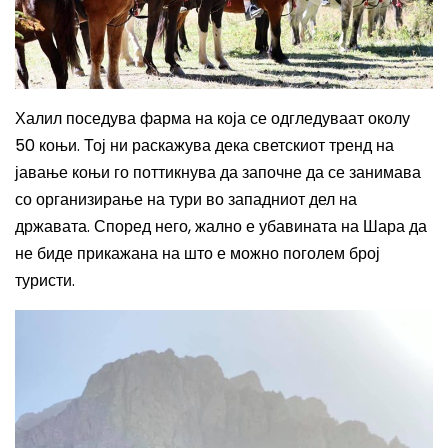
Халил поседува фарма на која се одгледуваат околу
50 коњи. Тој ни раскажува дека светскиот тренд на
јавање коњи го поттикнува да започне да се занимава
со организирање на тури во западниот дел на
државата. Според него, жално е убавината на Шара да
не биде прикажана на што е можно поголем број
туристи.