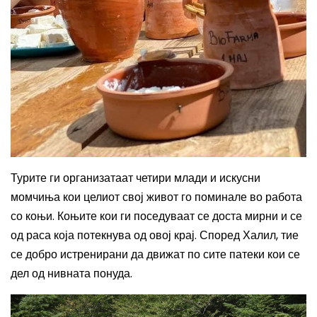
Турите ги организатаат четири млади и искусни
момчиња кои целиот свој живот го поминале во работа
со коњи. Коњите кои ги поседуваат се доста мирни и се
од раса која потекнува од овој крај. Според Халил, тие
се добро истренирани да движат по сите патеки кои се
дел од нивната понуда.