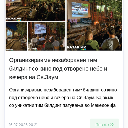
Организиравме незаборавен тим-
билдинг со кино под отворено небо и
вечера на Св.Заум
Организиравме незаборавен тим-билдинг со кино
под отворено небо и вечера на Св.Заум. Кајак.мк
со уникатни тим билдинг патувања во Македонија.
Повеќе
16.07.2026 20:21