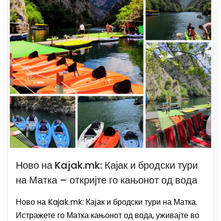
Ново на Kajak.mk: Кајак и бродски тури
на Матка – откријте го кањонот од вода
Ново на Kajak.mk: Кајак и бродски тури на Матка.
Истражете го Матка кањонот од вода, уживајте во