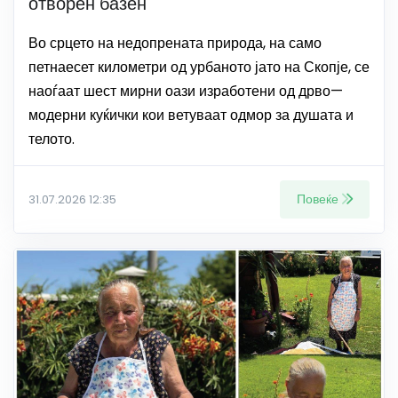
отворен базен
Во срцето на недопрената природа, на само
петнаесет километри од урбаното јато на Скопје, се
наоѓаат шест мирни оази изработени од дрво—
модерни куќички кои ветуваат одмор за душата и
телото.
Повеќе
31.07.2026 12:35