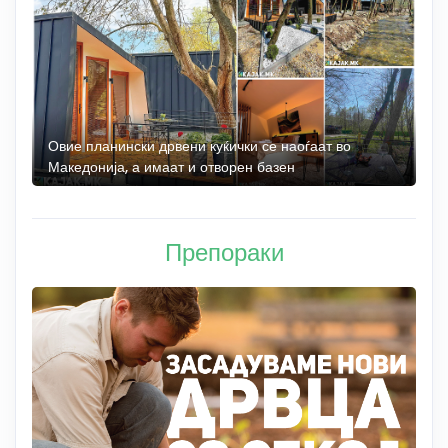
а
Овие планински дрвени куќички се наоѓаат во
Б
Македонија, а имаат и отворен базен
„
Препораки