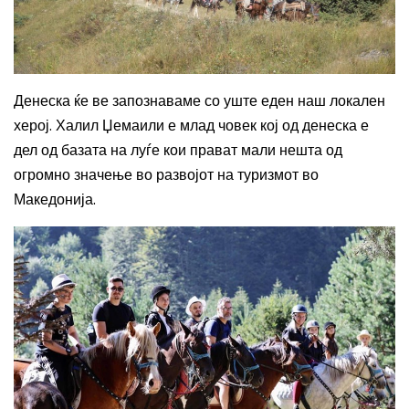
Денеска ќе ве запознаваме со уште еден наш локален
херој. Халил Џемаили е млад човек кој од денеска е
дел од базата на луѓе кои прават мали нешта од
огромно значење во развојот на туризмот во
Македонија.