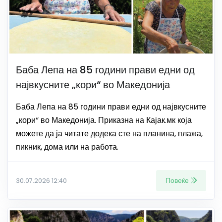
Баба Лепа на 85 години прави едни од
највкусните „кори“ во Македонија
Баба Лепа на 85 години прави едни од највкусните
„кори“ во Македонија. Приказна на Кајак.мк која
можете да ја читате додека сте на планина, плажа,
пикник, дома или на работа.
Повеќе
30.07.2026 12:40