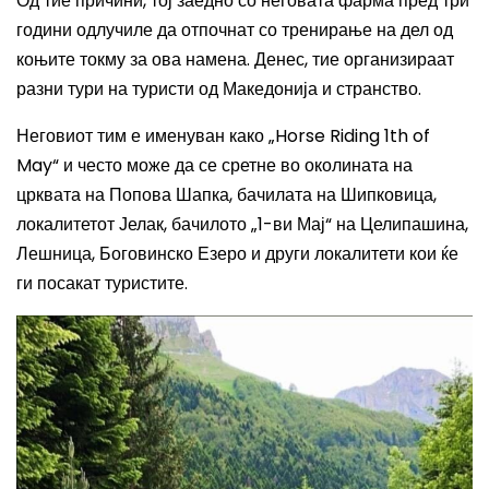
Од тие причини, тој заедно со неговата фарма пред три
години одлучиле да отпочнат со тренирање на дел од
коњите токму за ова намена. Денес, тие организираат
разни тури на туристи од Македонија и странство.
Неговиот тим е именуван како „
Horse Riding 1th of
May
“
и често може да се сретне во околината на
црквата на Попова Шапка, бачилата на Шипковица,
локалитетот Јелак, бачилото „
1
-ви
Мај
“ на
Целипашина,
Лешница, Боговинско
Е
зеро
и други локалитети кои ќе
ги посакат туристите.