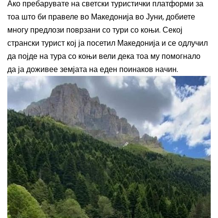
Ако пребарувате на светски туристички платформи
за
тоа што би правеле во Македонија во Јуни, добиете
многу предлози поврзани со тури со коњи. Секој
странски турист кој ја посетил Македонија и се одлучил
да појде на тура со коњи вели дека тоа му помогнало
да ја доживее земјата на еден поинаков начин.