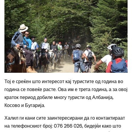
Тој е среќен што интересот кај туристите од година во
година се повеќе расте. Ова им е трета година, а за овој
краток период добиле многу туристи од Албанија,
Косово и Бугарија.
Халил ги кани сите заинтересирани да го контактираат
на телефонскиот број
: 076 266 026,
бидејќи како што