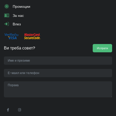
Промоции
За нас
Влез
Ви треба совет?
Испрати