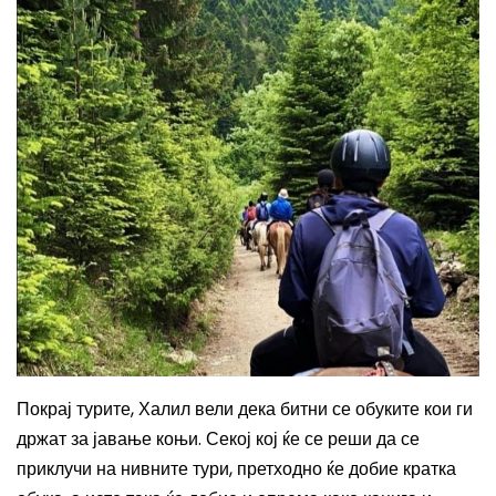
Покрај турите, Халил вели дека битни се обуките кои ги
држат за јавање коњи. Секој кој ќе се реши да се
приклучи на нивните тури, претходно ќе добие кратка