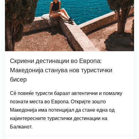
Скриени дестинации во Европа:
Македонија станува нов туристички
бисер
Сѐ повеќе туристи бараат автентични и помалку
познати места во Европа. Откријте зошто
Македонија има потенцијал да стане една од
најинтересните туристички дестинации на
Балканот.