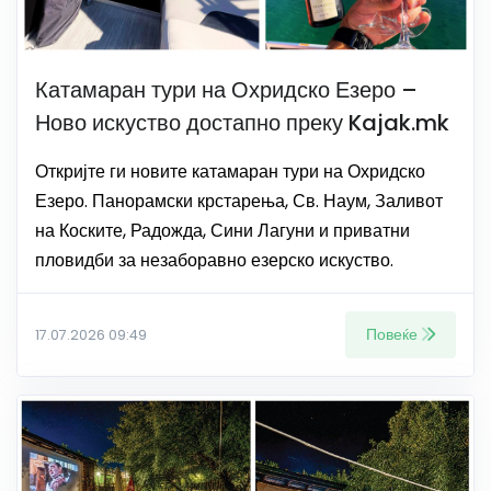
Катамаран тури на Охридско Езеро –
Ново искуство достапно преку Kajak.mk
Откријте ги новите катамаран тури на Охридско
Езеро. Панорамски крстарења, Св. Наум, Заливот
на Коските, Радожда, Сини Лагуни и приватни
пловидби за незаборавно езерско искуство.
Повеќе
17.07.2026 09:49