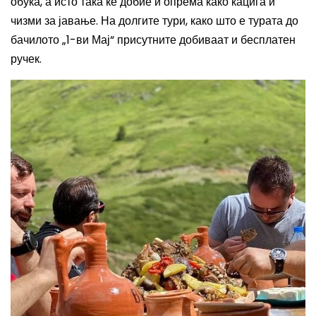
обука, а исто така ќе добие и опрема како кацига и
чизми за јавање. На долгите тури, како што е турата до
бачилото „1-ви Мај“ присутните добиваат и бесплатен
ручек.