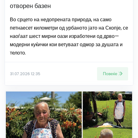
отворен базен
Во срцето на недопрената природа, на само
петнаесет километри од урбаното јато на Скопје, се
наоѓаат шест мирни оази изработени од дрво—
модерни куќички кои ветуваат одмор за душата и
телото.
Повеќе
31.07.2026 12:35