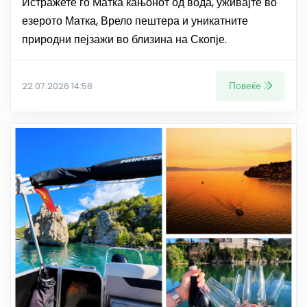
Истражете го Матка кањонот од вода, уживајте во
езерото Матка, Врело пештера и уникатните
природни пејзажи во близина на Скопје.
Повеќе
22.07.2026 14:58