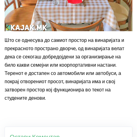
Што се однесува до самиот простор на винаријата и
прекрасното пространо дворче, од винаријата велат
дека се секогаш добредојдени за организирање на
било какви семејни или коорпортативни настани.
Теренот е достапен со автомобили или автобуси, а
покрај отворениот просот, винаријата има и свој
затворен простор кој функционира во текот на
студените денови.