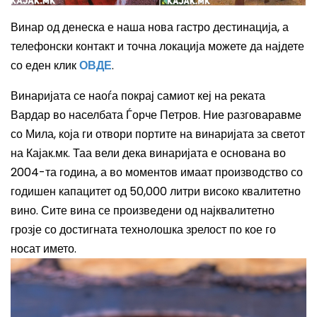
Винар од денеска е наша нова гастро дестинација,
а
телефонски контакт и точна локација
можете да најдете
со еден
клик
ОВДЕ
.
Винаријата
се наоѓа покрај самиот кеј на реката
Вардар во населбата Ѓорче Петров. Ние разговаравме
со Мила, која ги отвори портите на винаријата за светот
на Кајак.мк.
Таа
вели дека винаријата е основана во
2004-та година, а во моменто
в
имаат производство со
годишен капацитет од 50,000 литри високо квалитетно
вино. Сите вина се произведени од најквалитетно
грозје со достигната технолошка зрелост по кое го
носат името.