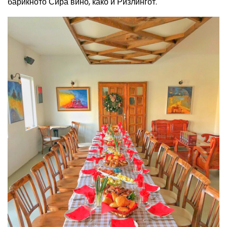
барикното Сира вино, како и Ризлингот.