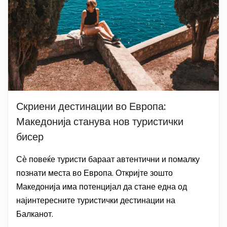
Скриени дестинации во Европа:
Македонија станува нов туристички
бисер
Сѐ повеќе туристи бараат автентични и помалку
познати места во Европа. Откријте зошто
Македонија има потенцијал да стане една од
најинтересните туристички дестинации на
Балканот.