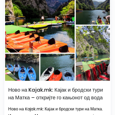
Ново на Kajak.mk: Кајак и бродски тури
на Матка – откријте го кањонот од вода
Ново на Kajak.mk: Кајак и бродски тури на Матка.