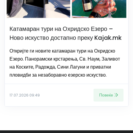
Катамаран тури на Охридско Езеро –
Ново искуство достапно преку Kajak.mk
Откријте ги новите катамаран тури на Охридско
Езеро. Панорамски крстарења, Св. Наум, Заливот
на Коските, Радожда, Сини Лагуни и приватни
пловидби за незаборавно езерско искуство.
Повеќе
17.07.2026 09:49