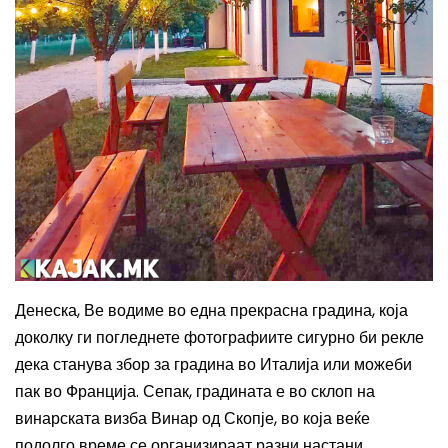
Денеска
,
В
е водиме во една прекрасна градина, која
доколку ги погледнете фотографиите сигурно би рекле
дека станува збор за градина во Италија или можеби
пак во Франција.
Сепак, г
радина
та
е во склоп на
винарската визба Винар од Скопје
, во која веќе
подолго време се организираат разни настани.