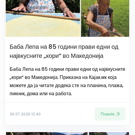
Баба Лепа на 85 години прави едни од
највкусните „кори“ во Македонија
Баба Лепа на 85 години прави едни од највкусните
„кори“ во Македонија. Приказна на Кајак.мк која
можете да ја читате додека сте на планина, плажа,
пикник, дома или на работа.
Повеќе
30.07.2026 12:40