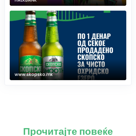
HALKBANK
www.skopsko.mk
Прочитајте повеќе