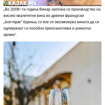
„Во 2006-та година Винар започна со производство на
високо квалитетни вина во дрвени француски
„barrique“ буриња, со кое се овозможува вината да се
одликуваат со посебна препознатлива и уникатна
арома“.