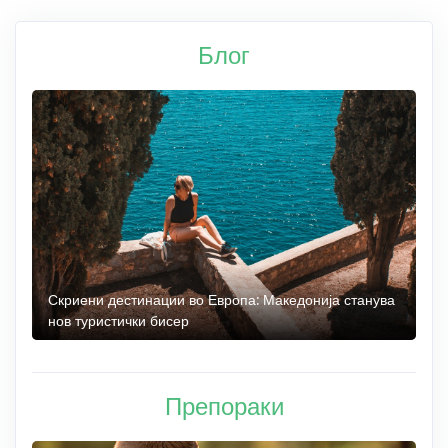
Блог
 до
Скриени дестинации во Европа: Македонија станува
О
нов туристички бисер
М
Препораки