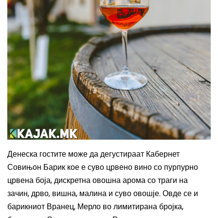
Денеска гостите може да дегустираат Кабернет
Совињон Барик кое е суво црвено вино со пурпурно
црвена боја, дискретна овошна арома со траги на
зачин, дрво, вишна, малина и суво овошје. Овде
с
е и
барикниот Вранец, Мерло во лимитирана бројка,