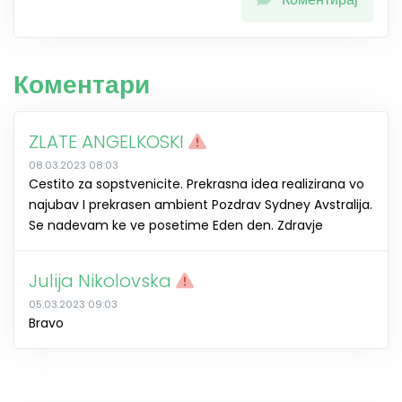
Коментари
ZLATE ANGELKOSKI
08.03.2023 08:03
Cestito za sopstvenicite. Prekrasna idea realizirana vo
najubav I prekrasen ambient Pozdrav Sydney Avstralija.
Se nadevam ke ve posetime Eden den. Zdravje
Julija Nikolovska
05.03.2023 09:03
Bravo