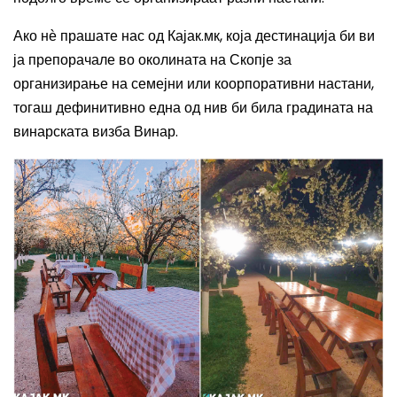
Ако нѐ прашате нас
од
Кајак.мк, која дестинација би ви
ја препорачале во околината на Скопје за
организирање
на семејни или коорпоративни
настани,
тогаш дефинитивно една од нив би била
градината на
винарската визба Винар.