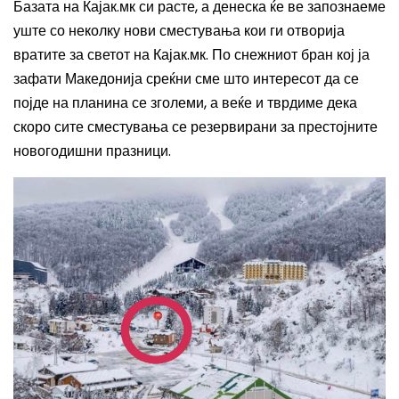
Базата на Кајак.мк си расте, а денеска ќе ве запознаеме
уште со неколку нови сместувања кои ги отворија
вратите за светот на Кајак.мк. По снежниот бран кој ја
зафати Македонија среќни сме што интересот да се
појде на планина се зголеми
,
а веќе и тврдиме дека
скоро сите сместувања се резервирани за престојните
новогодишни празници.