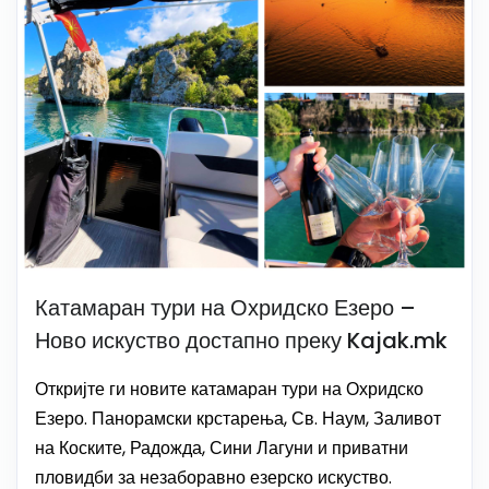
Катамаран тури на Охридско Езеро –
Ново искуство достапно преку Kajak.mk
Откријте ги новите катамаран тури на Охридско
Езеро. Панорамски крстарења, Св. Наум, Заливот
на Коските, Радожда, Сини Лагуни и приватни
пловидби за незаборавно езерско искуство.