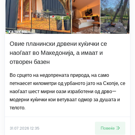
Овие планински дрвени куќички се
наоѓаат во Македонија, а имаат и
отворен базен
Во срцето на недопрената природа, на само
петнаесет километри од урбаното јато на Скопје, се
наоѓаат шест мирни оази изработени од дрво—
модерни куќички кои ветуваат одмор за душата и
телото.
Повеќе
31.07.2026 12:35