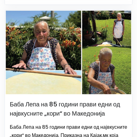
Баба Лепа на 85 години прави едни од
највкусните „кори“ во Македонија
Баба Лепа на 85 години прави едни од највкусните
„кори“ во Македонија. Приказна на Кајак.мк која