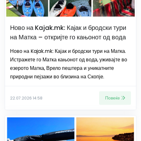
Ново на Kajak.mk: Кајак и бродски тури
на Матка – откријте го кањонот од вода
Ново на Kajak.mk: Кајак и бродски тури на Матка.
Истражете го Матка кањонот од вода, уживајте во
езерото Матка, Врело пештера и уникатните
природни пејзажи во близина на Скопје.
Повеќе
22.07.2026 14:58