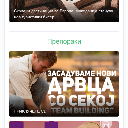
 до
Скриени дестинации во Европа: Македонија станува
О
нов туристички бисер
М
Препораки
ПРИКЛУЧЕТЕ СÈ