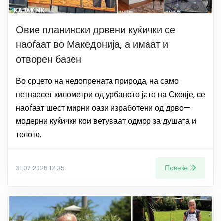
Овие планински дрвени куќички се
наоѓаат во Македонија, а имаат и
отворен базен
Во срцето на недопрената природа, на само
петнаесет километри од урбаното јато на Скопје, се
наоѓаат шест мирни оази изработени од дрво—
модерни куќички кои ветуваат одмор за душата и
телото.
Повеќе
31.07.2026 12:35