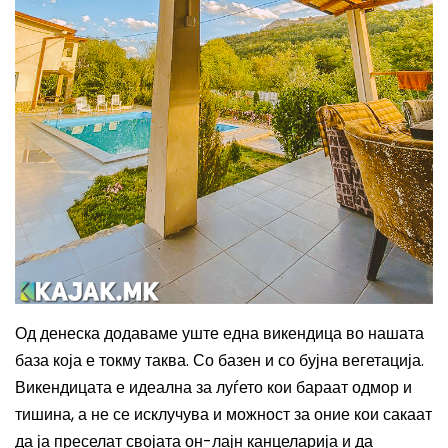
Од денеска додаваме уште една викендица во нашата
база која е токму таква. Со базен и со бујна вегетација.
Викендицата е идеална за луѓето кои бараат одмор и
тишина, а не се исклучува и можност за оние кои сакаат
да ја преселат својата он-лајн канцеларија и да