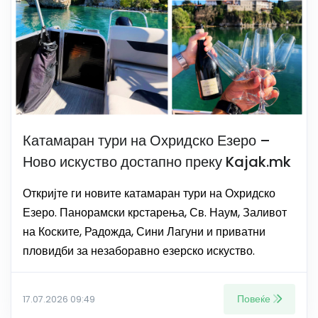
Катамаран тури на Охридско Езеро –
Ново искуство достапно преку Kajak.mk
Откријте ги новите катамаран тури на Охридско
Езеро. Панорамски крстарења, Св. Наум, Заливот
на Коските, Радожда, Сини Лагуни и приватни
пловидби за незаборавно езерско искуство.
Повеќе
17.07.2026 09:49