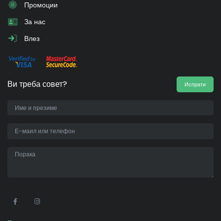
Промоции
За нас
Влез
Ви треба совет?
Испрати