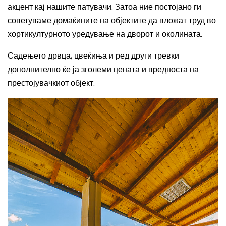
акцент кај нашите патувачи. Затоа ние постојано ги
советуваме домаќините на објектите да вложат труд во
хортикултурното уредување на дворот и околината.
Садењето дрвца, цвеќиња и ред други тревки
дополнително ќе ја зголеми цената и вредноста на
престојувачкиот објект.