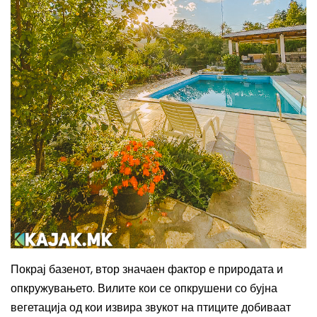
Покрај базенот, втор значаен фактор е природата и
опкружувањето. Вилите кои се опкрушени со бујна
вегетација од кои извира звукот на птиците добиваат