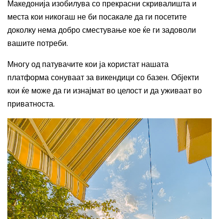
Македонија изобилува со прекрасни скривалишта и
места кои никогаш не би посакале да ги посетите
доколку нема добро сместување кое ќе ги задоволи
вашите потреби.
Многу од патувачите кои ја користат нашата
платформа сонуваат за викендици со базен. Објекти
кои ќе може да ги изнајмат во целост и да уживаат во
приватноста.