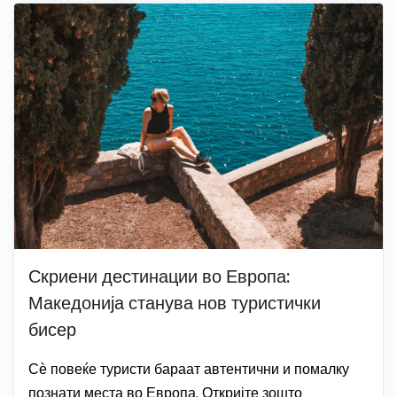
Скриени дестинации во Европа:
Македонија станува нов туристички
бисер
Сѐ повеќе туристи бараат автентични и помалку
познати места во Европа. Откријте зошто