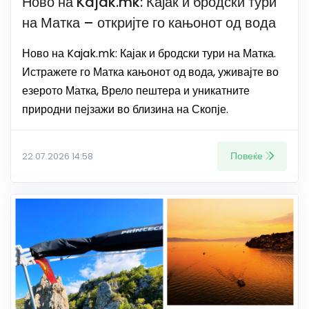
Ново на Kajak.mk: Кајак и бродски тури
на Матка – откријте го кањонот од вода
Ново на Kajak.mk: Кајак и бродски тури на Матка.
Истражете го Матка кањонот од вода, уживајте во
езерото Матка, Врело пештера и уникатните
природни пејзажи во близина на Скопје.
Повеќе
22.07.2026 14:58