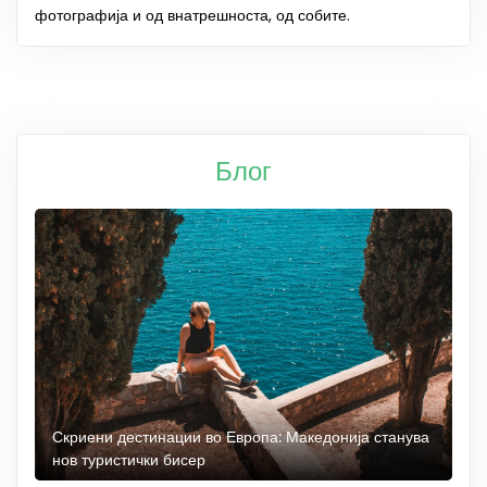
фотографија и од внатрешноста, од собите.
Блог
 до
Скриени дестинации во Европа: Македонија станува
О
нов туристички бисер
М