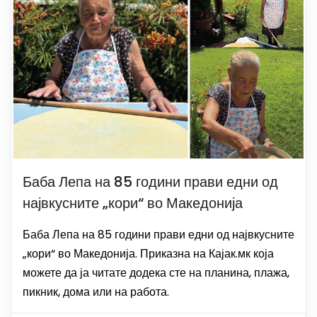
Баба Лепа на 85 години прави едни од
највкусните „кори“ во Македонија
Баба Лепа на 85 години прави едни од највкусните
„кори“ во Македонија. Приказна на Кајак.мк која
можете да ја читате додека сте на планина, плажа,
пикник, дома или на работа.