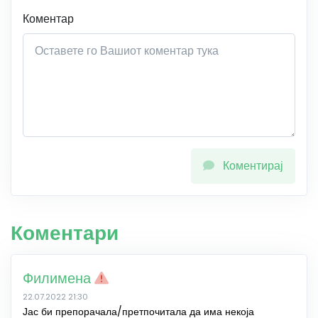
Коментар
Коментирај
Коментари
Филимена
22.07.2022 21:30
Јас би препорачала/претпочитала да има некоја