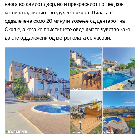
наоѓа во самиот двор, но и прекрасниот поглед кон
котлината, чистиот воздух и спокојот.
Вилата е
оддалечена само 20 минути возење од центарот на
Скопје, а кога ќе пристигнете овде имате чувство како
да сте оддалечени од метрополата со часови.