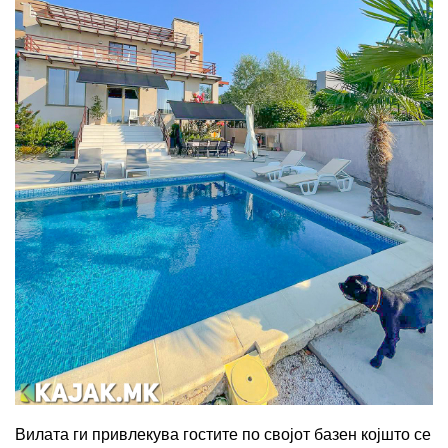
Вилата ги привлекува гостите по својот базен којшто се