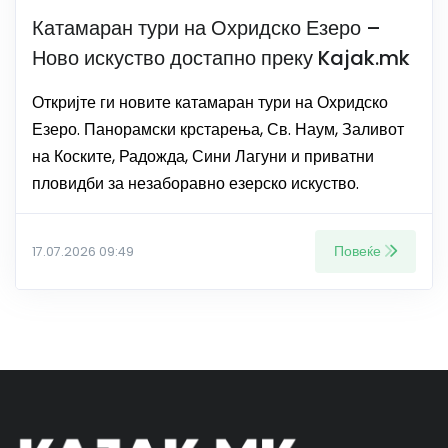
Катамаран тури на Охридско Езеро –
Ново искуство достапно преку Kajak.mk
Откријте ги новите катамаран тури на Охридско
Езеро. Панорамски крстарења, Св. Наум, Заливот
на Коските, Радожда, Сини Лагуни и приватни
пловидби за незаборавно езерско искуство.
Повеќе
17.07.2026 09:49