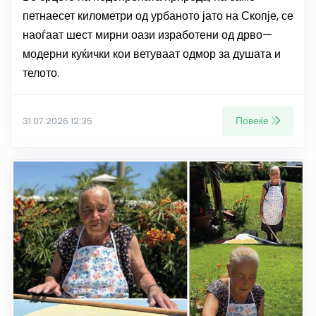
петнаесет километри од урбаното јато на Скопје, се
наоѓаат шест мирни оази изработени од дрво—
модерни куќички кои ветуваат одмор за душата и
телото.
Повеќе
31.07.2026 12:35