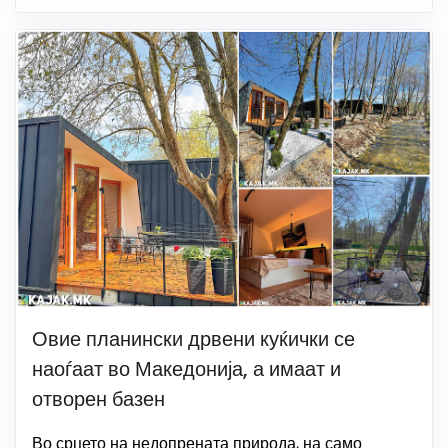
Овие планински дрвени куќички се
наоѓаат во Македонија, а имаат и
отворен базен
Во срцето на недопрената природа, на само