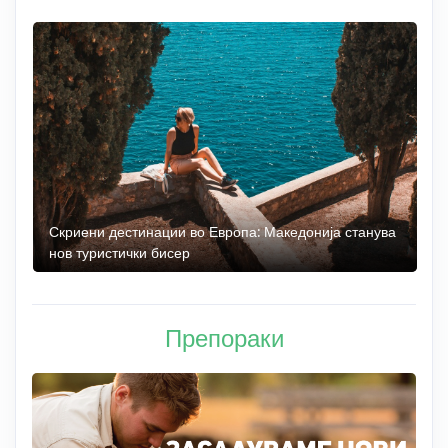
 до
Скриени дестинации во Европа: Македонија станува
О
нов туристички бисер
М
Препораки