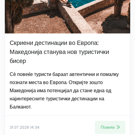
Скриени дестинации во Европа:
Македонија станува нов туристички
бисер
Сѐ повеќе туристи бараат автентични и помалку
познати места во Европа. Откријте зошто
Македонија има потенцијал да стане една од
најинтересните туристички дестинации на
Балканот.
Повеќе
31.07.2026 14:34