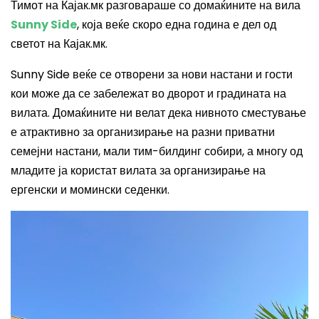
Тимот на Кајак.мк разговараше со домаќините на вила
Sunny Side
,
која веќе скоро една година е дел од
светот на Кајак.мк.
Sunny Side
веќе се отворени за нови настани и гости
кои може да се забележат во дворот и градината на
вилата. Домаќините ни велат дека нивното сместување
е атрактивно за организирање на разни приватни
семејни настани, мали тим-билдинг собири, а многу од
младите ја користат вилата за организирање на
ергенски и момински седенки.