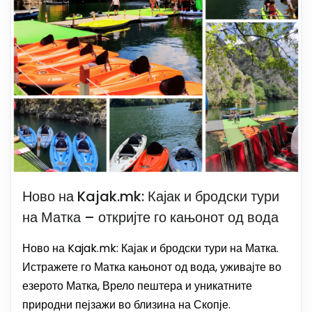
Ново на Kajak.mk: Кајак и бродски тури
на Матка – откријте го кањонот од вода
Ново на Kajak.mk: Кајак и бродски тури на Матка.
Истражете го Матка кањонот од вода, уживајте во
езерото Матка, Врело пештера и уникатните
природни пејзажи во близина на Скопје.