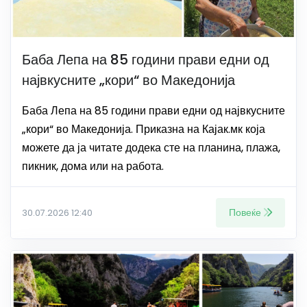
Баба Лепа на 85 години прави едни од
највкусните „кори“ во Македонија
Баба Лепа на 85 години прави едни од највкусните
„кори“ во Македонија. Приказна на Кајак.мк која
можете да ја читате додека сте на планина, плажа,
пикник, дома или на работа.
Повеќе
30.07.2026 12:40