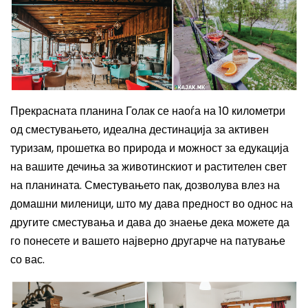
Прекрасната планина Голак се наоѓа на 10 километри
од сместувањето, идеална дестинација за активен
туризам, прошетка во природа и можност за едукација
на вашите дечиња за животинскиот и растителен свет
на планината.
Сместувањето пак, дозволува влез на
домашни миленици, што му дава предност во однос на
другите сместувања и дава до знаење дека можете да
го понесете и вашето најверно другарче на патување
со вас.