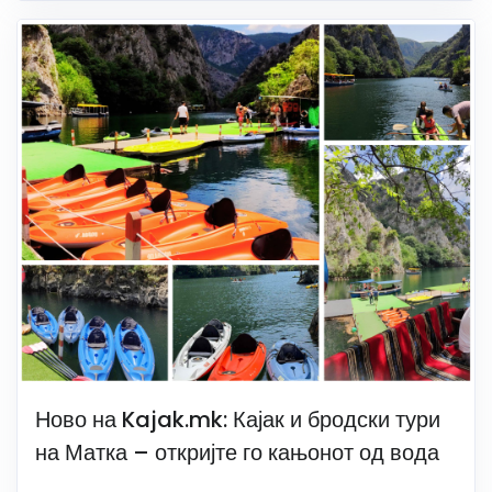
Ново на Kajak.mk: Кајак и бродски тури
на Матка – откријте го кањонот од вода