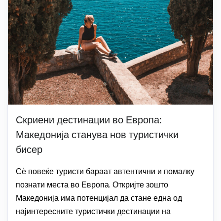
Скриени дестинации во Европа:
Македонија станува нов туристички
бисер
Сѐ повеќе туристи бараат автентични и помалку
познати места во Европа. Откријте зошто
Македонија има потенцијал да стане една од
најинтересните туристички дестинации на