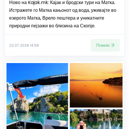
Ново на Kajak.mk: Кајак и бродски тури на Матка.
Истражете го Матка кањонот од вода, уживајте во
езерото Матка, Врело пештера и уникатните
природни пејзажи во близина на Скопје.
Повеќе
22.07.2026 14:58