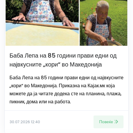
Баба Лепа на 85 години прави едни од
највкусните „кори“ во Македонија
Баба Лепа на 85 години прави едни од највкусните
„кори“ во Македонија. Приказна на Кајак.мк која
можете да ја читате додека сте на планина, плажа,
пикник, дома или на работа.
Повеќе
30.07.2026 12:40