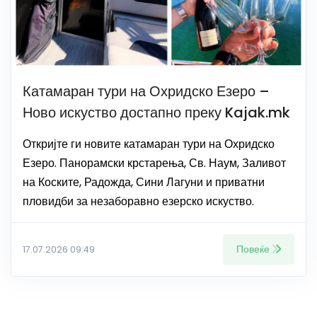
Катамаран тури на Охридско Езеро –
Ново искуство достапно преку Kajak.mk
Откријте ги новите катамаран тури на Охридско
Езеро. Панорамски крстарења, Св. Наум, Заливот
на Коските, Радожда, Сини Лагуни и приватни
пловидби за незаборавно езерско искуство.
Повеќе
17.07.2026 09:49