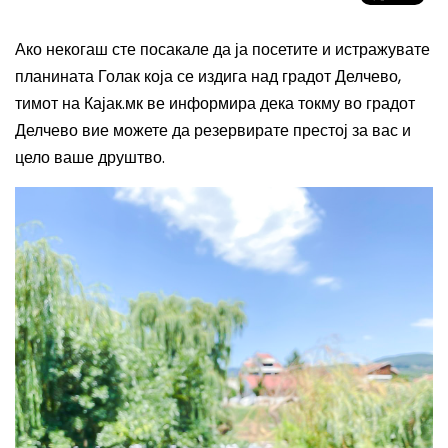
Ако некогаш сте посакале да ја посетите и истражувате
планината Голак која се издига над градот Делчево,
тимот на Кајак.мк ве информира дека токму во градот
Делчево вие можете да резервирате престој за вас и
цело ваше друштво.