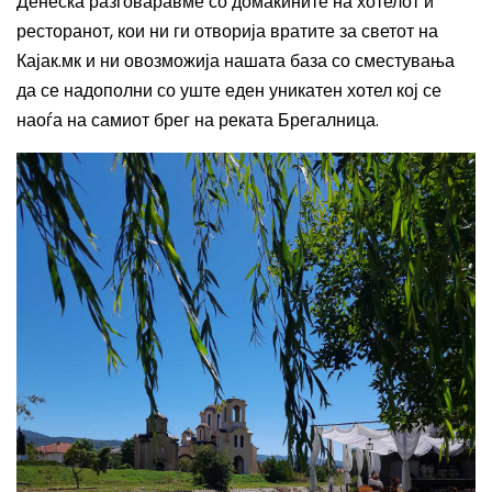
Денеска разговаравме со домаќините на хотелот и
ресторанот, кои ни ги отворија вратите за светот на
Кајак.мк и ни овозможија нашата база со сместувања
да се надополни со уште еден уникатен хотел кој се
наоѓа на самиот брег на реката Брегалница.