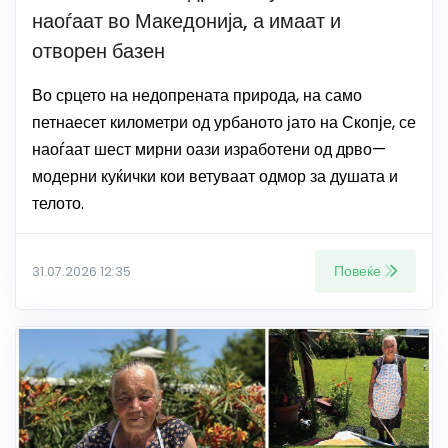
наоѓаат во Македонија, а имаат и
отворен базен
Во срцето на недопрената природа, на само
петнаесет километри од урбаното јато на Скопје, се
наоѓаат шест мирни оази изработени од дрво—
модерни куќички кои ветуваат одмор за душата и
телото.
Повеќе
31.07.2026 12:35