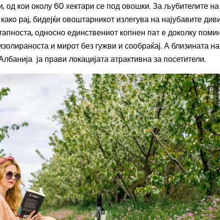
и,
од кои околу 60 хектари се под овошки.
За љубителите на
како рај, бидејќи овоштарникот и
злегува на најубавите див
тапноста, односно единствениот копнен пат е
доколку поми
золираноста и мирот без гужви и сообраќај. А близината на
Албанија ја прави локацијата атрактивна за посетители.