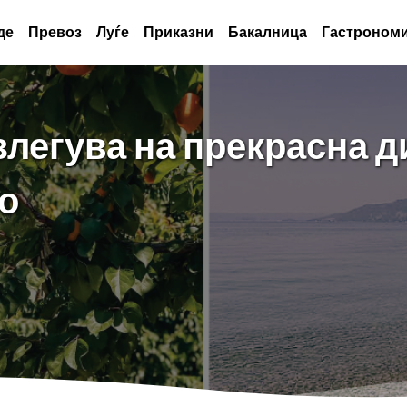
де
Превоз
Луѓе
Приказни
Бакалница
Гастрономи
легува на прекрасна д
о