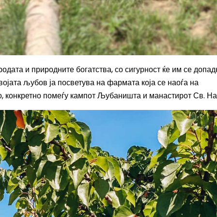
иродата и природните богатства, со сигурност ќе им се допад
својата љубов ја посветува на фармата која се наоѓа на
о, конкретно помеѓу кампот Љубаништа и манастирот Св. На