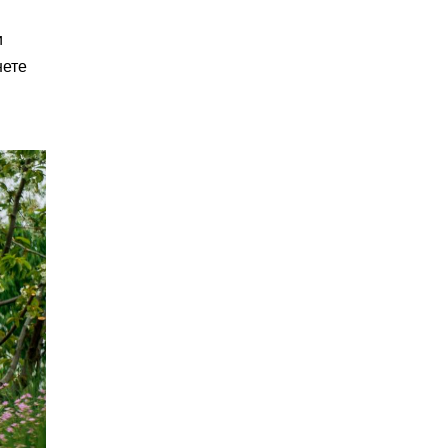
и
нете