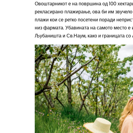
Овоштарникот е на површина од 100 хектар
рекласирано плажирање, ова би им звучело 
плажи кои се ретко посетени поради неприс
низ фармата.
Убавината на самото место е и
Љубаништа и Св.Наум, како и границата со 