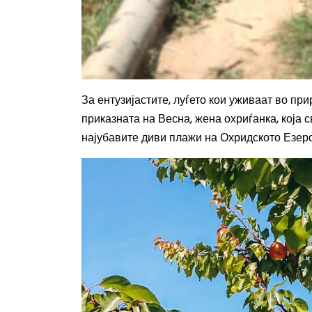
За ентузијастите, луѓето кои уживаат во пр
приказната на Весна, жена охриѓанка, која 
најубавите диви плажи на Охридското Езер