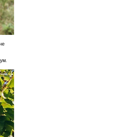
не
ум.