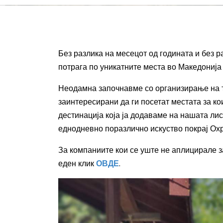
Без разлика на месецот од годината и без р
потрага по уникатните места во Македонија 
Неодамна започнавме со организирање на т
заинтересирани да ги посетат местата за к
дестинација која ја додаваме на нашата лис
еднодневно поразлично искуство покрај Охр
За компаниите кои се уште не аплицирале за
еден клик
ОВДЕ
.