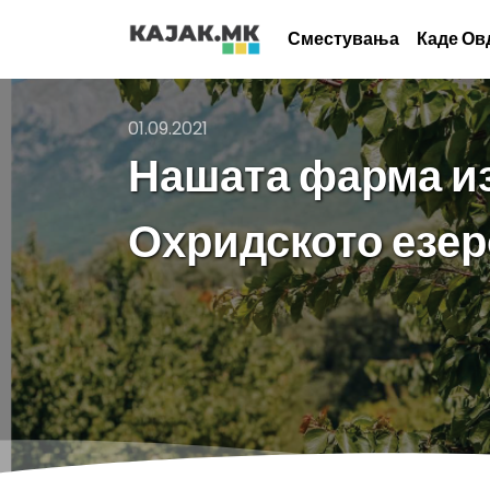
Сместувања
Каде Ов
01.09.2021
Нашата фарма из
Охридското езер