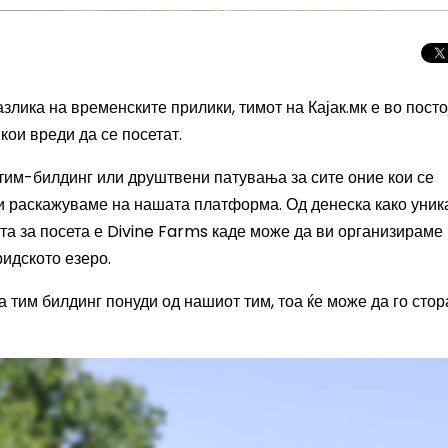
азлика на временските прилики, тимот на Кајак.мк е во пост
кои вреди да се посетат.
им-билдинг или друштвени патувања за сите оние кои се
ои раскажуваме на нашата платформа. Од денеска како уник
та за посета е
Divine Farms
каде може да ви организираме
идското езеро.
 тим билдинг понуди од нашиот тим, тоа ќе може да го стор
Целосно затемну
Сонцето 2026: П
најголемиот небе
во Европа