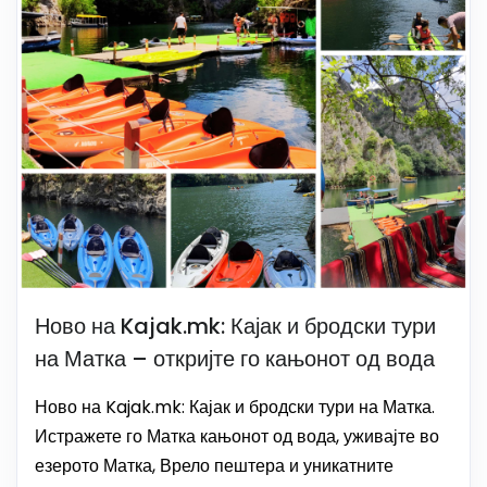
Ново на Kajak.mk: Кајак и бродски тури
на Матка – откријте го кањонот од вода
Ново на Kajak.mk: Кајак и бродски тури на Матка.
Истражете го Матка кањонот од вода, уживајте во
езерото Матка, Врело пештера и уникатните