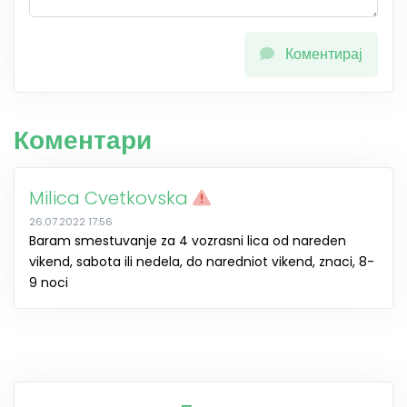
Коментирај
Коментари
Milica Cvetkovska
26.07.2022 17:56
Baram smestuvanje za 4 vozrasni lica od nareden
vikend, sabota ili nedela, do naredniot vikend, znaci, 8-
9 noci