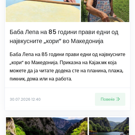
Баба Лепа на 85 години прави едни од
највкусните „кори“ во Македонија
Баба Лепа на 85 години прави едни од највкусните
„кори“ во Македонија. Приказна на Кајак.мк која
можете да ја читате додека сте на планина, плажа,
пикник, дома или на работа.
Повеќе
30.07.2026 12:40