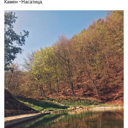
Камен -Насатица
.