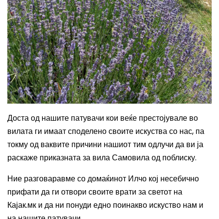
Доста од нашите патувачи кои веќе престојувале во
вилата ги имаат споделено своите искуства со нас, па
токму од ваквите причини нашиот тим одлучи да ви ја
раскаже приказната за вила Самовила од поблиску.
Ние разговаравме со домаќинот Илчо кој несебично
прифати да ги отвори своите врати за светот на
Кајак.мк и да ни понуди едно поинакво искуство нам и
на нашите патувачи.