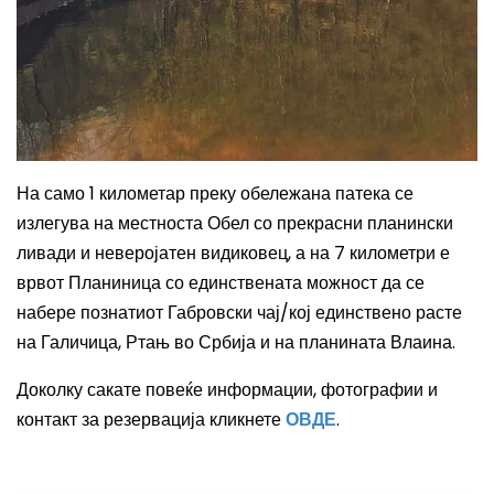
Н
а
само
1
километар
преку обележана патека се
излегува на местноста Обел со прекрасни планински
ливади и неверојатен видиковец,
а
на 7 к
илометри е
врвот Планиница со единствена
та
можност да се
набере познатиот Габровски чај/кој единствено расте
на Галичица, Ртањ во Србија и на планината Влаина
.
Доколку сакате повеќе информации, фотографии и
контакт за резервација кликнете
ОВДЕ
.