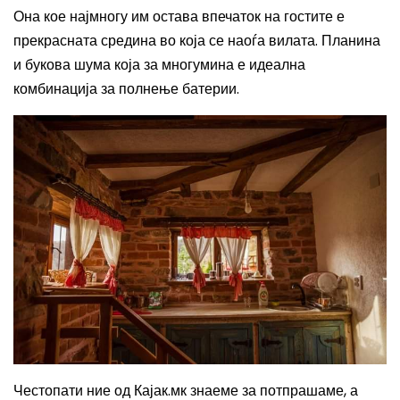
Она кое најмногу им остава впечаток на гостите е
прекрасната средина во која се наоѓа вилата. Планина
и букова шума која за многумина е идеална
комбинација за полнење батерии.
Честопати ние од Кајак.мк знаеме за потпрашаме, а