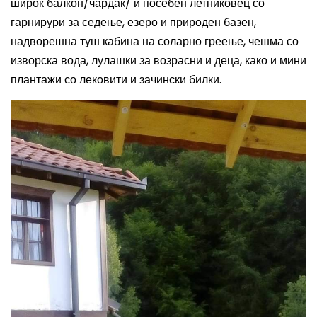
широк балкон/чардак/ и посебен летниковец со
гарнирури за седење, езеро и природен базен,
надворешна туш кабина на соларно греење, чешма со
изворска вода, лулашки за возрасни и деца, како и мини
плантажи со лековити и зачински билки
.