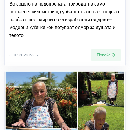
Во срцето на недопрената природа, на само
петнаесет километри од урбаното јато на Скопје, се
наоѓаат шест мирни оази изработени од дрво—
модерни куќички кои ветуваат одмор за душата и
телото.
Повеќе
31.07.2026 12:35