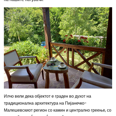
Илчо вели дека о
бјектот е граден во духот на
традиционална архитектура на Пијанечко-
Малешевскиот регион со камин и централно греење, со