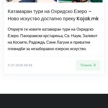
Катамаран тури на Охридско Езеро –
Ново искуство достапно преку Kajak.mk
Откријте ги новите катамаран тури на Охридско
Езеро. Панорамски крстарења, Св. Наум, Заливот
на Коските, Радожда, Сини Лагуни и приватни
пловидби за незаборавно езерско искуство.
Повеќе
17.07.2026 09:49