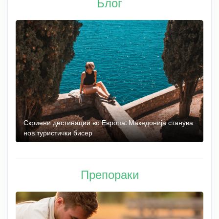
Блог
 до
Скриени дестинации во Европа: Македонија станува
О
нов туристички бисер
М
Препораки