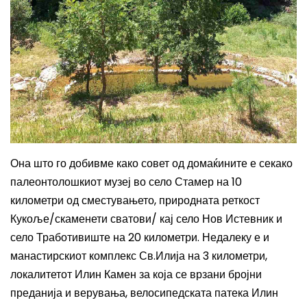
Она што го добивме како совет од домаќините е секако
п
алеонтолошки
от
музеј во
село
Стамер на 10
километри од сместувањето
,
п
риродната реткост
Кукоље/скаменети сватови/ кај
село
Нов Истевник и
село
Тработивиште на 20
километри. Недалеку е и
м
анастирскиот комплекс Св.Илија на 3
километри
,
л
окалите
тот
Илин Камен за која се врзани бројни
преданија и верувања,
в
елосипедск
ата
патека Илин