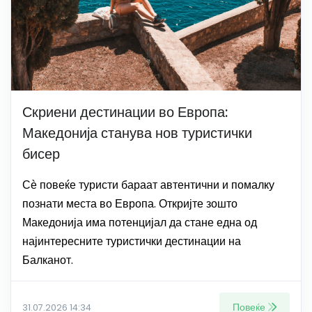
Скриени дестинации во Европа:
Македонија станува нов туристички
бисер
Сѐ повеќе туристи бараат автентични и помалку
познати места во Европа. Откријте зошто
Македонија има потенцијал да стане една од
најинтересните туристички дестинации на
Балканот.
Повеќе
31.07.2026 14:34