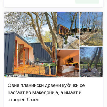
Овие планински дрвени куќички се
наоѓаат во Македонија, а имаат и
отворен базен