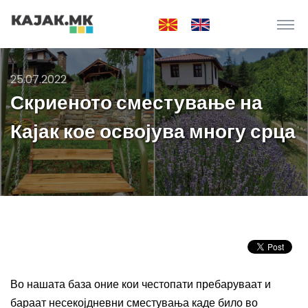
25.07.2022
Скриеното сместување на
Кајак кое освојува многу срца
Во нашата база оние кои честопати пребаруваат и
бараат несекојдневни сместувања каде било во