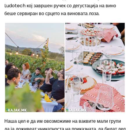
Ludotech
кој завршен ручек со дегустација на вино
беше сервиран во срцето на виновата лоза.
Наша цел е да им овозможиме на ваквите мали групи
да ја доживеат уникатноста на приказната, да бидат дел