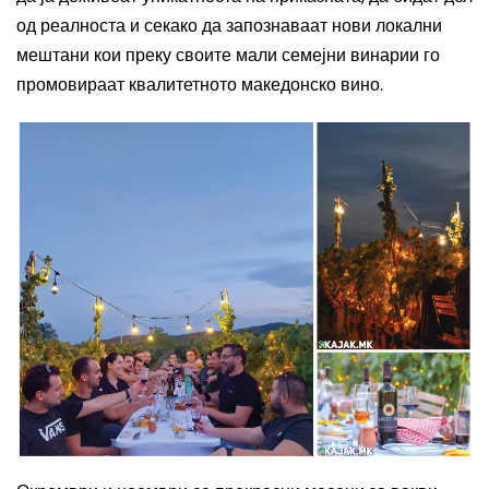
од реалноста и секако да запознаваат нови локални
мештани кои преку своите мали семејни винарии го
промовираат квалитетното македонско вино.