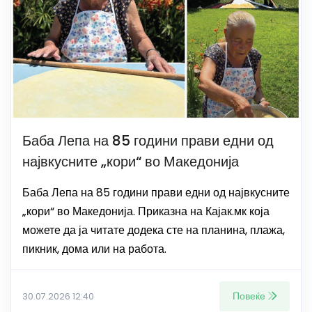
Баба Лепа на 85 години прави едни од
највкусните „кори“ во Македонија
Баба Лепа на 85 години прави едни од највкусните
„кори“ во Македонија. Приказна на Кајак.мк која
можете да ја читате додека сте на планина, плажа,
пикник, дома или на работа.
Повеќе
30.07.2026 12:40