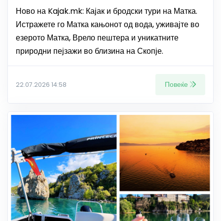
Ново на Kajak.mk: Кајак и бродски тури на Матка.
Истражете го Матка кањонот од вода, уживајте во
езерото Матка, Врело пештера и уникатните
природни пејзажи во близина на Скопје.
Повеќе
22.07.2026 14:58