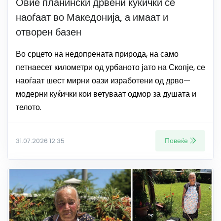
Овие планински дрвени куќички се
наоѓаат во Македонија, а имаат и
отворен базен
Во срцето на недопрената природа, на само
петнаесет километри од урбаното јато на Скопје, се
наоѓаат шест мирни оази изработени од дрво—
модерни куќички кои ветуваат одмор за душата и
телото.
Повеќе
31.07.2026 12:35