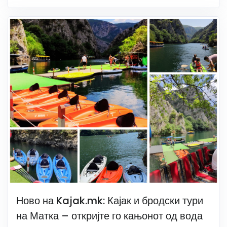
Ново на Kajak.mk: Кајак и бродски тури
на Матка – откријте го кањонот од вода