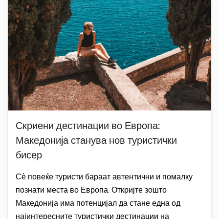
Скриени дестинации во Европа:
Македонија станува нов туристички
бисер
Сѐ повеќе туристи бараат автентични и помалку
познати места во Европа. Откријте зошто
Македонија има потенцијал да стане една од
најинтересните туристички дестинации на