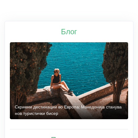
Блог
 до
Скриени дестинации во Европа: Македонија станува
О
нов туристички бисер
М