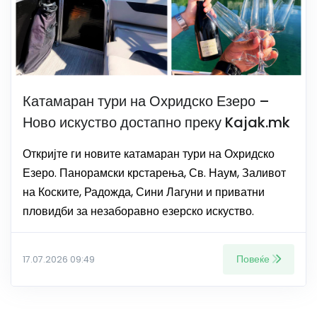
Катамаран тури на Охридско Езеро –
Ново искуство достапно преку Kajak.mk
Откријте ги новите катамаран тури на Охридско
Езеро. Панорамски крстарења, Св. Наум, Заливот
на Коските, Радожда, Сини Лагуни и приватни
пловидби за незаборавно езерско искуство.
Повеќе
17.07.2026 09:49