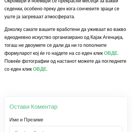
Окромври и ноември се прекрасни месеци за вакви
седенки, особено преку ден кога сончевите зраци се
уште ја загреваат атмосферата.
Доколку сакате вашите вработени да уживаат во вакво
еднодневно искуство организирано од Кајак Агенција,
тогаш не двоумете се дали да ни го пополните
формуларот кој ќе го најдете на со еден клик
ОВДЕ
.
Повеќе фотографии од настанот можете да погледнете
со еден клик
ОВДЕ
.
Остави Коментар
Име и Презиме