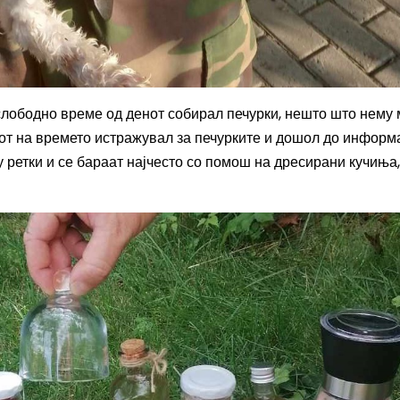
 слободно време од денот собирал печурки, нешто што нему 
от на времето истражувал за печурките и дошол до информ
у ретки и се бараат најчесто со помош на дресирани кучиња,