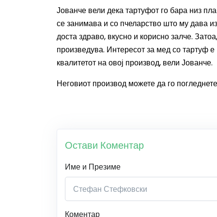
Јованче вели дека тартуфот го бара низ пл
се занимава и со пчеларство што му дава и
доста здраво, вкусно и корисно залче. Затоа,
произведува.
Интересот за мед со тартуф е 
квалитетот на овој производ, вели Јованче.
Неговиот производ можете да го погледнете
Остави Коментар
Име и Презиме
Коментар