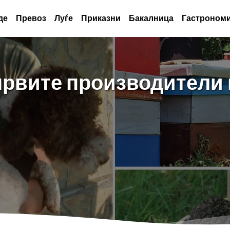
де
Превоз
Луѓе
Приказни
Бакалница
Гастрономи
 првите производители 