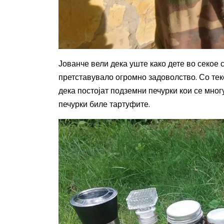
Јованче вели дека уште како дете во секое
претставувало огромно задоволство. Со тек
дека постојат подземни печурки кои се мног
печурки биле тартуфите.