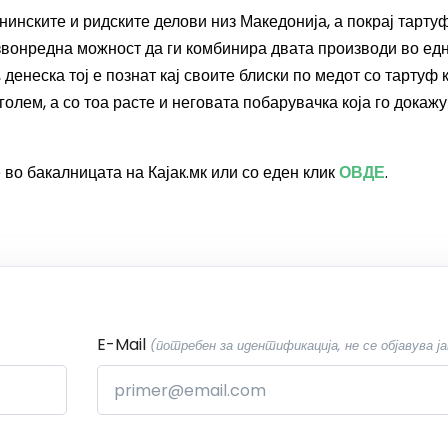
анинските и ридските делови низ Македонија
,
а покрај тартуф
звонредна можност да ги комбинира двата производи во ед
 денеска тој е познат кај своите блиски по медот со тартуф к
голем, а со тоа расте и неговата побарувачка која го докаж
 во бакалницата на Кајак.мк или со еден клик
ОВДЕ
.
E-Mail
(потребен за идентификација, не се објавува ја