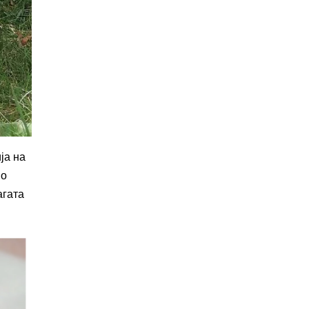
ја на
по
агата