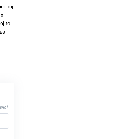
от тој
но
ој го
ува
вно)