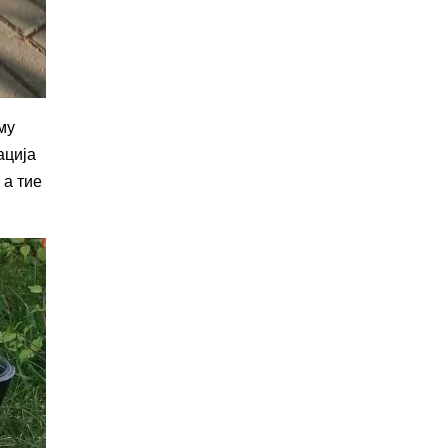
му
ација
 а тие