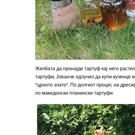
Желбата да пронајде тартуф кај него растел
тартуфи, Јованче одлучил да купи кученце к
“црното злато“.
По долгиот процес на дресир
по македонски планински тартуфи.