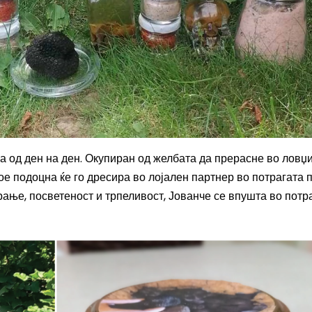
а од ден на ден. Окупиран од желбата да прерасне во ловџи
ое подоцна ќе го дресира во лојален партнер во потрагата 
ање, посветеност и трпеливост, Јованче се впушта во потр