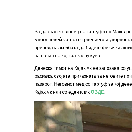
За да станете ловец на тартуфи во Македон
многу повеќе, а тоа е трпението и упорноста
природата, желбата да бидете физички акти
на начин на кој таа заслужува.
Денеска тимот на Кајак.мк ве запозава со ушт
раскажа својата приказната за неговите поч
пазарот. Неговиот мед со тартуф за кој де
Кајак.мк или со еден клик
ОВДЕ
.