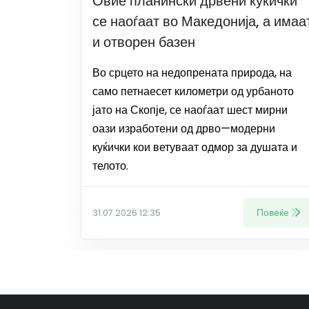
Овие планински дрвени куќички
се наоѓаат во Македонија, а имаа
и отворен базен
Во срцето на недопрената природа, на
само петнаесет километри од урбаното
јато на Скопје, се наоѓаат шест мирни
оази изработени од дрво—модерни
куќички кои ветуваат одмор за душата и
телото.
Повеќе
31.07.2026 12:35