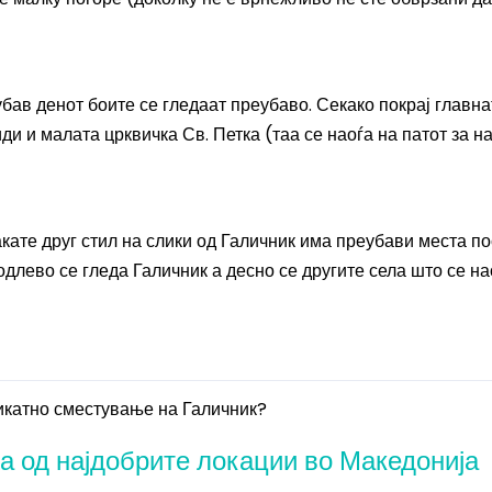
 убав денот боите се гледаат преубаво. Секако покрај главна
ди и малата црквичка Св. Петка (таа се наоѓа на патот за на
акате друг стил на слики од Галичник има преубави места п
 одлево се гледа Галичник а десно се другите села што се на
икатно сместување на Галичник?
на од најдобрите локации во Македонија