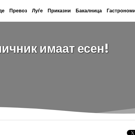
де
Превоз
Луѓе
Приказни
Бакалница
Гастрономи
личник имаат есен!