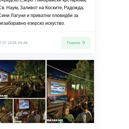
Св. Наум, Заливот на Коските, Радожда,
Сини Лагуни и приватни пловидби за
незаборавно езерско искуство.
Повеќе
17.07.2026 09:49