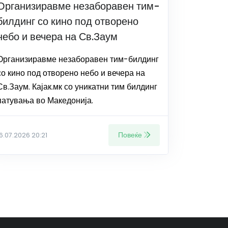
Организиравме незаборавен тим-
билдинг со кино под отворено
небо и вечера на Св.Заум
Организиравме незаборавен тим-билдинг
со кино под отворено небо и вечера на
Св.Заум. Кајак.мк со уникатни тим билдинг
патувања во Македонија.
Повеќе
16.07.2026 20:21