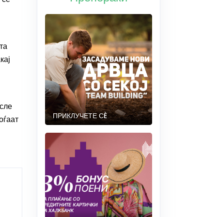
та
кај
осле
ПРИКЛУЧЕТЕ СÈ
оѓаат