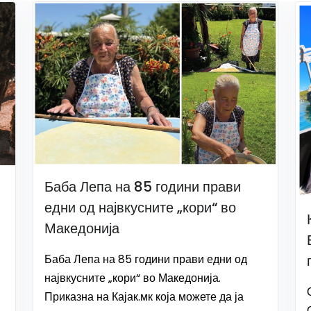
Баба Лепа на 85 години прави
едни од највкусните „кори“ во
Македонија
Баба Лепа на 85 години прави едни од
највкусните „кори“ во Македонија.
Приказна на Кајак.мк која можете да ја