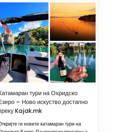
Катамаран тури на Охридско
Езеро – Ново искуство достапно
преку Kajak.mk
Откријте ги новите катамаран тури на
Охридско Езеро. Панорамски крстарења,