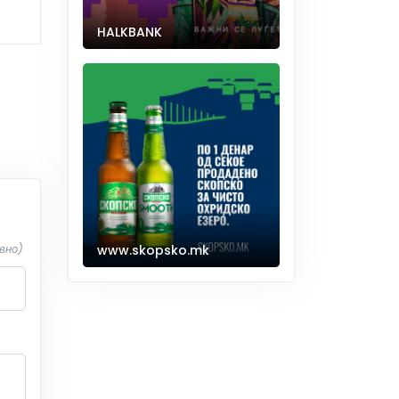
HALKBANK
вно)
www.skopsko.mk