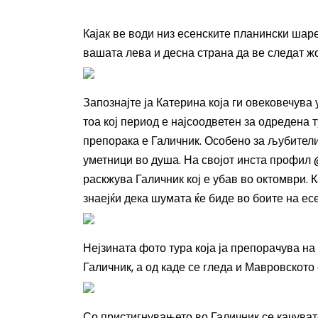
Кајак ве води низ есенските планински шаре
вашата лева и десна страна да ве следат ж
Запознајте ја Катерина која ги овековечува 
тоа кој период е најсоодветен за одредена 
препорака е Галичник. Особено за љубители
уметници во душа. На својот инста профил
раскжува
Галичник кој е убав во октомври. 
знаејќи дека шумата ќе биде во боите на е
Нејзината фото тура која ја препорачува на 
Галичник, а од каде се гледа и Мавровското
Со пристигнувањето во Галичник се качуват