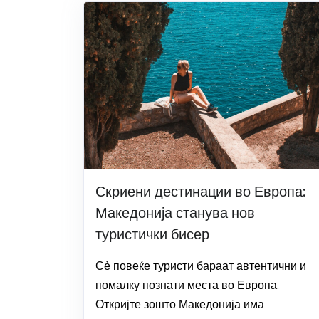
Скриени дестинации во Европа:
Македонија станува нов
туристички бисер
Сѐ повеќе туристи бараат автентични и
помалку познати места во Европа.
Откријте зошто Македонија има