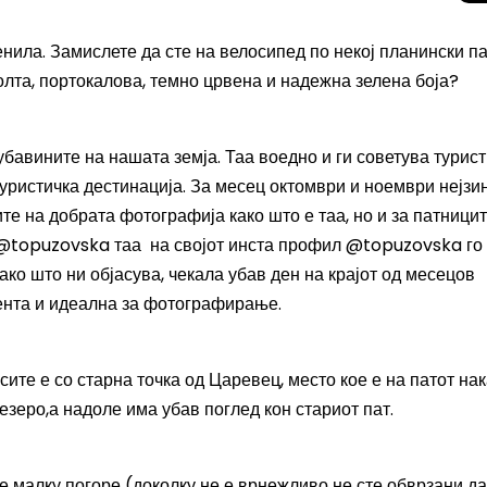
нила. Замислете да сте на велосипед по некој планински пат
олта, портокалова, темно црвена и надежна зелена боја?
убавините на нашата земја. Таа воедно и ги советува турист
туристичка дестинација. За месец октомври и ноември нејзи
те на добрата фотографија како што е таа, но и за патници
 @topuzovska таа на својот инста профил @topuzovska го
Како што ни објасува, чекала убав ден на крајот од месецов
сента и идеална за фотографирање.
Скриени дестинац
Европа: Македони
нов туристички би
сите е со старна точка од Царевец, место кое е на патот нак
 езеро,а надоле има убав поглед кон стариот пат.
е малку погоре (доколку не е врнежливо не сте обврзани да