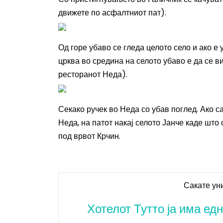
движете по асфалтниот пат).
Од горе убаво се гледа целото село и ако е
црква во средина на селото убаво е да се ви
ресторанот Неда).
Секако ручек во Неда со убав поглед. Ако с
Неда, на патот накај селото Јанче каде што
под врвот Крчин.
Сакате ун
Хотелот Тутто ја има ед