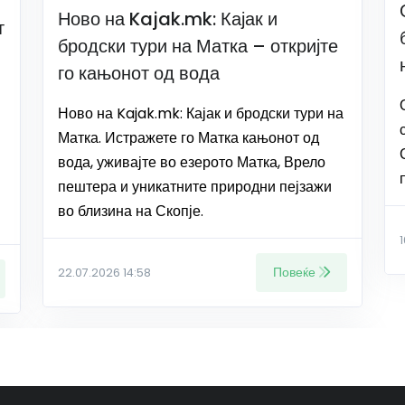
Ново на Kajak.mk: Кајак и
т
бродски тури на Матка – откријте
го кањонот од вода
Ново на Kajak.mk: Кајак и бродски тури на
Матка. Истражете го Матка кањонот од
вода, уживајте во езерото Матка, Врело
пештера и уникатните природни пејзажи
во близина на Скопје.
Повеќе
22.07.2026 14:58