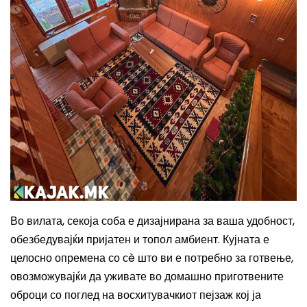
Во вилата, секоја соба е дизајнирана
за ваша удобност
,
обезбедувајќи пријат
ен
и топ
ол
амбиент. Кујната е
целосно опремена со сè што ви е потребно за готвење,
овозможувајќи да уживате во домашно приготвените
оброци со поглед на восхитувачкиот пејзаж кој ја