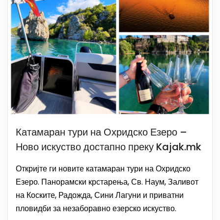
Катамаран тури на Охридско Езеро –
Ново искуство достапно преку Kajak.mk
Откријте ги новите катамаран тури на Охридско
Езеро. Панорамски крстарења, Св. Наум, Заливот
на Коските, Радожда, Сини Лагуни и приватни
пловидби за незаборавно езерско искуство.