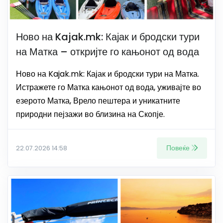
Ново на Kajak.mk: Кајак и бродски тури
на Матка – откријте го кањонот од вода
Ново на Kajak.mk: Кајак и бродски тури на Матка.
Истражете го Матка кањонот од вода, уживајте во
езерото Матка, Врело пештера и уникатните
природни пејзажи во близина на Скопје.
Повеќе
22.07.2026 14:58