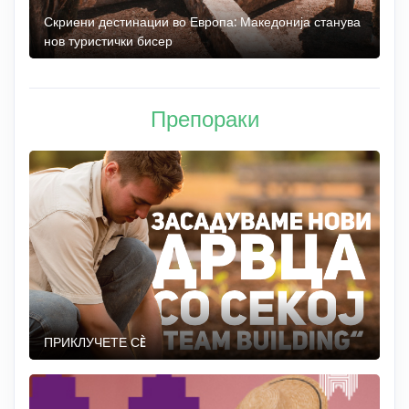
 до
Скриени дестинации во Европа: Македонија станува
О
нов туристички бисер
М
Препораки
ПРИКЛУЧЕТЕ СÈ