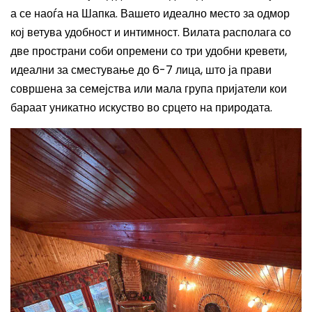
а се наоѓа на
Шапка
.
В
ашето идеално место за одмор
кој
ветува
удобност и интимност.
В
ила
та
располага со
две пространи соби опремени со три удобни кревети,
идеални за сместување до 6-7 лица, што ја прави
совршена за семејства или мала група пријатели кои
бараат уникатно искуство во срцето на природата.