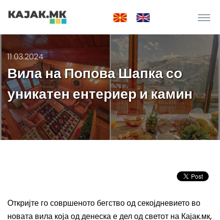
11.03.2024
Вила на Попова Шапка со
уникатен ентериер и камин
Откријте го совршеното бегство од секојдневието во
новата вила
која од денеска е дел од светот на Кајак.мк,