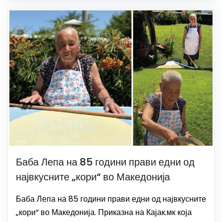
Баба Лепа на 85 години прави едни од
највкусните „кори“ во Македонија
Баба Лепа на 85 години прави едни од највкусните
„кори“ во Македонија. Приказна на Кајак.мк која