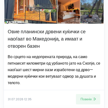
Овие планински дрвени куќички се
наоѓаат во Македонија, а имаат и
отворен базен
Во срцето на недопрената природа, на само
петнаесет километри од урбаното јато на Скопје, се
наоѓаат шест мирни оази изработени од дрво—
модерни куќички кои ветуваат одмор за душата и
телото.
Повеќе
31.07.2026 12:35