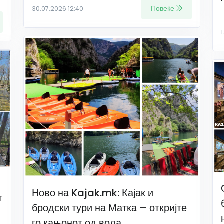
Повеќе
30.07.2026 12:40
Ново на Kajak.mk: Кајак и
т
бродски тури на Матка – откријте
го кањонот од вода