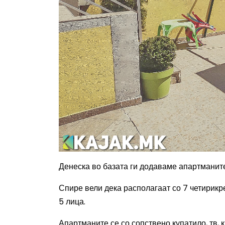
Денеска во базата ги додаваме апартманите
Спире вели дека располагаат со 7 четирикре
5 лица.
Апартманите се со сопствено купатило, тв, 