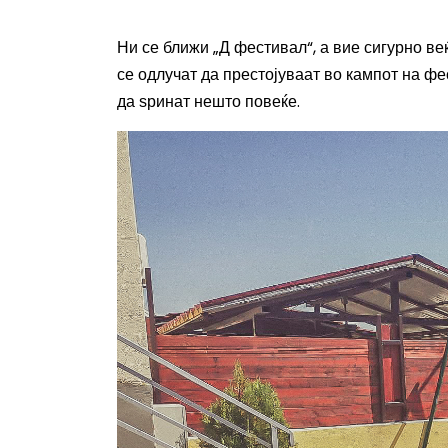
Ни се ближи „Д фестивал“, а вие сигурно ве
се одлучат да престојуваат во кампот на ф
да ѕринат нешто повеќе.