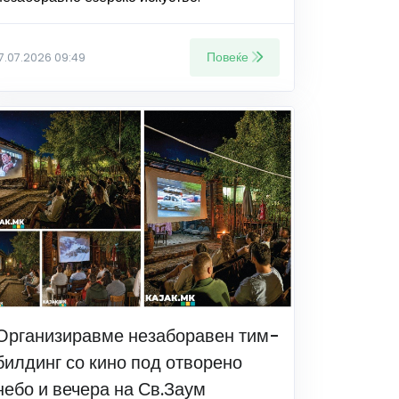
Повеќе
17.07.2026 09:49
Организиравме незаборавен тим-
билдинг со кино под отворено
небо и вечера на Св.Заум