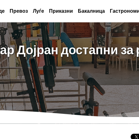
де
Превоз
Луѓе
Приказни
Бакалница
Гастрономи
ар Дојран достапни за 