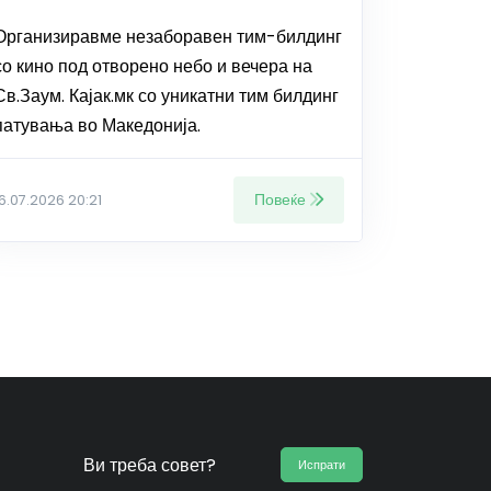
Организиравме незаборавен тим-билдинг
со кино под отворено небо и вечера на
Св.Заум. Кајак.мк со уникатни тим билдинг
патувања во Македонија.
Повеќе
16.07.2026 20:21
Ви треба совет?
Испрати