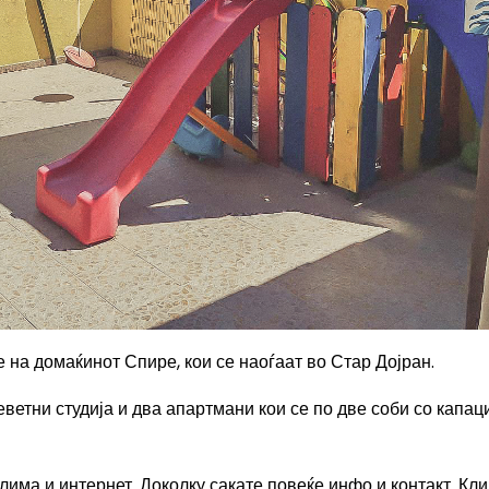
 на домаќинот Спире, кои се наоѓаат во Стар Дојран.
ветни студија и два апартмани кои се по две соби со капаци
клима и интернет.
Доколку сакате повеќе инфо и контакт. Кли