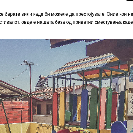
ќе барате вили каде би можеле да престојувате. Оние кои н
естивалот, овде е нашата база од приватни сместувања кад
Скриени дестинац
Европа: Македони
нов туристички би