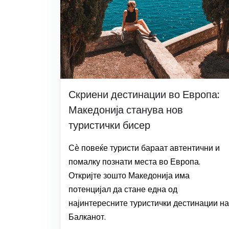
Скриени дестинации во Европа:
Македонија станува нов
туристички бисер
Сѐ повеќе туристи бараат автентични и
помалку познати места во Европа.
Откријте зошто Македонија има
потенцијал да стане една од
најинтересните туристички дестинации на
Балканот.