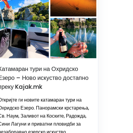
Катамаран тури на Охридско
Езеро – Ново искуство достапно
преку Kajak.mk
Откријте ги новите катамаран тури на
Охридско Езеро. Панорамски крстарења,
Св. Наум, Заливот на Коските, Радожда,
Сини Лагуни и приватни пловидби за
незаборавно езерско искуство.