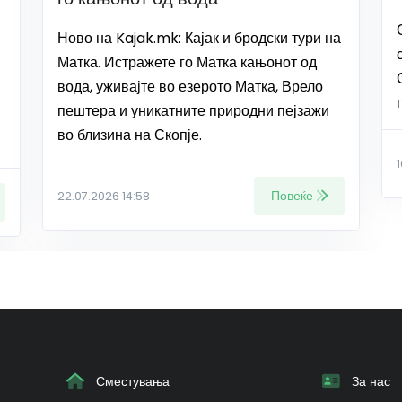
Ново на Kajak.mk: Кајак и бродски тури на
Матка. Истражете го Матка кањонот од
вода, уживајте во езерото Матка, Врело
пештера и уникатните природни пејзажи
во близина на Скопје.
Повеќе
22.07.2026 14:58
Сместувања
За нас