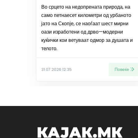
Во срцето на недопрената природа, на
само петнаесет километри од урбаното
јато на Скопје, се наоѓаат шест мирни
оази изработени од дрво—модерни
куќички кои ветуваат одмор за душата и
телото.
Повеќе
31.07.2026 12:35