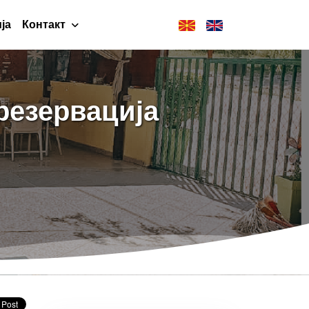
ја
Контакт
резервација