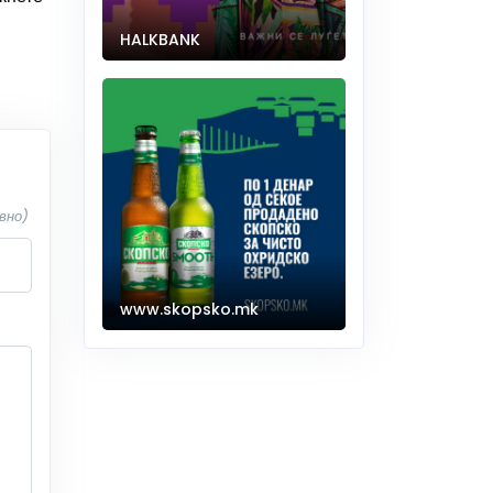
HALKBANK
вно)
www.skopsko.mk