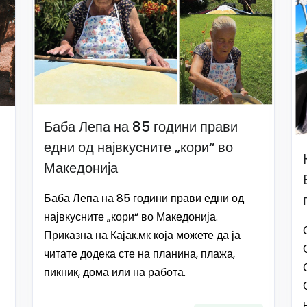
Баба Лепа на 85 години прави
едни од највкусните „кори“ во
Македонија
Баба Лепа на 85 години прави едни од
највкусните „кори“ во Македонија.
Приказна на Кајак.мк која можете да ја
читате додека сте на планина, плажа,
пикник, дома или на работа.