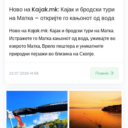
Ново на Kajak.mk: Кајак и бродски тури
на Матка – откријте го кањонот од вода
Ново на Kajak.mk: Кајак и бродски тури на Матка.
Истражете го Матка кањонот од вода, уживајте во
езерото Матка, Врело пештера и уникатните
природни пејзажи во близина на Скопје.
Повеќе
22.07.2026 14:58