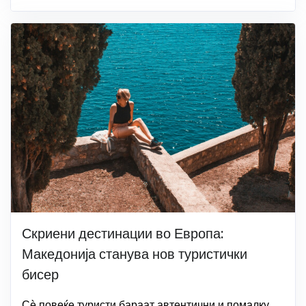
Скриени дестинации во Европа:
Македонија станува нов туристички
бисер
Сѐ повеќе туристи бараат автентични и помалку