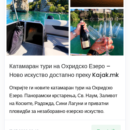
Катамаран тури на Охридско Езеро –
Ново искуство достапно преку Kajak.mk
Откријте ги новите катамаран тури на Охридско
Езеро. Панорамски крстарења, Св. Наум, Заливот
на Коските, Радожда, Сини Лагуни и приватни
пловидби за незаборавно езерско искуство.