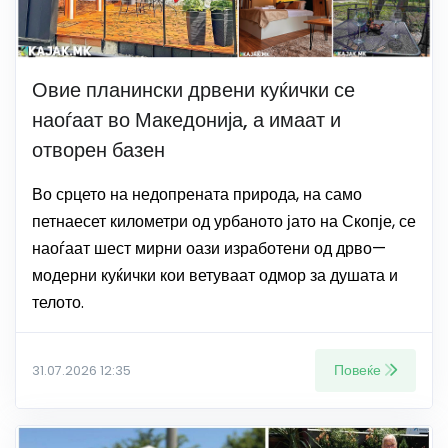
Овие планински дрвени куќички се
наоѓаат во Македонија, а имаат и
отворен базен
Во срцето на недопрената природа, на само
петнаесет километри од урбаното јато на Скопје, се
наоѓаат шест мирни оази изработени од дрво—
модерни куќички кои ветуваат одмор за душата и
телото.
Повеќе
31.07.2026 12:35