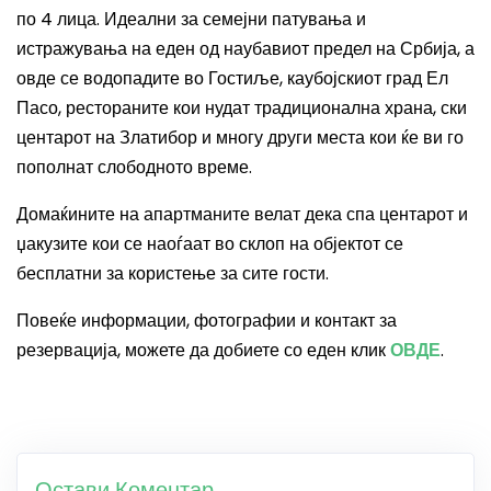
по 4 лица. Идеални за семејни патувања и
истражувања на еден од наубавиот предел на Србија, а
овде се водопадите во Гостиље, каубојскиот град Ел
Пасо, рестораните кои нудат традиционална храна, ски
центарот на Златибор и многу други места кои ќе ви го
пополнат слободното време.
Домаќините на апартманите велат дека спа центарот и
џакузите кои се наоѓаат во склоп на објектот се
бесплатни за користење за сите гости.
Повеќе информации, фотографии и контакт за
резервација, можете да добиете со еден клик
ОВДЕ
.
Остави Коментар