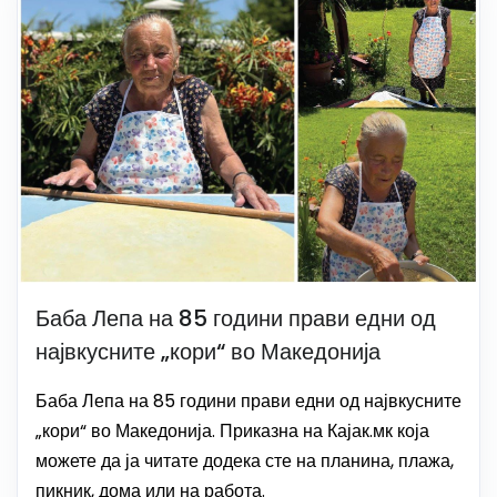
Баба Лепа на 85 години прави едни од
највкусните „кори“ во Македонија
Баба Лепа на 85 години прави едни од највкусните
„кори“ во Македонија. Приказна на Кајак.мк која
можете да ја читате додека сте на планина, плажа,
пикник, дома или на работа.