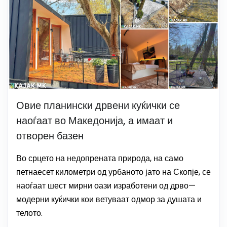
Овие планински дрвени куќички се
наоѓаат во Македонија, а имаат и
отворен базен
Во срцето на недопрената природа, на само
петнаесет километри од урбаното јато на Скопје, се
наоѓаат шест мирни оази изработени од дрво—
модерни куќички кои ветуваат одмор за душата и
телото.