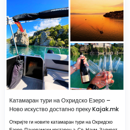
Катамаран тури на Охридско Езеро –
Ново искуство достапно преку Kajak.mk
Откријте ги новите катамаран тури на Охридско
Езеро. Панорамски крстарења, Св. Наум, Заливот