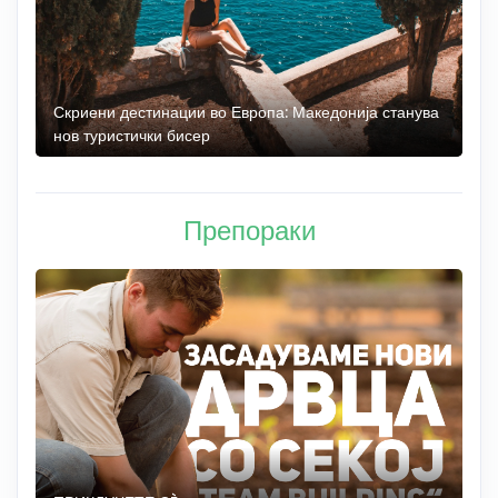
 до
Скриени дестинации во Европа: Македонија станува
О
нов туристички бисер
М
Препораки