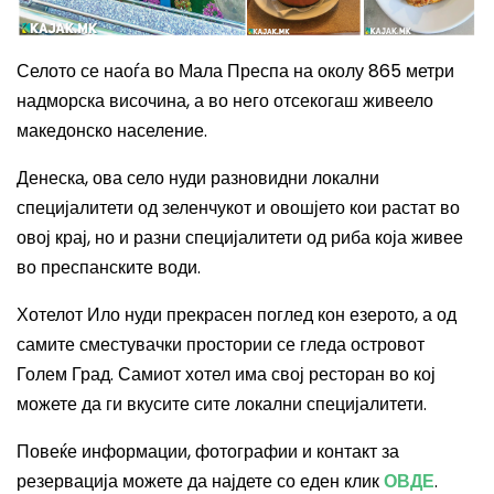
Селото се наоѓа во Мала Преспа на околу 865 метри
надморска височина, а во него отсекогаш живеело
македонско население.
Денеска, ова село нуди разновидни локални
специјалитети од зеленчукот и овошјето кои растат во
овој крај, но и разни специјалитети од риба која живее
во преспанските води.
Хотелот Ило нуди прекрасен поглед кон езерото, а од
самите сместувачки простории се гледа островот
Голем Град. Самиот хотел има свој ресторан во кој
можете да ги вкусите сите локални специјалитети.
Повеќе информации, фотографии и контакт за
резервација можете да најдете со еден клик
ОВДЕ
.