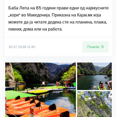
Баба Лепа на 85 години прави едни од највкусните
„кори“ во Македонија. Приказна на Кајак.мк која
можете да ја читате додека сте на планина, плажа,
пикник, дома или на работа.
Повеќе
30.07.2026 12:40