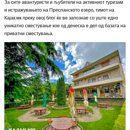
За сите авантуристи и љубители на активниот туризам
и истражувањето на Преспанското езеро, тимот на
Кајак.мк преку овој блог ќе ве запознае со уште едно
уникатно сместување кое од денеска е дел од базата на
приватни сместувања.