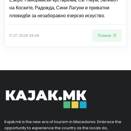
на Коските, Радожда, Сини Лагуни и приватни
пловидби за незаборавно езерско искуство.
Повеќе
17.07.2026 09:49
Kajak.mk is the new era of tourism in Macedonia. Embrace the
opportunity to experience the country as the locals do,