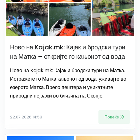
Ново на Kajak.mk: Кајак и бродски тури
на Матка – откријте го кањонот од вода
Ново на Kajak.mk: Кајак и бродски тури на Матка.
Истражете го Матка кањонот од вода, уживајте во
езерото Матка, Врело пештера и уникатните
природни пејзажи во близина на Скопје.
Повеќе
22.07.2026 14:58