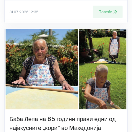
Повеќе
31.07.2026 12:35
Баба Лепа на 85 години прави едни од
највкусните „кори“ во Македонија