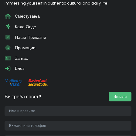
immersing yourself in authentic cultural and daily life.
Сместувања
Каде Овде
Наши Приказни
Промоции
За нас
Влез
Ви треба совет?
Испрати