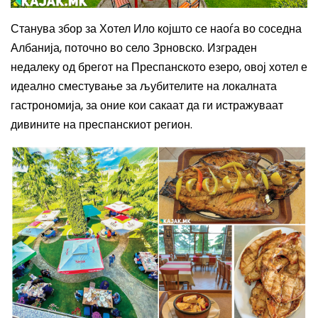
Станува збор за Хотел Ило којшто се наоѓа во соседна
Албанија, поточно во село Зрновско. Изграден
недалеку од брегот на Преспанското езеро, овој хотел е
идеално сместување за љубителите на локалната
гастрономија, за оние кои сакаат да ги истражуваат
дивините на преспанскиот регион.