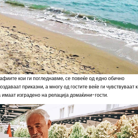
афиите кои ги погледнавме, се повеќе од едно обично
оздаваат приказни, а многу од гостите веќе ги чувствуваат 
а имаат изградено на релација домаќини-гости.