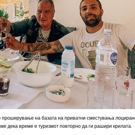
 со проширување на базата на приватни сместувања лоциран
ме дека време е туризмот повторно да ги рашири крилата.