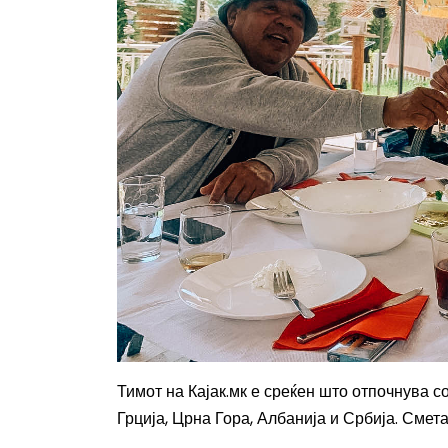
Тимот на Кајак.мк е среќен што отпочнува
Грција, Црна Гора, Албанија и Србија.
Смета