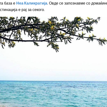
та база е
Неа Каликратија
. Овде се запознавме со домаќин
тинација е рај за секого.