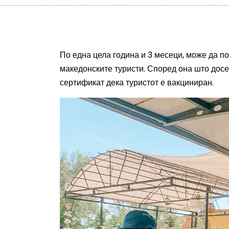
По
една цела
година и 3 месеци,
може да п
македонските туристи. Според она што досе
сертификат дека туристот е вакциниран.