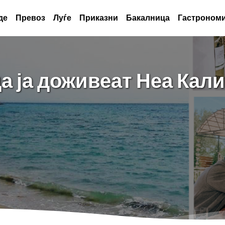
де
Превоз
Луѓе
Приказни
Бакалница
Гастрономи
а ја доживеат Неа Кали