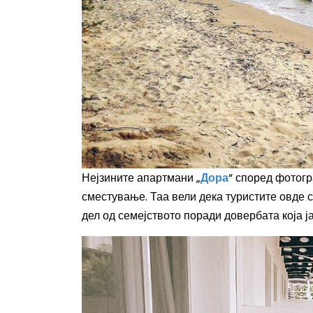
Нејзините апартмани „
Дора
“ според фотогр
сместување. Таа вели дека туристите овде с
дел од семејството поради довербата која ј