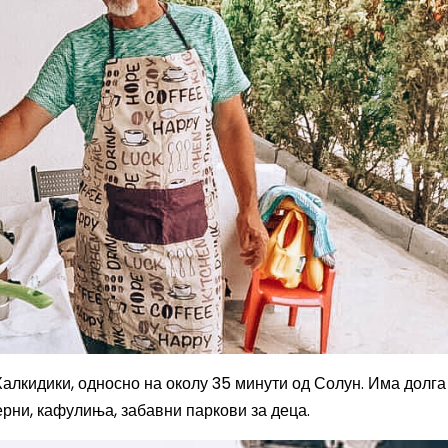
Халкидики, односно на околу 35 минути од Солун. Има
долга
ерни, каф
улиња
, забавни паркови за деца.