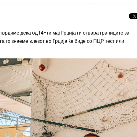
отврдиме дека
од 14-ти
м
ај
Грција ги отвара границите за
га го знаеме в
лез
от во Грција ќе биде
со ПЦР тест или
Целосно затемну
Сонцето 2026: П
најголемиот небе
во Европа