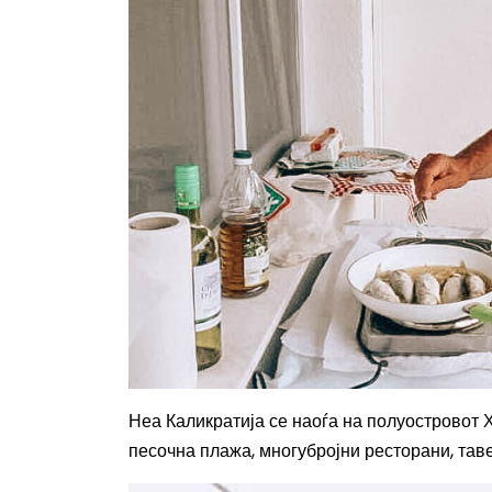
Неа Каликратија се наоѓа на полуостровот 
песочна плажа, многубројни ресторани, тав