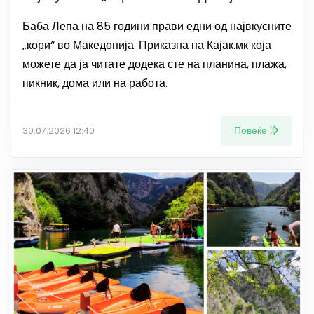
Баба Лепа на 85 години прави едни од највкусните
„кори“ во Македонија. Приказна на Кајак.мк која
можете да ја читате додека сте на планина, плажа,
пикник, дома или на работа.
Повеќе
30.07.2026 12:40