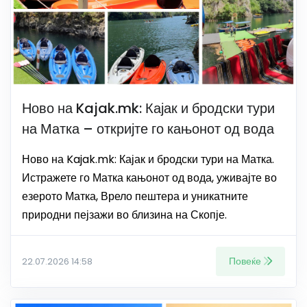
Ново на Kajak.mk: Кајак и бродски тури
на Матка – откријте го кањонот од вода
Ново на Kajak.mk: Кајак и бродски тури на Матка.
Истражете го Матка кањонот од вода, уживајте во
езерото Матка, Врело пештера и уникатните
природни пејзажи во близина на Скопје.
Повеќе
22.07.2026 14:58