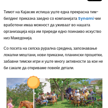
Тимот на Кајак.мк испиша уште една прекрасна тим-
билдинг приказна заедно со компанијата
Synami
чии
вработени имаа можност да уживаат во нашата
организација која им приреди едно поинакво искуство
низ Македонија.
Со посета на селска рурална средина, запознавање
локални мештани, нови приказни, планински прошетки,
забавни тимски игри и уште многу активности за кои не
би сакале да откриваме повеќе детали.