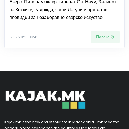
Езеро. Панорамски крстарења, Св. Наум, Заливот
на Коските, Радожда, Сини Лагуни и приватни
пловидби за незаборавно езерско искуство.
Повеќе
17.07.2026 09:49
Kajak.mk is the new era of tourism in Macedonia. Embrace the
opportunity to experience the country as the locals do,