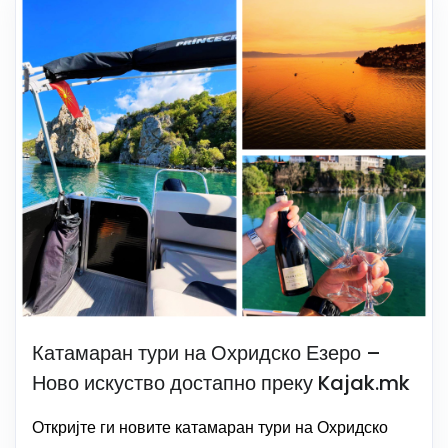
Катамаран тури на Охридско Езеро –
Ново искуство достапно преку Kajak.mk
Откријте ги новите катамаран тури на Охридско