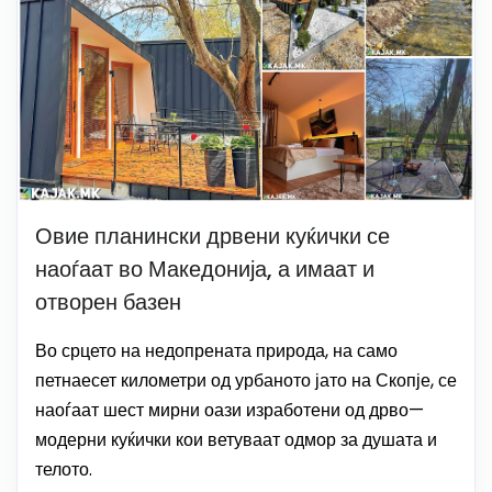
Овие планински дрвени куќички се
наоѓаат во Македонија, а имаат и
отворен базен
Во срцето на недопрената природа, на само
петнаесет километри од урбаното јато на Скопје, се
наоѓаат шест мирни оази изработени од дрво—
модерни куќички кои ветуваат одмор за душата и
телото.