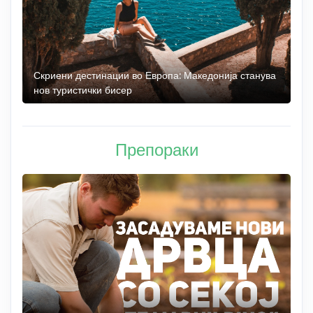
 до
Скриени дестинации во Европа: Македонија станува
О
нов туристички бисер
М
Препораки