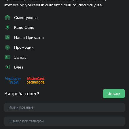
immersing yourself in authentic cultural and daily life.
Сместувања
Каде Овде
Наши Приказни
Промоции
За нас
Влез
Ви треба совет?
Испрати