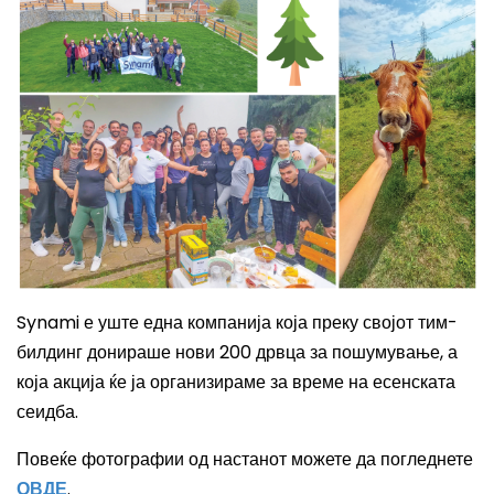
Synami е уште една компанија која преку својот тим-
билдинг донираше нови 200 дрвца за пошумување, а
која акција ќе ја организираме за време на есенската
сеидба.
Повеќе фотографии од настанот можете да погледнете
ОВДЕ
.