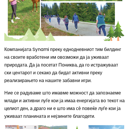
Компанијата Synami преку еднодневниот тим билдинг
на своите вработени им овозможи да ја уживаат
природата. Да ја посетат Пониква, да го истражуваат
ски центарот и секако да бидат активни преку
реализирањето на нашите забавни игри.
Ние се радуваме што имавме можност да запознаеме
млади и активни луѓе кои ја имаа енергијата во текот на
целиот ден, а драго ни е што има сѐ повеќе луѓе кои ја
уживаат планината и нејзините благодети.