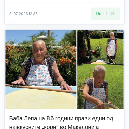
Повеќе
31.07.2026 12:35
Баба Лепа на 85 години прави едни од
највкусните „кори“ во Македонија