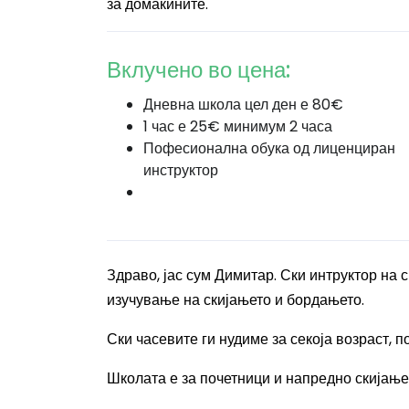
за домаќините.
Вклучено во цена:
Дневна школа цел ден е 80€
1 час е 25€ минимум 2 часа
Пофесионална обука од лиценциран
инструктор
Здраво, јас сум
Димитар
. Ски интруктор на 
изучување на скијањет
о и бордањето.
Ски часевите ги нудиме за секоја возраст, п
Школата е за почетници и напредно скијање,