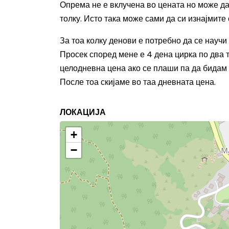
Опрема не е вклучена во цената но може д
толку
. Исто така може сами да си изнајмите
За тоа колку денови е потребно да се научи
Просек според мене е 4 дена цирка по два т
целодневна цена ако се плаши па да бидам и
После тоа скијаме
во
таа дневната цена.
ЛОКАЦИЈА
+
−