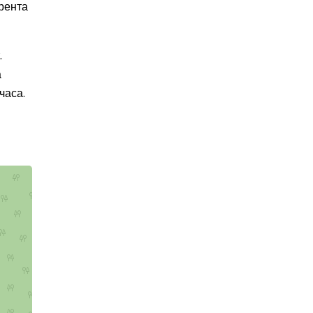
 рента
.
а
часа.