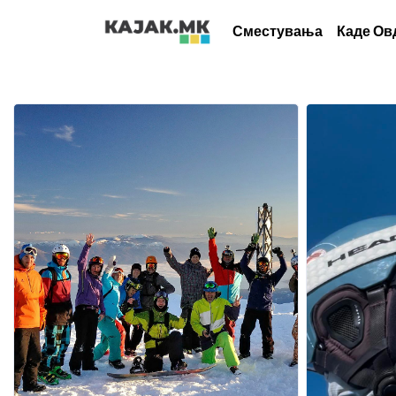
Сместувања
Каде Ов