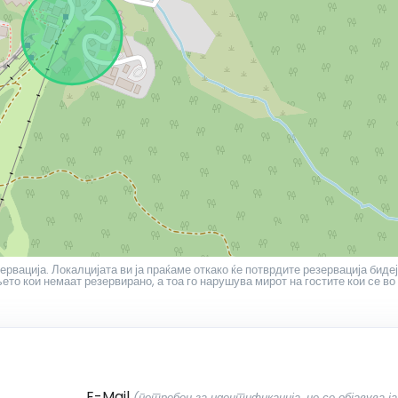
ервација. Локалцијата ви ја праќаме откако ќе потврдите резервација бидеј
то кои немаат резервирано, а тоа го нарушува мирот на гостите кои се во
E-Mail
(потребен за идентификација, не се објавува ја