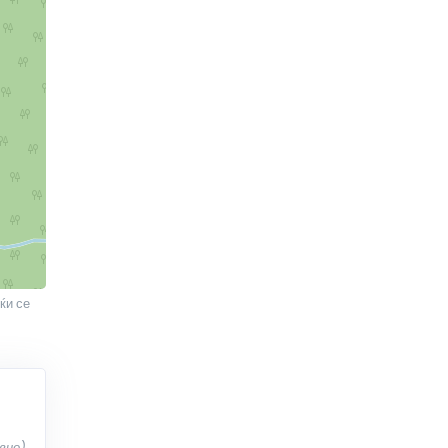
ќи се
вно)