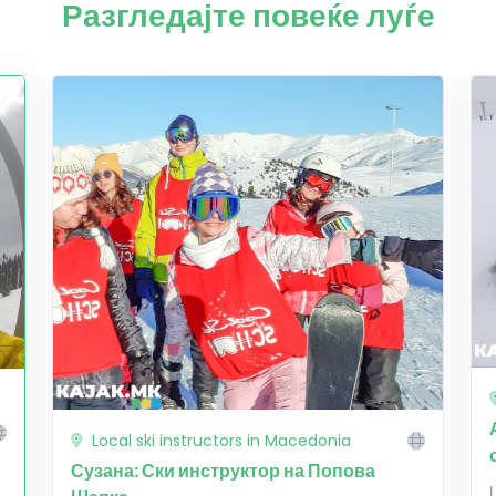
Разгледајте повеќе луѓе
Local ski instructors in Macedonia
Сузана: Ски инструктор на Попова