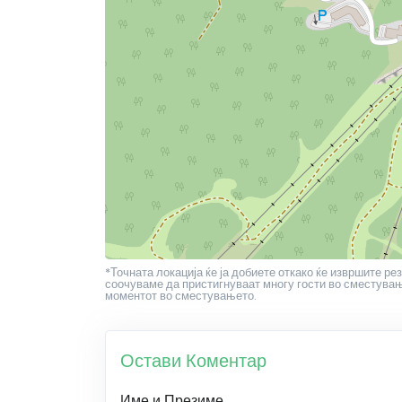
*Точната локација ќе ја добиете откако ќе извршите рез
соочуваме да пристигнуваат многу гости во сместување
моментот во сместувањето.
Остави Коментар
Име и Презиме