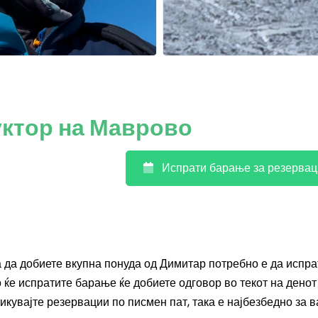
уктор на Маврово
Испрати барање за резервац
а да добиете вкупна понуда од Димитар потребно е да испра
 ќе испратите барање ќе добиете одговор во текот на денот
икувајте резервации по писмен пат, така е најбезбедно за в