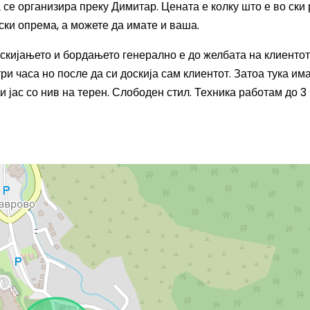
а
се
организира
преку Димитар
. Цената е колку што е во ски
 ски опрема, а можете да имате и ваша.
 скијањето и бордањето г
енерално е до желбата на клиентот
ри часа но после да си доскија сам клиентот. З
ат
оа тука
им
 јас со нив на терен. Слободен стил. Техника работам до 3 