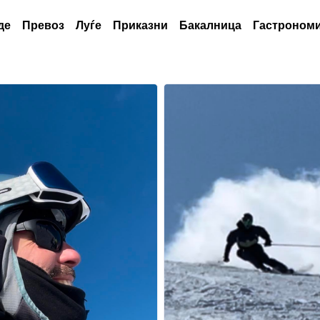
де
Превоз
Луѓе
Приказни
Бакалница
Гастрономи