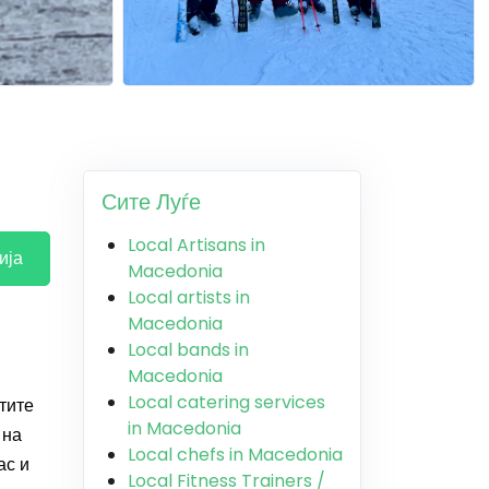
Сите Луѓе
Local Artisans in
ија
Macedonia
Local artists in
Macedonia
Local bands in
Macedonia
Local catering services
тите
in Macedonia
 на
Local chefs in Macedonia
ас и
Local Fitness Trainers /