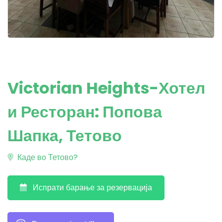
Victorian Heights-Хотел
и Ресторан: Попова
Шапка, Тетово
Каде во Тетово?
Испрати барање за резервација