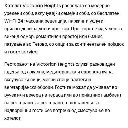
Хотелот Victorian Heights располага со модерно
уредени соби, вклучувајќи семејни соби, со бесплатен
Wi-Fi, 24-часовна рецепција, паркинг и услуги
прилагодени за долги престои. Просторот е идеален за
викенд одмор, романтичен престој или бизнис
патувања во Тетово, со опции за континентален појадок
и room service.
Ресторанот на Victorian Heights служи разновидни
јадења од локална, медитеранска и европска кујна,
вклучувајќи пици, месни специјалитети и
вегетаријански оброци. Гостите можат да уживаат во
ручек или вечера на тераса или во пријатниот амбиент
на ресторанот, а ресторанот е достапен и за
надворешни гости без потреба од сместување во
хотелот.