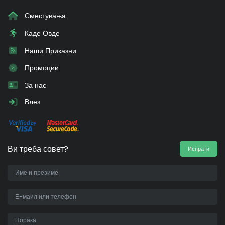
Сместувања
Каде Овде
Наши Приказни
Промоции
За нас
Влез
Ви треба совет?
Испрати