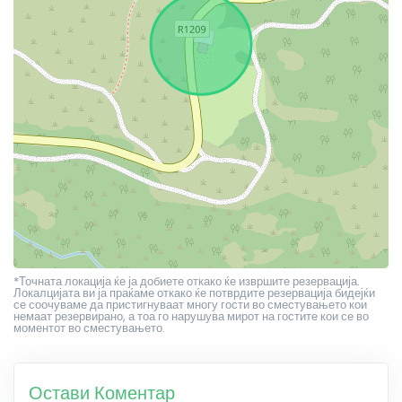
*Точната локација ќе ја добиете откако ќе извршите резервација.
Локалцијата ви ја праќаме откако ќе потврдите резервација бидејќи
се соочуваме да пристигнуваат многу гости во сместувањето кои
немаат резервирано, а тоа го нарушува мирот на гостите кои се во
моментот во сместувањето.
Остави Коментар