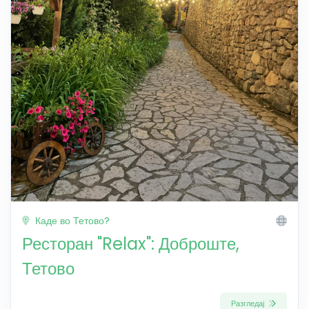
Каде во Тетово?
Ресторан "Relax": Доброште,
Тетово
Разгледај