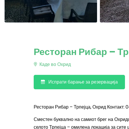
Ресторан Рибар – Тр
Каде во Охрид
Испрати барање за резервација
Ресторан Рибар – Трпејца, Охрид Контакт: 
Сместен буквално на самиот брег на Охридс
селото Трпејца – омилена локација за сите