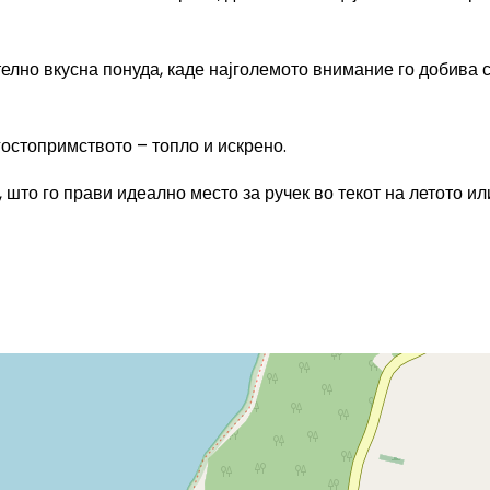
телно вкусна понуда, каде најголемото внимание го добива 
гостопримството – топло и искрено.
што го прави идеално место за ручек во текот на летото ил