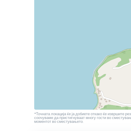
*Точната локација ќе ја добиете откако ќе извршите рез
соочуваме да пристигнуваат многу гости во сместување
моментот во сместувањето.