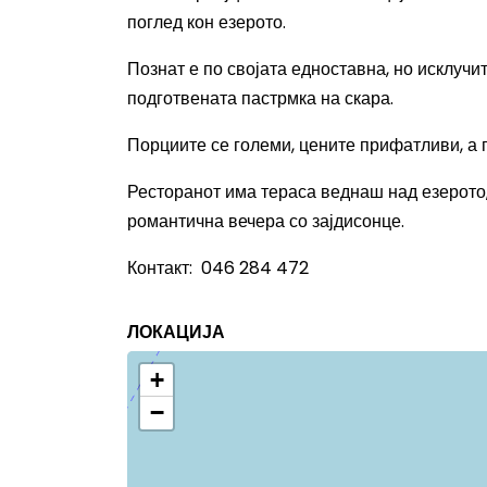
поглед кон езерото.
Познат е по својата едноставна, но исклучи
подготвената пастрмка на скара.
Порциите се големи, цените прифатливи, а 
Ресторанот има тераса веднаш над езерото, 
романтична вечера со зајдисонце.
Контакт: 046 284 472
ЛОКАЦИЈА
+
−