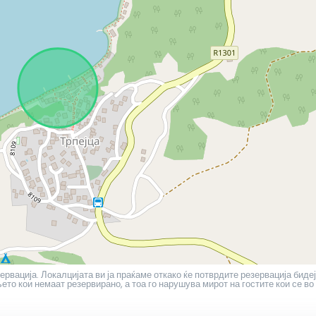
ервација. Локалцијата ви ја праќаме откако ќе потврдите резервација бидеј
то кои немаат резервирано, а тоа го нарушува мирот на гостите кои се во