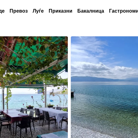
де
Превоз
Луѓе
Приказни
Бакалница
Гастрономи