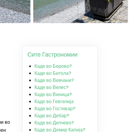
Сите Гастрономии
Каде во Берово?
Каде во Битола?
Каде во Вевчани?
Каде во Велес?
Каде во Виница?
Каде во Гевгелија
Каде во Гостивар?
Каде во Дебар?
ни во
Каде во Делчево?
Каде во Демир Капија?
шен