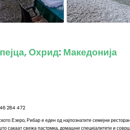
пејца, Охрид: Македонија
046 284 472
кото Езеро, Рибар е еден од најпознатите семејни рестора
 што сакаат свежа пастрмка, домашни специјалитети и совр