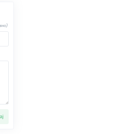
вно)
ај