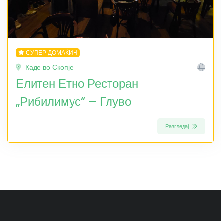
СУПЕР ДОМАЌИН
Каде во Скопје
Елитен Етно Ресторан
„Рибилимус“ – Глуво
Разгледај