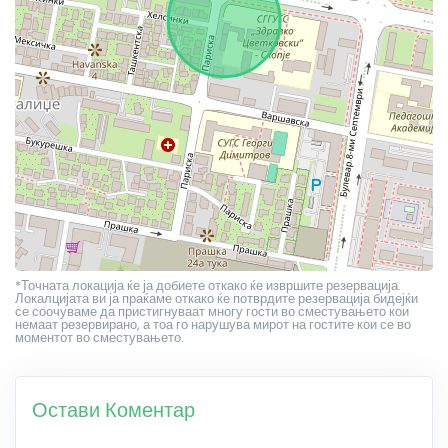
*Точната локација ќе ја добиете откако ќе извршите резервација.
Локалцијата ви ја праќаме откако ќе потврдите резервација бидејќи
се соочуваме да пристигнуваат многу гости во сместувањето кои
немаат резервирано, а тоа го нарушува мирот на гостите кои се во
моментот во сместувањето.
Остави Коментар