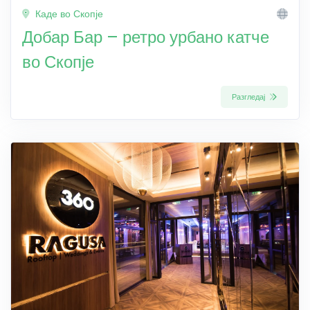
Каде во Скопје
Добар Бар – ретро урбано катче
во Скопје
Разгледај