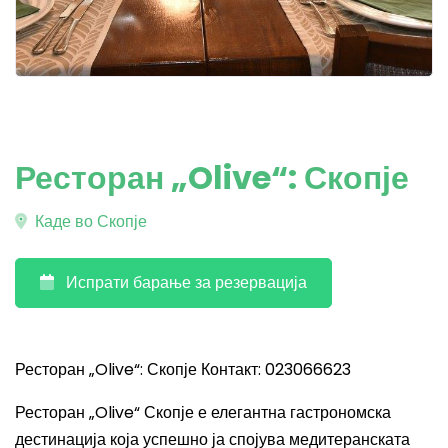
Ресторан „Olive“: Скопје
Каде во Скопје
Испрати барање за резервација
Ресторан „Olive“: Скопје Контакт: 023066623
Ресторан „Olive“ Скопје е елегантна гастрономска
дестинација која успешно ја спојува медитеранската