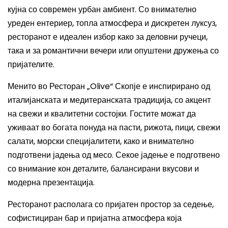
кујна со современ урбан амбиент. Со внимателно
уреден ентериер, топла атмосфера и дискретен луксуз,
ресторанот е идеален избор како за деловни ручеци,
така и за романтични вечери или опуштени дружења со
пријателите.
Менито во Ресторан „Olive“ Скопје е инспирирано од
италијанската и медитеранската традиција, со акцент
на свежи и квалитетни состојки. Гостите можат да
уживаат во богата понуда на пасти, рижота, пици, свежи
салати, морски специјалитети, како и внимателно
подготвени јадења од месо. Секое јадење е подготвено
со внимание кон деталите, балансирани вкусови и
модерна презентација.
Ресторанот располага со пријатен простор за седење,
софистициран бар и пријатна атмосфера која